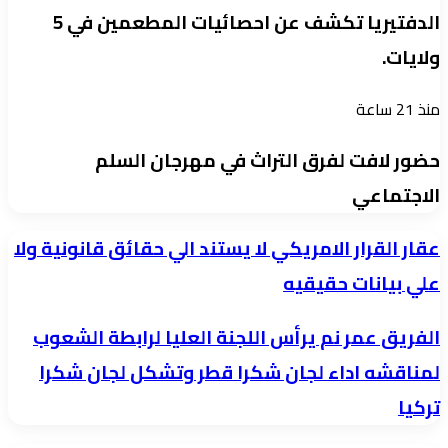
الدفتيريا تكشف عن احصائيات المطعمين في 5
ولايات.
منذ 21 ساعة
حضور لافت لفرق التراث في مهرجان السلم
الاجتماعي
عقار
عقار القرار الامريكي لا يستند الي حقائق قانونية ولا
القرار
علي بيانات حقيقيه
الامريكي
الفريق
الفريق عمر نم يرأس اللجنة العليا لرابطة الشعوب
لا
عمر
يستند
لمناقشه اداء لجان شكرا قطر وتشكل لجان شكرا
نم
الي
تركيا
يرأس
حقائق