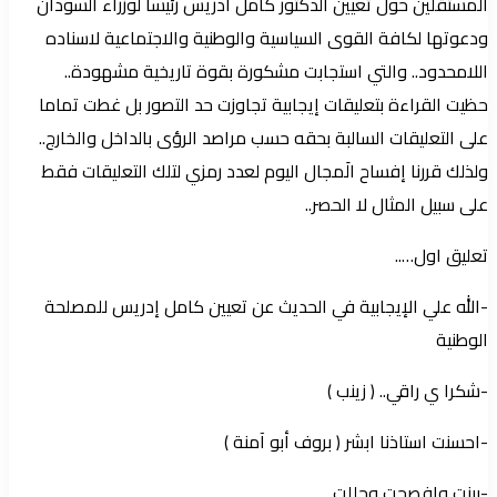
المستقلين حول تعيين الدكتور كامل ادريس رئيسا لوزراء السودان
ودعوتها لكافة القوى السياسية والوطنية والاجتماعية لاسناده
اللامحدود.. والتي استجابت مشكورة بقوة تاريخية مشهودة..
حظيت القراءة بتعليقات إيجابية تجاوزت حد التصور بل غطت تماما
على التعليقات السالبة بحقه حسب مراصد الرؤى بالداخل والخارج..
ولذلك قررنا إفساح الَمجال اليوم لعدد رمزي لتلك التعليقات فقط
على سبيل المثال لا الحصر..
تعليق اول…..
-الله علي الإيجابية في الحديث عن تعيين كامل إدريس للمصلحة
الوطنية
-شكرا ي راقي.. ( زينب )
-احسنت استاذنا ابشر ( بروف أبو آمنة )
-بينت وافصحت وحللت