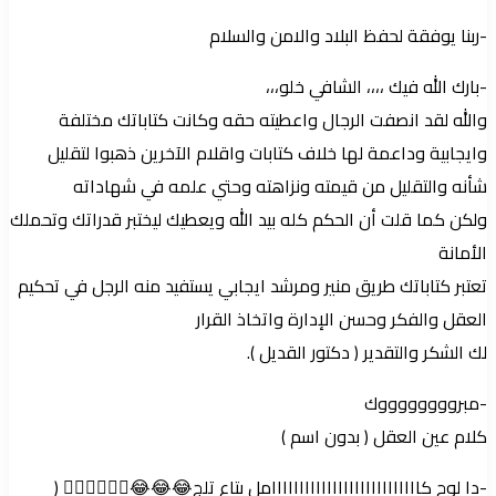
-ربنا يوفقة لحفظ البلاد والامن والسلام
-بارك الله فيك ،،،، الشافي خلو،،،
والله لقد انصفت الرجال واعطيته حقه وكانت كتاباتك مختلفة
وايجابية وداعمة لها خلاف كتابات واقلام الآخرين ذهبوا لتقليل
شأنه والتقليل من قيمته ونزاهته وحتي علمه في شهاداته
ولكن كما قلت أن الحكم كله بيد الله ويعطيك ليختبر قدراتك وتحملك
الأمانة
تعتبر كتاباتك طريق منير ومرشد ايجابي يستفيد منه الرجل في تحكيم
العقل والفكر وحسن الإدارة واتخاذ القرار
لك الشكر والتقدير ( دكتور القديل ).
-مبرووووووووك
كلام عين العقل ( بدون اسم )
-دا لوح كااااااااااااااااااااااااااامل بتاع تلج😂😂😂👌🏽👌🏽👌🏽 (