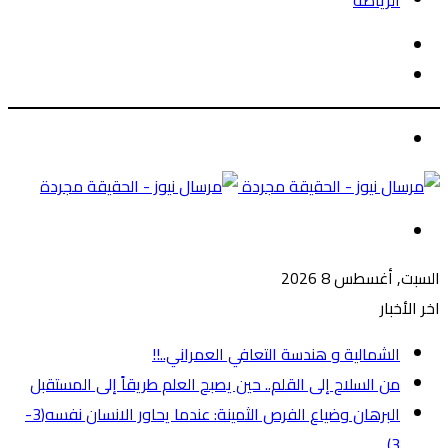
الرياضة
الوضع
بحث
المظلم
عن
الوضع
المظلم
القائمة
السبت, أغسطس 8 2026
اخر الأخبار
الشمالية و هندسة التعافي العمراني..!!
من السلاح إلى القلم.. حين يصبح العلم طريقاً إلى المستقبل
البرهان وضياع الفرص الثمينة: عندما يحاور الانسان نفسه(3-
3)..