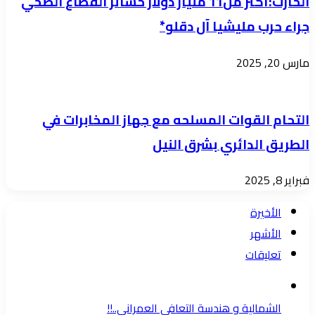
الحارث:أكثر من11 مليار دولار خسائر القطاع الصحي
جراء حرب مليشيا آل دقلو*
مارس 20, 2025
التحام القوات المسلحه مع جهاز المخابرات في
الطريق الدائري بشرق النيل
فبراير 8, 2025
الأخيرة
الأشهر
تعليقات
الشمالية و هندسة التعافي العمراني..!!