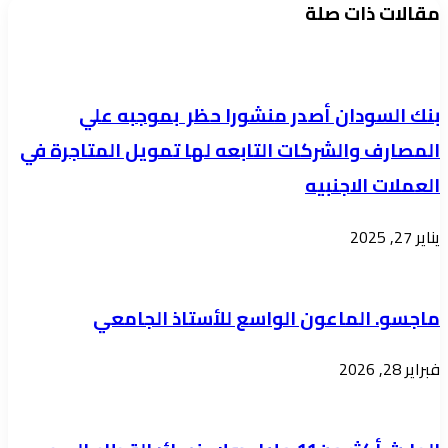
اللجنة
قانونية
مقالات ذات صلة
العليا
ولا
لرابطة
علي
الشعوب
بيانات
بنك السودان أصدر منشورا حظر بموجبه علي
لمناقشه
حقيقيه
المصارف والشركات التابعه لها تمويل المتاجرة في
اداء
العملات الاجنبيه
لجان
شكرا
يناير 27, 2025
قطر
وتشكل
لجان
ماجسو. الماعون الواسع للأستاذ الجامعي
شكرا
تركيا
فبراير 28, 2026