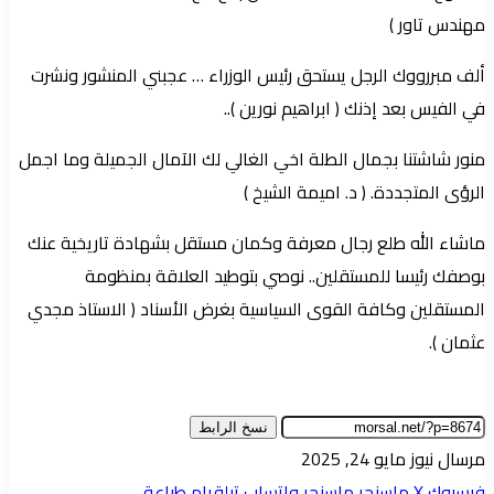
مهندس تاور )
ألف مبررووك الرجل يستحق رئيس الوزراء … عجبني المنشور ونشرت
في الفيس بعد إذنك ( ابراهيم نورين )..
منور شاشتنا بجمال الطلة اخي الغالي لك الآمال الجميلة وما اجمل
الرؤى المتجددة. ( د. اميمة الشيخ )
ماشاء الله طلع رجال معرفة وكمان مستقل بشهادة تاريخية عنك
بوصفك رئيسا للمستقلين.. نوصي بتوطيد العلاقة بمنظومة
المستقلين وكافة القوى السياسية بغرض الأسناد ( الاستاذ مجدي
عثمان ).
نسخ الرابط
أرسل
مرسال نيوز
مايو 24, 2025
بريدا
فيسبوك
‫X
ماسنجر
ماسنجر
واتساب
تيلقرام
طباعة