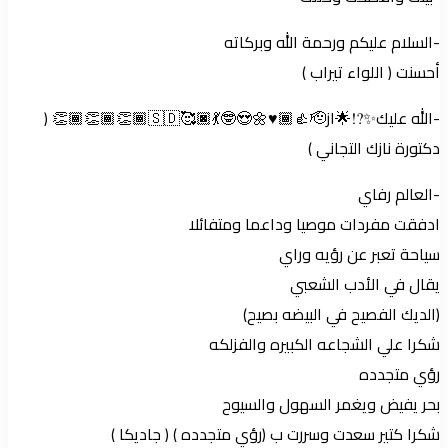
-السلام عليكم ورحمة الله وبركاته
أحسنت ( اللواء تيراب )
-الله عليك✨⁉️🌟از🇸🇩🥰💃🏿🤓😍🌼♥️👍🏾🫡👏🏾👏🏾👏🏾 (
دكتورة نازك التجاني )
-العالم رفاي
ادفقت مفردات موصيا وداعما ومتفائلا
سياحة تعبر عن رؤيه وراي
يقال في الأدب الشعبي
(الديك الفصيح في البيضه بصيح)
شكرا علي الشجاعه الكبيره والفزلكه
رؤي متجدده
بحر يفيض ويغمر السهول والسيوح
شكرا كتير سعدت وسررت ب (رؤي متجدده ) ( جاديكا )