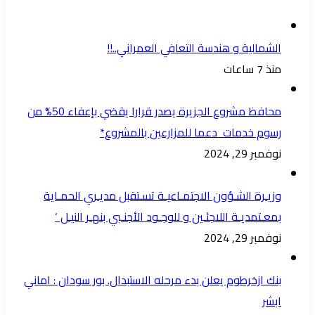
الشمالية و هندسة التعافي العمراني..!!
منذ 7 ساعات
محافظ مشروع الجزيرة يصدر قرارا يقضي بإعفاء 50% من
رسوم خدمات دعما للمزارعين بالمشروع*
نوفمبر 29, 2024
وزيـرة الشـؤون الاجتمـاعيـة تسـتقبل مديـري الحمـاية
بمعـتمديـة اللاجئـين و للوجـود الأجنـبي بنهـر النيـل ‘
نوفمبر 29, 2024
بنك ازخرطوم يعلن بدء مرحله الاستبدال. بور سودان : اماني
ابشر