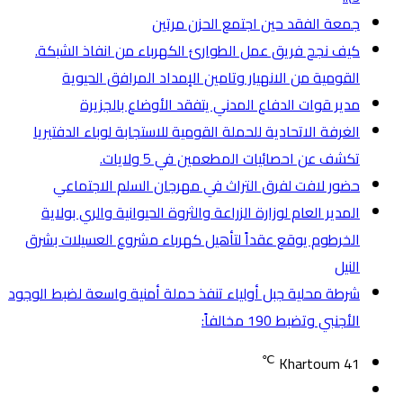
جمعة الفقد حين اجتمع الحزن مرتين
كيف نجح فريق عمل الطوارئ الكهرباء من انفاذ الشبكة.
القومية من الانهيار وتامين الإمداد المرافق الحيوية
مدير قوات الدفاع المدني يتفقد الأوضاع بالجزيرة
الغرفة الاتحادية للحملة القومية للاستجابة لوباء الدفتيريا
تكشف عن احصائيات المطعمين في 5 ولايات.
حضور لافت لفرق التراث في مهرجان السلم الاجتماعي
المدير العام لوزارة الزراعة والثروة الحيوانية والري بولاية
الخرطوم يوقع عقداً لتأهيل كهرباء مشروع العسيلات بشرق
النيل
شرطة محلية جبل أولياء تنفذ حملة أمنية واسعة لضبط الوجود
الأجنبي وتضبط 190 مخالفاً:
℃
Khartoum
41
تسجيل