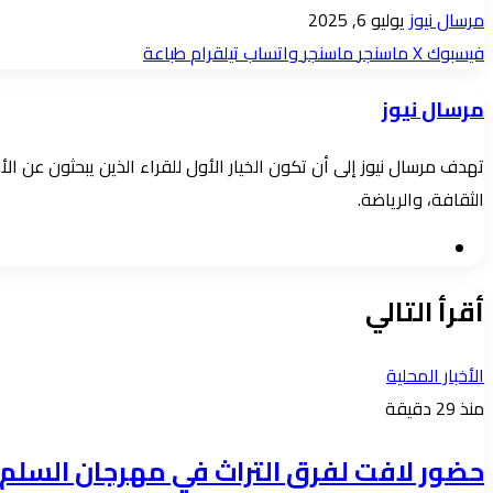
أرسل
مرسال نيوز
يوليو 6, 2025
بريدا
فيسبوك
‫X
ماسنجر
ماسنجر
واتساب
تيلقرام
طباعة
إلكترونيا
مرسال نيوز
تهدف مرسال نيوز إلى أن تكون الخيار الأول للقراء الذين يبحثون عن 
الثقافة، والرياضة.
موقع
الويب
أقرأ التالي
الأخبار المحلية
منذ 29 دقيقة
حضور لافت لفرق التراث في مهرجان السلم 