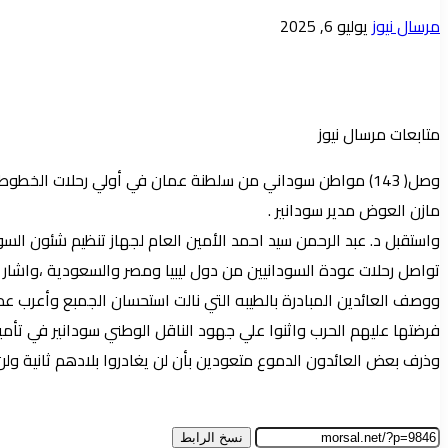
أرسل
مرسال نيوز
يوليو 6, 2025
بريدا
إلكترونيا
متابعات مرسال نيوز
وصل( 143) مواطن سوداني من سلطنة عمان في أولي رحلات الخطو
مازن العوض مدير سودانير .
واستقبل د. عبد الرحمن سيد احمد الأمين العام لجهاز تنظيم شئون السو
تواصل رحلات عودة السودانيين من دول ليبيا ومصر والسعودية ،واشار إل
ووصف العائدين المبادرة بالطيبه التي نالت استحسان الجمبع وأعرب عد
فرضتها عليهم الحرب واثنوا علي جهود الناقل الوطني سودانير في تأم
وذرف بعض العائدون الدموع متعودين بأن لن يغادروا بلادهم ثانية ولن 
نسخ الرابط