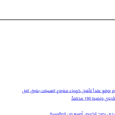
رطوم يوقع عقداً لتأهيل كهرباء مشروع العسيلات بشرق النيل
بط 190 مخالفاً:
ضية حين يصبح الكرسي أوسع من المؤسسة