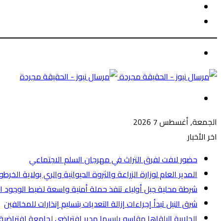
الوضع
بحث
المظلم
عن
الوضع
المظلم
القائمة
الجمعة, أغسطس 7 2026
اخر الأخبار
حضور لافت لفرق التراث في مهرجان السلم الاجتماعي
المدير العام لوزارة الزراعة والثروة الحيوانية والري بولاية الخ
شرطة محلية جبل أولياء تنفذ حملة أمنية واسعة لضبط الوجود الأجنبي وتض
شرق النيل تبدأ إجراءات إزالة التعديات بتسليم إنذارات للمخالفين
الجلابية البلقاها مقاسو يلبسها ​مدير افتراضي لجامعة افترا