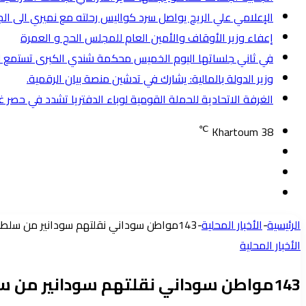
الإعلامي علي الريح يواصل سرد كواليس رحلته مع نميري الى ال
إعفاء وزير الأوقاف والأمين العام للمجلس الحج و العمرة
في ثاني جلساتها اليوم الخميس محكمة شندي الكبرى تستمع لل
وزير الدولة بالمالية: يشارك في تدشين منصة بيان الرقمية.
الغرفة الاتحادية للحملة القومية لوباء الدفتريا تشدد في حصر 
℃
Khartoum
38
تسجيل
مقال
الدخول
إضافة
عشوائي
عمود
الرئيسية
-
الأخبار المحلية
-
143مواطن سوداني نقلتهم سودانير من سلطنه عمان ضمن المبادرة العوده للواطن
جانبي
الأخبار المحلية
143مواطن سوداني نقلتهم سودانير من سلطنه عمان ضمن المبادرة العوده للواطن