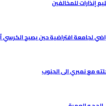
ليم إنذارات للمخالفين
افتراضي لجامعة افتراضية حين يصبح الكرس
لته مع نميري الى الجنوب
 الحج و العمرة