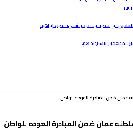
جنوب
متحري في قضية ود احيمر شندي: الطيب إبراهيم
غير المطعمين لاسترداد هم.