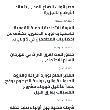
مدير قوات الدفاع المدني يتفقد
الأوضاع بالجزيرة
منذ 59 دقيقة
الغرفة الاتحادية للحملة القومية
للاستجابة لوباء الدفتيريا تكشف عن
احصائيات المطعمين في 5 ولايات.
منذ ساعة واحدة
حضور لافت لفرق التراث في مهرجان
السلم الاجتماعي
منذ ساعتين
المدير العام لوزارة الزراعة والثروة
الحيوانية والري بولاية الخرطوم يوقع
عقداً لتأهيل كهرباء مشروع
العسيلات بشرق النيل
منذ 3 ساعات
شرطة محلية جبل أولياء تنفذ حملة