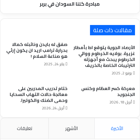
مبادرة كلنا السودان في بربر
مقالات ذات صلة
صفق له بايدن ونائبته كمالا
الأرصاد الجوية يتوقع اط بأمطار
بحرارة ترامب اريد ان يكون إرثي
غزيرة. بولايه الخرطوم ووالي
هو صناعة السلام !
الخرطوم يبحث مع أجهزته
يناير 24, 2025
الترتيبات الخاصة بالخريف
يونيو 2, 2025
معركة كسر العظام وكنس
ختام تدريب المدربين على
الجنجويد
معالجة حالات التهاب السحايا
وحمى الضنك والكوليرا.
أبريل 18, 2026
أبريل 24, 2026
الأخيرة
الأشهر
تعليقات