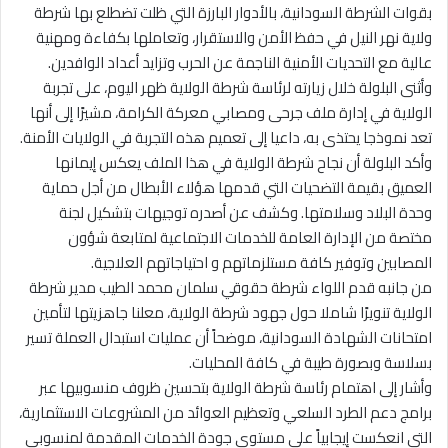
بقوات الشرطة السودانية، بالأدوار البارزة التي ظلت تضطلع بها شرطة
ولاية نهر النيل في حفظ الأمن والاستقرار، وتعاملها بكفاءة ومهنية
عالية مع التحديات الأمنية الناجمة عن الحرب وتزايد أعداد الوافدين.
وأثنى البلولة خلال زيارته لرئاسة شرطة الولاية ظهر اليوم، على تجربة
الولاية في إدارة ملف جرحى ومصابي معركة الكرامة، مشيرًا إلى أنها
تعد نموذجا يحتذى به، داعيا إلى تعميم هذه التجربة في الولايات الأمنة.
وأكد البلولة أن نجاح شرطة الولاية في هذا الملف يعكس إيمانها
العميق بقيمة التضحيات التي قدمها هؤلاء الأبطال من أجل حماية
وحدة البلاد وسلامتها. وكشف عن أصدره توجيهات بتشكيل لجنة
مختصة من الإدارة العامة للخدمات الاجتماعية لمتابعة شؤون
المصابين وتوفير كافة مستلزماتهم و احتياجاتهم العلاجية.
من جانبه قدم اللواء شرطة حقوقي سلمان محمد الطيب مدير شرطة
الولاية تنويرًا شاملا حول جهود شرطة الولاية، معلنا جاهزيتها لتأمين
امتحانات الشهادة السودانية، موضحاً أن عمليات استبدال العملة تسير
بسلاسة وبصورة طيبة في كافة المحليات.
وأشار إلى اهتمام رئاسة شرطة الولاية بتحسين ظروف منسوبيها عبر
برامج دعم الطرد السلعي وتعظيم العوائد من المشروعات الاستثمارية،
التي انعكست إيجابياً على مستوى جودة الخدمات المقدمة لمنسوبي