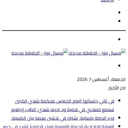
الوضع
بحث
المظلم
عن
الوضع
المظلم
القائمة
الجمعة, أغسطس 7 2026
اخر الأخبار
في ثاني جلساتها اليوم الخميس محكمة شندي الكبرى
تستمع للمتحري في قضية ود احيمر شندي: الطيب إبراهيم
وزير الدولة بالمالية: يشارك في تدشين منصة بيان الرقمية.
الغرفة الاتحادية للحملة القومية لوباء الدفتريا تشدد في حصر