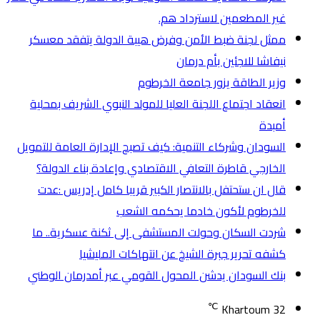
غير المطعمين لاسترداد هم.
ممثل لجنة ضبط الأمن وفرض هيبة الدولة يتفقد معسكر
نيفاشا للاجئين بأم درمان
وزير الطاقة يزور جامعة الخرطوم
انعقاد اجتماع اللجنة العليا للمولد النبوي الشريف بمحلية
أمبدة
السودان وشركاء التنمية: كيف تصبح الإدارة العامة للتمويل
الخارجي قاطرة التعافي الاقتصادي وإعادة بناء الدولة؟
قال ان ستحتفل بالانتصار الكبير قريبا كامل إدريس :عدت
للخرطوم لأكون خادما يحكمه الشعب
شردت السكان وحولت المستشفى إلى ثكنة عسكرية.. ما
كشفه تحرير جبرة الشيخ عن انتهاكات المليشيا
بنك السودان يدشن المحول القومي عبر أمدرمان الوطني
℃
Khartoum
32