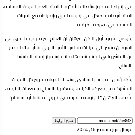
على إنهاء التمرد وإستئصاله للأبد”وحيا القائد العام للقوات المسلحة،
القائد أبوعاقلة كيكل على رجوعه للحق وإنخراطه مع القوات
المسلحة في معركة الكرامة.
وأوضح الفريق أول الركن البرهان أن العالم غير مهتم بما يجري في
السودان مشيرا الي قرارات مجلس الأمن الدولي بشأن فك الحصار
عن الفاشر والتي لم يتم تنفيذها بجانب إستمرار إمداد المليشيا
بالسلاح.
وأكد رئيس المجلس السيادي إستعداد الدولة بتجهيز كل القوات
المشاركة في معركة الكرامة وتمكينها بالسلاح والمعدات اللازمة ،
وأضاف البرهان ” لن نوقف الحرب حتى تهزم المليشيا أو تستسلم”.
نسخ الرابط
أرسل
مرسال نيوز
ديسمبر 16, 2024