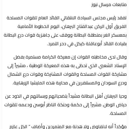
متابعات مرسال نيوز
تفقد رئيس مجلس السيادة الانتقالي القائد العام للقوات المسلحة
الفريق أول الركن عبدالفتاح البرهان، اليوم الخطوط الأمامية
بمعسكر الغر بمنطقة البطانة ووقف على جاهزية قوات درع البطانة
بقيادة القائد أبوعاقلة كيكل في دحر التمرد.
وقال لدى مخاطبته القوات إن معركة الكرامة مستمرة بفضل
الإسناد الشعبي الذي تحظى به هذه المعركة الوطنية ، مشيراً إلى
مشاركة القوات المسلحة والقوات المشتركة وقوات درع الشمال
ودرع السودان والمستنفرين في محاربة هذه المليشيا الإرهابية.
وحيا البرهان أهل البطانة مشيداً بتضحياتهم وبسالتهم في الذود عن
حياض الوطن. مشيراً إلى حكمة وحنكة الناظر أبوسن ودعمه للقوات
المسلحة.
مؤكداً أنه لاتفاوض ولا هدنة مع المتمردين وأضاف ” الكل عازم