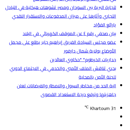
لتجارة البرية بين السودان ومصر: تشوهات هيكلية في التبادل
التجاري وآثارها على ميزان المدفوعات والاستقرار النقدي
يارائع الفؤاد
بيان صحفي رقم ٤ ​عن الموقف الكهربائي في البلاد
عضو مجلس السيادة الفريق إبراهيم جابر يطلع على مجمل
الأوضاع بولاية شمال دارفور
جداريات الخرطوم* *حكاوي العائدين
بحري تناقش الملف الأمني والخدمي في الاجتماع الدوري
للجنة الأمن بالمحلية
الية الحد من مخاطر السيول والامطار والفيضانات تعلن
جاهزيتها وترفع درجة الاستعداد القصوى
℃
Khartoum
31
تسجيل
مقال
الدخول