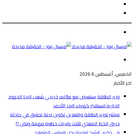
الوضع
بحث
المظلم
عن
الوضع
المظلم
القائمة
الخميس, أغسطس 6 2026
اخر الأخبار
وزير الطاقة يستعرض مع مؤتمر خريجي شعب البجا الجهود
الجاريه لاستقرار كهرباء البحر الأحمر
مباشر لوزير الطاقة والتعدين تكوين لجنة تحقيق في حادثة
حريق الخط المغذي لثلاث ولايات خطوة مهمة ولكن !؟
في ذكري الشيخ ابوعزة رجل النبراس المتوهج