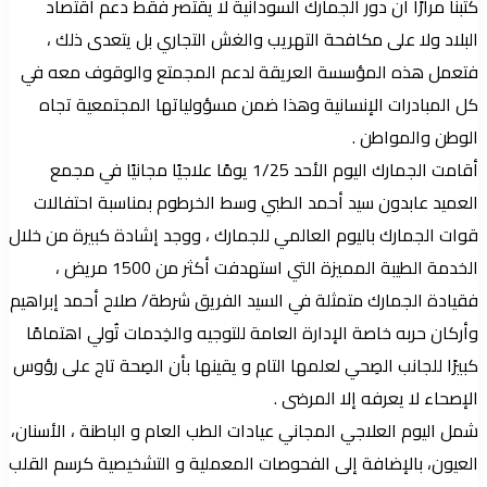
كتبنا مرارًا أن دور الجمارك السودانية لا يقتصر فقط دعم اقتصاد
البلاد ولا على مكافحة التهريب والغش التجاري بل يتعدى ذلك ،
فتعمل هذه المؤسسة العريقة لدعم المجمتع والوقوف معه في
كل المبادرات الإنسانية وهذا ضمن مسؤولياتها المجتمعية تجاه
الوطن والمواطن .
أقامت الجمارك اليوم الأحد 1/25 يومًا علاجيًا مجانيًا في مجمع
العميد عابدون سيد أحمد الطبي وسط الخرطوم بمناسبة احتفالات
قوات الجمارك باليوم العالمي للجمارك ، ووجد إشادة كبيرة من خلال
الخدمة الطيبة المميزة التي استهدفت أكثر من 1500 مريض ،
فقيادة الجمارك متمثلة في السيد الفريق شرطة/ صلاح أحمد إبراهيم
وأركان حربه خاصة الإدارة العامة للتوجيه والخِدمات تُولي اهتمامًا
كبيرًا للجانب الصِحي لعلمها التام و يقينها بأن الصِحة تاج على رؤوس
الإصحاء لا يعرفه إلا المرضى .
شمل اليوم العلاجي المجاني عيادات الطب العام و الباطنة ، الأسنان،
العيون، بالإضافة إلى الفحوصات المعملية و التشخيصية كرسم القلب