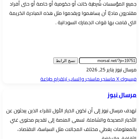
جميع المؤسسات شُرطية كانت أو حكومية أو خاصة أو حتى أفراد
مقتدرون ماديًا أن يساهموا ويقدموا مثل هذه المبادرة الكريمة
التي قامت بها قوات الجمارك السودانية .
نسخ الرابط
أرسل
مرسال نيوز
يناير 25, 2026
بريدا
فيسبوك
‫X
ماسنجر
ماسنجر
واتساب
تيلقرام
طباعة
إلكترونيا
مرسال نيوز
تهدف مرسال نيوز إلى أن تكون الخيار الأول للقراء الذين يبحثون عن
الأخبار الصحيحة والشاملة. تسعى المنصة إلى تقديم محتوى غني
بالمعلومات يغطي مختلف المجالات مثل السياسة، الاقتصاد،
الثقافة، والرياضة.