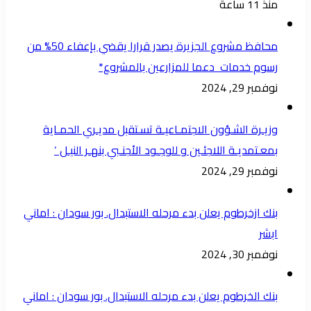
منذ 11 ساعة
محافظ مشروع الجزيرة يصدر قرارا يقضي بإعفاء 50% من
رسوم خدمات دعما للمزارعين بالمشروع*
نوفمبر 29, 2024
وزيـرة الشـؤون الاجتمـاعيـة تسـتقبل مديـري الحمـاية
بمعـتمديـة اللاجئـين و للوجـود الأجنـبي بنهـر النيـل ‘
نوفمبر 29, 2024
بنك ازخرطوم يعلن بدء مرحله الاستبدال. بور سودان : اماني
ابشر
نوفمبر 30, 2024
بنك الخرطوم يعلن بدء مرحله الاستبدال. بور سودان : اماني