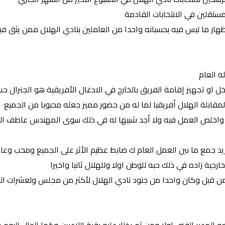
مستقلين في الانتخابات القادمة
إظهار ما ليس فيه بحسبانه واحدا من العاملين بنادي الهلال ممن يثق ف
ه العام
او تجهيز إقامة الفريق بالخارج في الادغال الأفريقية هو الجنرال 
لمقابلة الهلال أفريقيا لما له من حضور مميز جعله محبوبا من الجميع
لص العمل فيه ولا أجد شبيها له في ذلك سوى المهندس عاطف النور في
د جمع ما بين العمل العام ك ضابط عظيم الأثر على الجميع ومحب وعاشق
رجية زاده في ذلك حبه للوطن اولا وللهلال ثانيا واخيرا
 من قبل وكان واحدا من جنود نادي الهلال لأكثر من مجلس ولعشرات الس
مدير الفني اولا ومن ثم يختار عليه بقية اللاعبين وكما الحال اليوم مع