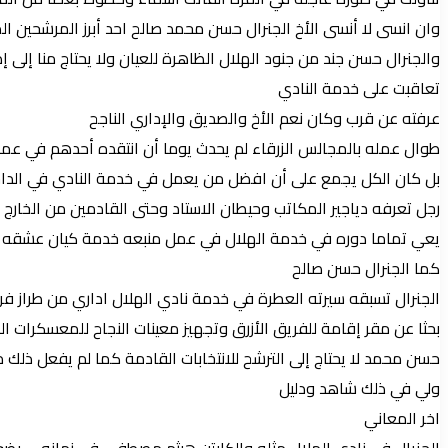
وان انسى لا أنسى الأخ الجنرال حسن محمد صالح احد أبرز المرشحين ال
والجنرال حسن جند من جنود الهلال الظاهرة للعيان ولا يحتاج منا إلى 
تعاقبت على خدمة النادي
عرفته عن قرب وكان نعم الأخ والصديق والإداري الناجح
طوال عمله بالمجالس الزرقاء لم يحدث يوما أن انتقده أحدهم في عمل
بل كان الكل يجمع على أن افضل من يعمل في خدمة النادي في الداخل 
رجل تعرفه دياجير المكاتب وحيطان الاستاد وحتى القادمين من الخارج 
يعي تماما دوره في خدمة الهلال في عمل منبعه خدمة كيان عشقه واخ
كما الجنرال حسن صالح
الجنرال تسبقه سيرته العطرة في خدمة نادي الهلال اداري من طراز فري
بحثا عن مقر إقامة للفريق الأزرق وتجهيز معينات النجاح للمعسكرات الخا
حسن محمد لا يحتاج إلى الترشح للانتخابات القادمة كما لم يفعل ذلك
ولي في ذلك شاهد ودليل
اخر المعاني
الجنرال في نادي الهلال مثله والكابتن هيثم مصطفى في زمانه … يضعه ال