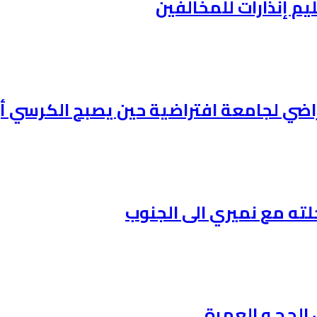
ليم إنذارات للمخالفين
افتراضي لجامعة افتراضية حين يصبح الكرس
لته مع نميري الى الجنوب
 الحج و العمرة