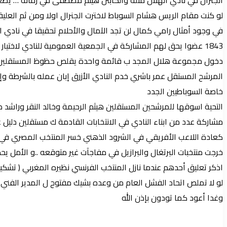
لو كنت مقام الريس هشام السوباط لاخترت الجنرال اولا ومن ثم العل
في وجود أمثال رامي كمال لن تجد الآمال والأحلام تحقيقا في نادي ا
1843 عضوا يحق لهم المشاركة في الجمعية العمومية للنادي لاختيار مجلس إدارة جديد
دخول مجموعة هلال المجد ب قائمة واحدة يقلص حظوظ المستقلين في
المرشح المستقل عمر باشري خدم النادي الأزرق إبان عمله بالشرطة وإ
خاصة السوباطيين الجدد
التحية اسوقها للمرشحين المستقلين هيثم الرحيمة وخالد النقر وراشد
مشاركة عدد من ابناء النادي في الانتخابات القادمة ك مستقلين دليل 
كعادة اللاعب الأفريقي في الشرود الذهني خسر المنتخب المصري في ربع ساعة ما
خرجت منتخبات البرتغال والبرازيل في مفاجآت غير متوقعه ..و الأمل يح
اذكر تعليق أحدهم عندما نازل المنتخب الفرنسي نظيره المغربي ( تشكي
لو لا تملص اتحاد الفشل العام من وعده بشيك مفتوح ل المدير الفني 
وغدا أعود كما تودون بإذن الله