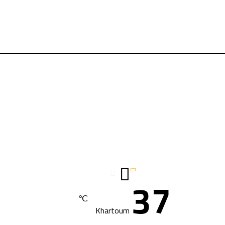
37
℃
Khartoum