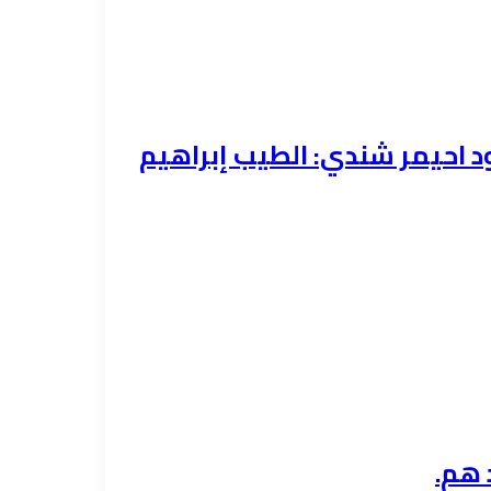
احيمر شندي: الطيب إبراهيم
 هم.