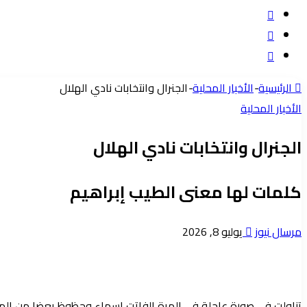
تسجيل
مقال
الدخول
إضافة
عشوائي
عمود
الرئيسية
-
الأخبار المحلية
-
الجنرال وانتخابات نادي الهلال
جانبي
الأخبار المحلية
الجنرال وانتخابات نادي الهلال
كلمات لها معنى الطيب إبراهيم
أرسل
مرسال نيوز
يوليو 8, 2026
بريدا
إلكترونيا
تناولت في صورة عاجلة في المرة الفاتت اسماء وحظوظ بعضا من المرشح