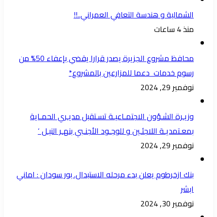
الشمالية و هندسة التعافي العمراني..!!
منذ 4 ساعات
محافظ مشروع الجزيرة يصدر قرارا يقضي بإعفاء 50% من
رسوم خدمات دعما للمزارعين بالمشروع*
نوفمبر 29, 2024
وزيـرة الشـؤون الاجتمـاعيـة تسـتقبل مديـري الحمـاية
بمعـتمديـة اللاجئـين و للوجـود الأجنـبي بنهـر النيـل ‘
نوفمبر 29, 2024
بنك ازخرطوم يعلن بدء مرحله الاستبدال. بور سودان : اماني
ابشر
نوفمبر 30, 2024