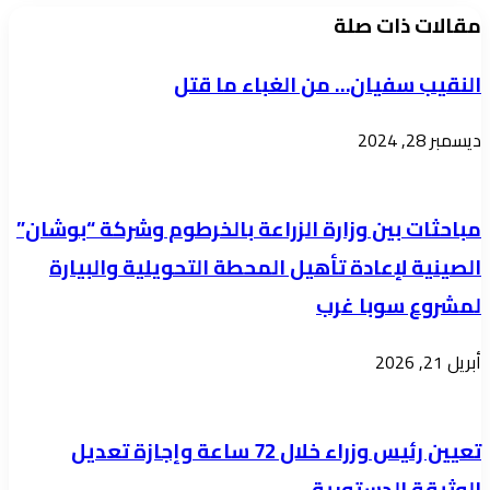
إلى
مقالات ذات صلة
وحدة
النقيب سفيان… من الغباء ما قتل
الصف
والوقوف
ديسمبر 28, 2024
مع
القوات
المسلحة
مباحثات بين وزارة الزراعة بالخرطوم وشركة “بوشان”
لتحقيق
الصينية لإعادة تأهيل المحطة التحويلية والبيارة
الأمن
لمشروع سوبا غرب
والاستقرار
أبريل 21, 2026
تعيين رئيس وزراء خلال 72 ساعة وإجازة تعديل
الوثيقة الدستورية