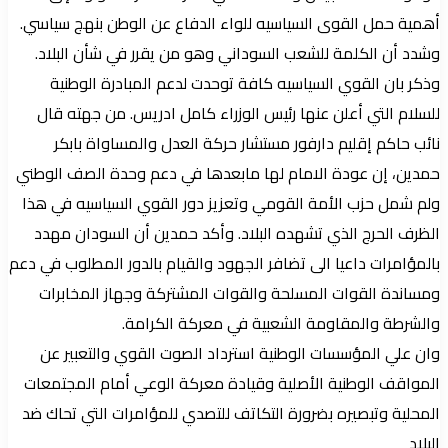
أهمية حمل القوى السياسيه للواء الدفاع عن الوطن بنهج سياسي.
وشدد أن الكلمة للشعب السوداني وهو من يقرر في شأن البلاد.
وذكر بان القوي السياسيه كافة توحدت لدعم المبادرة الوطنية
للسلام التي أعلن عنها رئيس الوزراء كامل ادريس. من جهته قال
نائب حاكم إقليم دارفور مستشار حركة العدل والمساواة بابكر
حمدين، إن عودة الامام لها مابعدها في دعم وحدة الصف الوطني
ولم شمل حزب الأمة القومي وتعزيز دور القوي السياسيه في هذا
الظرف الحرج الذي تشهده البلاد. وأكد حمدين أن السودان مهدد
بالمؤامرات داعيا الى تضافر الجهود والقيام بالدور المطلوب في دعم
ومساندة القوات المسلحة والقوات المشتركة وجهاز المخابرات
والشرطة والمقاومة الشعبية في معركة الكرامة.
وان علي المؤسسات الوطنية استرداد الصوت القوي والتعبير عن
المواقف الوطنية الأصلية وقيادة معركة الوعي أمام المجتمعات
المحلية وتبصيره بضرورة التكاتف للتصدي للمؤامرات التي تحاك ضد
البلاد