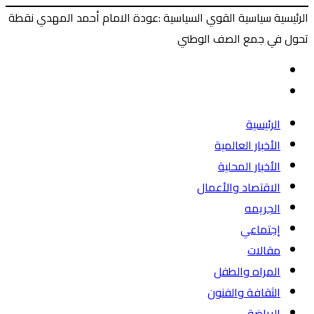
الرئيسية سياسية القوي السياسية :عودة الامام أحمد المهدي نقطة
تحول في جمع الصف الوطني
‫X
طباعة
ماسنجر
ماسنجر
فيسبوك
المقال
السابق
المقال
التالي
الرئيسية
الأخبار العالمية
الأخبار المحلية
الاقتصاد والأعمال
الجريمه
إجتماعي
مقالات
المراه والطفل
الثقافة والفنون
الرياضة