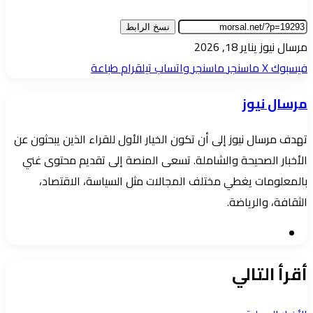
نسخ الرابط
أرسل
مرسال نيوز
يناير 18, 2026
بريدا
فيسبوك
‫X
ماسنجر
ماسنجر
واتساب
تيلقرام
طباعة
إلكترونيا
مرسال نيوز
تهدف مرسال نيوز إلى أن تكون الخيار الأول للقراء الذين يبحثون عن
الأخبار الصحيحة والشاملة. تسعى المنصة إلى تقديم محتوى غني
بالمعلومات يغطي مختلف المجالات مثل السياسة، الاقتصاد،
الثقافة، والرياضة.
موقع
الويب
أقرأ التالي