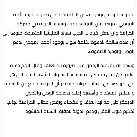
واقر عبدالرحمن بوجود بعض الخلافات داخل صفوف حزب الأمة
القومي ، موكدا بان القواعد تقف وتساند الدولة في معركة
الكرامة وان بعض قيادات الحزب تساند المليشيا المتمردة، منوها إلى
أن هذه سانحة للدعوة لكلمة سواء بوجود أحمد المهدي لدعم
الوطن وتوحيد الصفوف.
وشدد الفريق عبد الرحمن على ضرورة نبذ العنف وقال انهم دعاة
سلام لكن ليس بتمكين المليشيا سياسيا وان الشعب السوداني هو
من يقرر بعيد عن المنابر الدولية خاصة وأن الدولة تدافع عن الشرعية
والسلام المستدام وأهمية إعلاء مصلحة الوطن والتحول
الديمقراطى مع نبذ العنف والاقصاء ورفض خطاب الكراهية بجانب
تحكيم صوت العقل ودعم الدولة لتحقيق السلام المنشود.