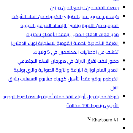
جمعة الفقد حين اجتمع الحزن مرتين
كيف نجح فريق عمل الطوارئ الكهرباء من انفاذ الشبكة.
القومية من الانهيار وتامين الإمداد المرافق الحيوية
مدير قوات الدفاع المدني يتفقد الأوضاع بالجزيرة
الغرفة الاتحادية للحملة القومية للاستجابة لوباء الدفتيريا
تكشف عن احصائيات المطعمين في 5 ولايات.
حضور لافت لفرق التراث في مهرجان السلم الاجتماعي
المدير العام لوزارة الزراعة والثروة الحيوانية والري بولاية
الخرطوم يوقع عقداً لتأهيل كهرباء مشروع العسيلات بشرق
النيل
شرطة محلية جبل أولياء تنفذ حملة أمنية واسعة لضبط الوجود
الأجنبي وتضبط 190 مخالفاً:
℃
Khartoum
41
تسجيل