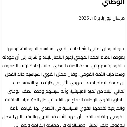
الوطني
أرسل
مرسال نيوز
يناير 18, 2026
بريدا
إلكترونيا
< بورتسودان اماني ابشر اعلنت القوي السياسيه السودانية، ترحيبها
بعودة الامام احمد المهدي زعيم الانصار للبلاد وأشارت إلى أن عودته
ستقود وتسهم في وحدة الصف الوطني بجانب إعادة ترتيب الصفوف
وسط حزب الأمة القومي. وقال ممثل القوي السياسيه خالد الفحل
ان عودة الامام احمد المهدي تأتي في ظرف بالغ التعقيد حيث
تعاني البلاد من تمرد الميليشيا، وأنه سيسهم وحدة الصف الوطني
اللحاق بالقوي الوطنية للدفاع عن البلاد في ظل المؤامرات الداخلية
والخارجية تقدمها القوي السياسية في التصدي لها بقيادة الأمة
القومي. واضاف الفحل أن عهد الثبات قد انتهي والوقت الان للعمل
للوقوف خلف الجيش ومساندته في معركة الكرامة ونوه إلى