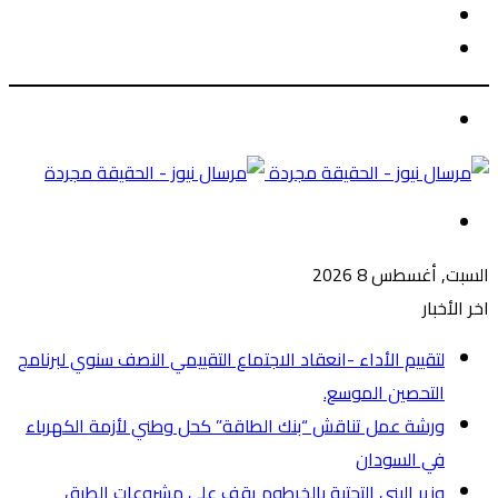
الوضع
بحث
المظلم
عن
الوضع
المظلم
القائمة
السبت, أغسطس 8 2026
اخر الأخبار
لتقييم الأداء -انعقاد الاجتماع التقييمي النصف سنوي لبرنامج
التحصين الموسع.
ورشة عمل تناقش “بنك الطاقة” كحل وطني لأزمة الكهرباء
في السودان
وزير البنى التحتية بالخرطوم يقف على مشروعات الطرق