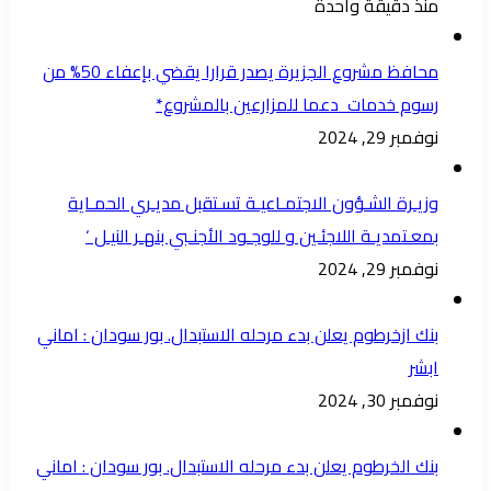
منذ دقيقة واحدة
محافظ مشروع الجزيرة يصدر قرارا يقضي بإعفاء 50% من
رسوم خدمات دعما للمزارعين بالمشروع*
نوفمبر 29, 2024
وزيـرة الشـؤون الاجتمـاعيـة تسـتقبل مديـري الحمـاية
بمعـتمديـة اللاجئـين و للوجـود الأجنـبي بنهـر النيـل ‘
نوفمبر 29, 2024
بنك ازخرطوم يعلن بدء مرحله الاستبدال. بور سودان : اماني
ابشر
نوفمبر 30, 2024
بنك الخرطوم يعلن بدء مرحله الاستبدال. بور سودان : اماني