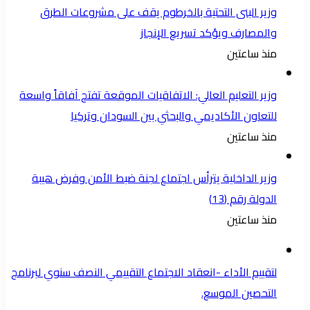
وزير البنى التحتية بالخرطوم يقف على مشروعات الطرق
والمصارف ويؤكد تسريع الإنجاز
منذ ساعتين
وزير التعليم العالي: الاتفاقيات الموقعة تفتح آفاقاً واسعة
للتعاون الأكاديمي والبحثي بين السودان وتركيا
منذ ساعتين
وزير الداخلية يترأس اجتماع لجنة ضبط الأمن وفرض هيبة
الدولة رقم (13)
منذ ساعتين
لتقييم الأداء -انعقاد الاجتماع التقييمي النصف سنوي لبرنامج
التحصين الموسع.