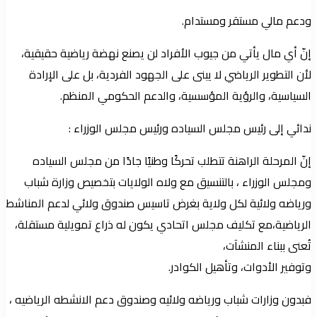
ودعم مالي مستقر ومستدام.
إنّ أي مال يأتي من جيوب الأفراد لن يصنع نهضة رياضية حقيقية،
لأن التطوير الرياضي لا يبنى على الجهود الفردية، بل على الإرادة
السياسية، والرؤية المؤسسية، والدعم الحكومي المنظم.
ندائي إلى رئيس مجلس السياده ورئيس مجلس الوزراء :
إنّ المرحلة الراهنة تتطلب تحركًا وطنيًا جادًا من مجلس السياده
ومجلس الوزراء ، بالتنسيق مع ولاه الولايات بتخصيص وزارة شباب
ورياضه ولائية لكل ولاية بغرض تاسيس صندوق ولائي لدعم المناشط
الرياضية،مع تكليف مجلس اتحادي يكون له ذراع تمويلية مستقلة،
تُعنى ببناء المنشآت،
وتوفير الأدوات، وتأهيل الكوادر.
فبدون وزارات شباب ورياضه ولائيه وصندوق دعم الانشطه الرياضيه ،