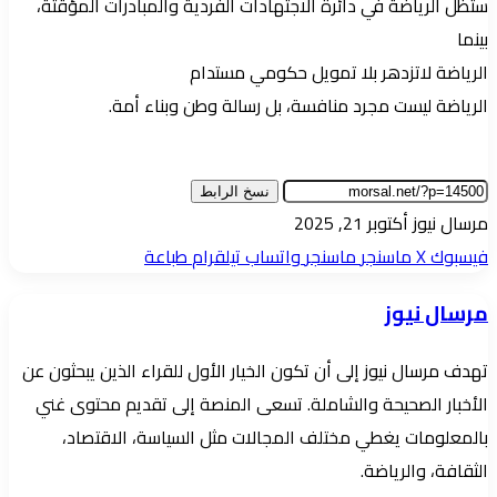
ستظل الرياضة في دائرة الاجتهادات الفردية والمبادرات المؤقتة،
بينما
الرياضة لاتزدهر بلا تمويل حكومي مستدام
الرياضة ليست مجرد منافسة، بل رسالة وطن وبناء أمة.
نسخ الرابط
أرسل
مرسال نيوز
أكتوبر 21, 2025
بريدا
فيسبوك
‫X
ماسنجر
ماسنجر
واتساب
تيلقرام
طباعة
إلكترونيا
مرسال نيوز
تهدف مرسال نيوز إلى أن تكون الخيار الأول للقراء الذين يبحثون عن
الأخبار الصحيحة والشاملة. تسعى المنصة إلى تقديم محتوى غني
بالمعلومات يغطي مختلف المجالات مثل السياسة، الاقتصاد،
الثقافة، والرياضة.