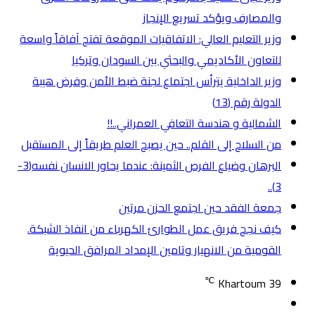
والمصارف ويؤكد تسريع الإنجاز
وزير التعليم العالي: الاتفاقيات الموقعة تفتح آفاقاً واسعة
للتعاون الأكاديمي والبحثي بين السودان وتركيا
وزير الداخلية يترأس اجتماع لجنة ضبط الأمن وفرض هيبة
الدولة رقم (13)
الشمالية و هندسة التعافي العمراني..!!
من السلاح إلى القلم.. حين يصبح العلم طريقاً إلى المستقبل
البرهان وضياع الفرص الثمينة: عندما يحاور الانسان نفسه(3-
3)..
جمعة الفقد حين اجتمع الحزن مرتين
كيف نجح فريق عمل الطوارئ الكهرباء من انفاذ الشبكة.
القومية من الانهيار وتامين الإمداد المرافق الحيوية
℃
Khartoum
39
تسجيل