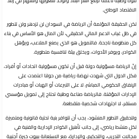
قوة وطنية ناعمه ترفع اسم البلاد وتوحد شعوبها وتُسهم في رفد
الاقتصاد الوطني.
لكن الحقيقة المؤلمة أن الرياضة في السودان لن تزدهر ولن تتطور
في ظل غياب الدعم المالي الحقيقي، لأن المال هو الأساس في بناء
كل منظومة ناجحة. فالتمويل هو الذي يصنع الملاعب، ويؤهل
الكوادر، ويوفر الأدوات، ويخلق بيئة تنافسية متطورة.
إنّ الرياضة مسؤولية دولة قبل أن تكون مسؤولية اتحادات أو أفراد،
فكل الدول التي شهدت نهضة رياضية من حولنا اعتمدت على
الإنفاق الحكومي المباشر، لا على التبرعات أو الهبات أو مبادرات
الإدارات المؤقتة. فالرياضة صناعة وطنية تحتاج إلى تمويل مؤسسي
مستقر، لا اجتهادات شخصية متقطعة.
ولتحقيق التطور المنشود، يجب أن تتوافر بنية تحتية قانونية ومتميزة
لكل منشط رياضي، إلى جانب تأهيل الكوادر الإدارية والفنية في
مجالات التدريب، والتحكيم، والإدارة، مع الاستعانة ببيوت خبرة أجنبية