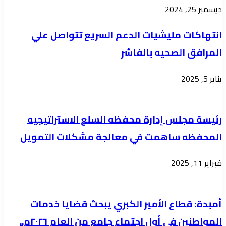
ديسمبر 25, 2024
الشهادة
الثانوية
انتهاكات مليشيات الدعم السريع تتواصل علي
المؤجلة
المرافق الصحيه بالفاشر
للعام
2024
يناير 5, 2025
رئيسة مجلس إدارة محفظه السلع الاستراتيجيه
المحفظه ساهمت في معالجة مشكلات التمويل
فبراير 11, 2025
أمبدة: قطاع الأمير الكبري يبحث قضايا خدمات
المواطنين في أول اجتماع جامع من العام ٢٠٢٦م..