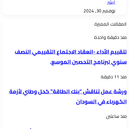
ابشر
نوفمبر 30, 2024
المقالات المميزة
لتقييم
منذ دقيقة واحدة
الأداء
لتقييم الأداء -انعقاد الاجتماع التقييمي النصف
-انعقاد
سنوي لبرنامج التحصين الموسع.
الاجتماع
التقييمي
ورشة
منذ 11 دقيقة
النصف
عمل
سنوي
ورشة عمل تناقش “بنك الطاقة” كحل وطني لأزمة
تناقش
لبرنامج
الكهرباء في السودان
“بنك
التحصين
الطاقة”
الموسع.
وزير
منذ ساعتين
كحل
البنى
وطني