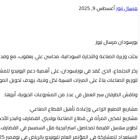
أرسل
مرسال نيوز
أغسطس 9, 2025
بريدا
إلكترونيا
بورسودان مرسال نيوز
بحثت وزيرة الصناعة والتجارة السودانية، محاسن علي يعقوب، مع وفد من 
ركز الاجتماع، الذي عُقد في بورتسودان، على أهمية دعم اليونيدو للمش
لتوزيع الصناعات بناءً على الميزات النسبية لكل ولاية، بهدف تحويل ا
وناقش الطرفان سير العمل في عدد من المشروعات الحيوية، أبرزها:
مشاريع التصنيع الزراعي وإعادة تأهيل القطاع الصناعي.
مشاريع تمكين المرأة في قطاع الصناعة بولايتي القضارف والبحر الأحم
تطوير سلاسل القيمة لمحاصيل استراتيجية مثل السمسم في القضارف.
الاستعداد للمشاركة في المؤتمر العام لليونيدو بالرياض في نوفمبر 2025، حيث يخطط السودان لعرض نماذج مشاريع صناعية مبتكرة تساهم في جهود إعادة الإعمار.