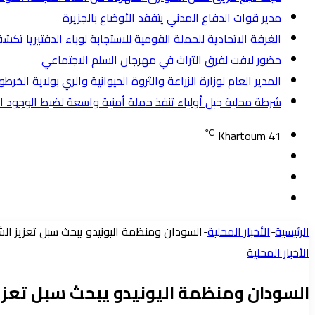
مدير قوات الدفاع المدني يتفقد الأوضاع بالجزيرة
الغرفة الاتحادية للحملة القومية للاستجابة لوباء الدفتيريا تكشف عن
حضور لافت لفرق التراث في مهرجان السلم الاجتماعي
المدير العام لوزارة الزراعة والثروة الحيوانية والري بولاية الخ
شرطة محلية جبل أولياء تنفذ حملة أمنية واسعة لضبط الوجود الأجنبي وتض
℃
Khartoum
41
تسجيل
مقال
الدخول
إضافة
عشوائي
عمود
الرئيسية
-
الأخبار المحلية
-
السودان ومنظمة اليونيدو يبحث سبل تعزيز الشر
جانبي
الأخبار المحلية
السودان ومنظمة اليونيدو يبحث سبل تعزيز