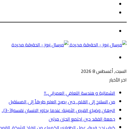
الوضع
بحث
المظلم
عن
الوضع
المظلم
القائمة
السبت, أغسطس 8 2026
اخر الأخبار
الشمالية و هندسة التعافي العمراني..!!
من السلاح إلى القلم.. حين يصبح العلم طريقاً إلى المستقبل
البرهان وضياع الفرص الثمينة: عندما يحاور الانسان نفسه(3-3)..
جمعة الفقد حين اجتمع الحزن مرتين
كيف نجح فريق عمل الطوارئ الكهرباء من انفاذ الشبكة. القومية 