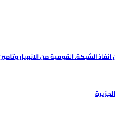
فاذ الشبكة. القومية من الانهيار وتامين 
لجزيرة