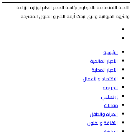
اللجنة الاقتصادية بالخرطوم برئاسة المدير العام لوزارة الزراعة
والثروة الحيوانية والري تبحث أزمة الخبز و الحلول المقترحة
‫X
طباعة
ماسنجر
ماسنجر
فيسبوك
المقال
السابق
المقال
التالي
الرئيسية
الأخبار العالمية
الأخبار المحلية
الاقتصاد والأعمال
الجريمه
إجتماعي
مقالات
المراه والطفل
الثقافة والفنون
الرياضة