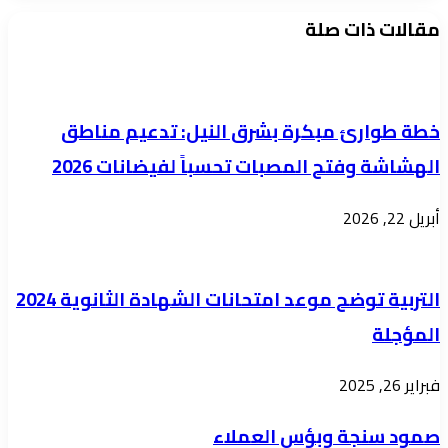
مقالات ذات صلة
الخاصة
عن
بنات
الجراح
تُنظم
وقفة
خطة طوارئ مبكرة بشرق النيل: تدعيم مناطق
تضامنية
الهشاشة وفتح المصبات تحسباً لفيضانات 2026
دعمًا
للقوات
أبريل 22, 2026
المسلحة
السودانية
التربية توضح موعد امتحانات الشهادة الثانوية 2024
المؤجلة
فبراير 26, 2025
صمود سنجة وبؤس العملاء