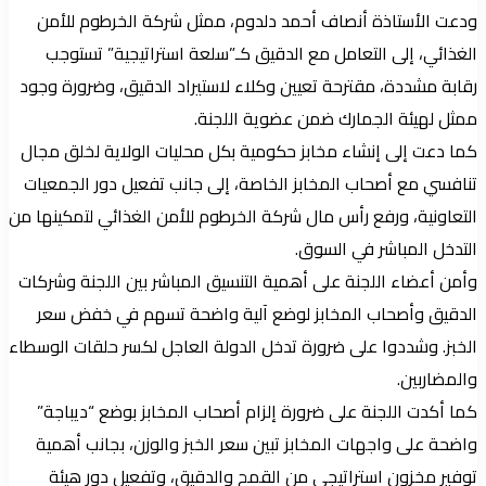
ودعت الأستاذة أنصاف أحمد دلدوم، ممثل شركة الخرطوم للأمن
الغذائي، إلى التعامل مع الدقيق كـ”سلعة استراتيجية” تستوجب
رقابة مشددة، مقترحة تعيين وكلاء لاستيراد الدقيق، وضرورة وجود
ممثل لهيئة الجمارك ضمن عضوية اللجنة.
كما دعت إلى إنشاء مخابز حكومية بكل محليات الولاية لخلق مجال
تنافسي مع أصحاب المخابز الخاصة، إلى جانب تفعيل دور الجمعيات
التعاونية، ورفع رأس مال شركة الخرطوم للأمن الغذائي لتمكينها من
التدخل المباشر في السوق.
وأمن أعضاء اللجنة على أهمية التنسيق المباشر بين اللجنة وشركات
الدقيق وأصحاب المخابز لوضع آلية واضحة تسهم في خفض سعر
الخبز. وشددوا على ضرورة تدخل الدولة العاجل لكسر حلقات الوسطاء
والمضاربين.
كما أكدت اللجنة على ضرورة إلزام أصحاب المخابز بوضع “ديباجة”
واضحة على واجهات المخابز تبين سعر الخبز والوزن، بجانب أهمية
توفير مخزون استراتيجي من القمح والدقيق، وتفعيل دور هيئة