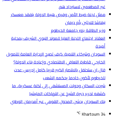
غير المطعمين لاسترداد هم.
ممثل لجنة ضبط الأمن وفرض هيبة الدولة يتفقد معسكر
نيفاشا للاجئين بأم درمان
وزير الطاقة يزور جامعة الخرطوم
انعقاد اجتماع اللجنة العليا للمولد النبوي الشريف بمحلية
أمبدة
السودان وشركاء التنمية: كيف تصبح الإدارة العامة للتمويل
الخارجي قاطرة التعافي الاقتصادي وإعادة بناء الدولة؟
قال ان ستحتفل بالانتصار الكبير قريبا كامل إدريس :عدت
للخرطوم لأكون خادما يحكمه الشعب
شردت السكان وحولت المستشفى إلى ثكنة عسكرية.. ما
كشفه تحرير جبرة الشيخ عن انتهاكات المليشيا
بنك السودان يدشن المحول القومي عبر أمدرمان الوطني
℃
Khartoum
34