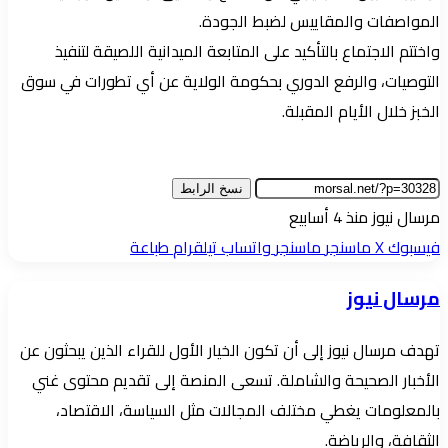
المواصفات والمقاييس لضبط الجودة.
واختتم الاجتماع بالتأكيد على المتابعة الميدانية اللصيقة لتنفيذ
التوصيات، والرفع الدوري بحكومة الولاية عن أي تطورات في سوق
الخبز خلال الأيام المقبلة.
نسخ الرابط
أرسل
مرسال نيوز
منذ 4 أسابيع
بريدا
فيسبوك
‫X
ماسنجر
ماسنجر
واتساب
تيلقرام
طباعة
إلكترونيا
مرسال نيوز
تهدف مرسال نيوز إلى أن تكون الخيار الأول للقراء الذين يبحثون عن
الأخبار الصحيحة والشاملة. تسعى المنصة إلى تقديم محتوى غني
بالمعلومات يغطي مختلف المجالات مثل السياسة، الاقتصاد،
الثقافة، والرياضة.