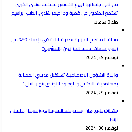
في ثاني جلساتها اليوم الخميس محكمة شندي الكبرى
تستمع للمتحري في قضية ود احيمر شندي: الطيب إبراهيم
منذ 3 ساعات
محافظ مشروع الجزيرة يصدر قرارا يقضي بإعفاء 50% من
رسوم خدمات دعما للمزارعين بالمشروع*
نوفمبر 29, 2024
وزيـرة الشـؤون الاجتمـاعيـة تسـتقبل مديـري الحمـاية
بمعـتمديـة اللاجئـين و للوجـود الأجنـبي بنهـر النيـل ‘
نوفمبر 29, 2024
بنك ازخرطوم يعلن بدء مرحله الاستبدال. بور سودان : اماني
ابشر
نوفمبر 30, 2024