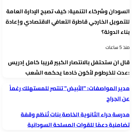
السودان وشركاء التنمية: كيف تصبح الإدارة العامة
للتمويل الخارجي قاطرة التعافي الاقتصادي وإعادة
بناء الدولة؟
منذ 5 ساعات
قال ان ستحتفل بالانتصار الكبير قريبا كامل إدريس
:عدت للخرطوم لأكون خادما يحكمه الشعب
مدير
مدير المواصفات: "الأبيض" تنتصر للمستهلك رغماً
المواصفات:
عن الجراح
"الأبيض"
مدرسة
مدرسة حراء الثانوية الخاصة بنات تُنظم وقفة
تنتصر
حراء
للمستهلك
تضامنية دعمًا للقوات المسلحة السودانية
الثانوية
رغماً