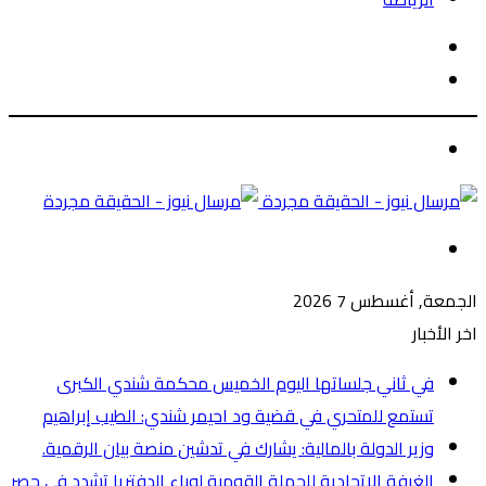
الوضع
بحث
المظلم
عن
الوضع
المظلم
القائمة
الجمعة, أغسطس 7 2026
اخر الأخبار
في ثاني جلساتها اليوم الخميس محكمة شندي الكبرى
تستمع للمتحري في قضية ود احيمر شندي: الطيب إبراهيم
وزير الدولة بالمالية: يشارك في تدشين منصة بيان الرقمية.
الغرفة الاتحادية للحملة القومية لوباء الدفتريا تشدد في حصر