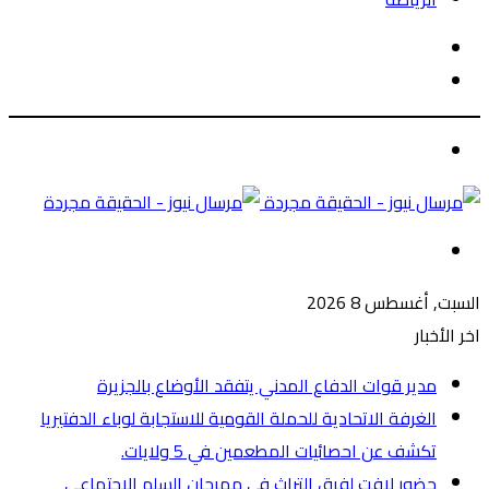
الوضع
بحث
المظلم
عن
الوضع
المظلم
القائمة
السبت, أغسطس 8 2026
اخر الأخبار
مدير قوات الدفاع المدني يتفقد الأوضاع بالجزيرة
الغرفة الاتحادية للحملة القومية للاستجابة لوباء الدفتيريا
تكشف عن احصائيات المطعمين في 5 ولايات.
حضور لافت لفرق التراث في مهرجان السلم الاجتماعي