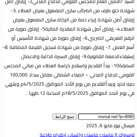
السيد /الأمين العام للمجلس القومي للدفاع المدني2- إرفاق أصل
شهادة خلو طرف من الضرائب سارى المفعول بغرض العطاء .3-
إرفاق أصل شهادة إبراء ذمة من الزكاة سارى المفعول بغرض
العطاء.4- إرفاق أصل شهادة المقدرة المالية5- إرفاق صورة من
الرقم التعريفي الضريبي.6- إرفاق صورة من شهادة التأسيس أو
أسم العمل .7- إرفاق صورة من شهادة تسجيل القيمة المضافة .8-
إستيفاءالدمغة القانونية.9- إرفاق السيرة الذاتية والاعمال
السابقة10- يبدأ التقديم واستلام كراسة العطاء من مباني المجلس
القومي للدفاع المدني – الميناء الشمالي مقابل سداد 100,000
جنيه لاترد ويبدأالتقديم من يوم الأحد الموافق 4/5/2025م وينتهي
في يوم الاحد الموافق 18/5/2025م الساعة 12 ظهرا .
نسخ الرابط
أرسل
مرسال نيوز
مايو 6, 2025
بريدا
فيسبوك
‫X
ماسنجر
ماسنجر
واتساب
تيلقرام
طباعة