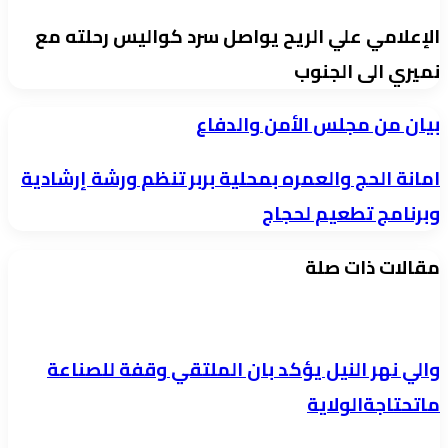
الإعلامي علي الريح يواصل سرد كواليس رحلته مع
نميري الى الجنوب
بيان
بيان من مجلس الأمن والدفاع
من
امانة
امانة الحج والعمره بمحلية بربر تنظم ورشة إرشادية
مجلس
الحج
وبرنامج تطعيم لحجاج
الأمن
والعمره
والدفاع
مقالات ذات صلة
بمحلية
بربر
تنظم
ورشة
والي نهر النيل يؤكد بان الملتقي وقفة للصناعة
إرشادية
ماتحتاجةالولاية
وبرنامج
تطعيم