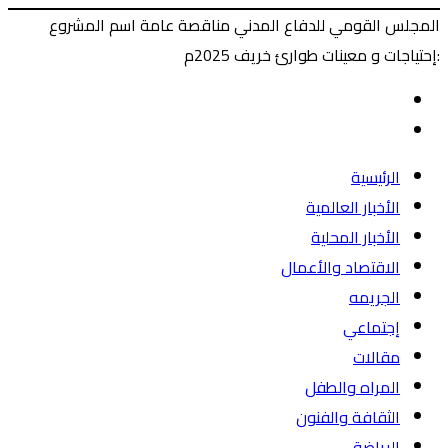
المجلس القومي للدفاع المدني مناقصة عامة اسم المشروع
:إحتياجات و معينات طوارئ خريف 2025م
‫X
طباعة
ماسنجر
ماسنجر
فيسبوك
المقال
السابق
المقال
التالي
الرئيسية
الأخبار العالمية
الأخبار المحلية
الاقتصاد والأعمال
الجريمه
إجتماعي
مقالات
المراه والطفل
الثقافة والفنون
الرياضة