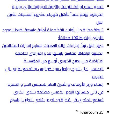
المدير العام لوزارة الزراعة والثروة الحيوانية والري بولاية
الخرطوم يوقع عقداً لتأهيل كهرباء مشروع العسيلات بشرق
النيل
شرطة محلية جبل أولياء تنفذ حملة أمنية واسعة لضبط الوجود
الأجنبي وتضبط 190 مخالفاً:
شرق النيل تبدأ إجراءات إزالة التعديات بتسليم إنذارات للمخالفين
الجلابية البلقاها مقاسو يلبسها ​مدير افتراضي لجامعة
افتراضية حين يصبح الكرسي أوسع من المؤسسة
الإعلامي علي الريح يواصل سرد كواليس رحلته مع نميري الى
الجنوب
إعفاء وزير الأوقاف والأمين العام للمجلس الحج و العمرة
في ثاني جلساتها اليوم الخميس محكمة شندي الكبرى
تستمع للمتحري في قضية ود احيمر شندي: الطيب إبراهيم
℃
Khartoum
35