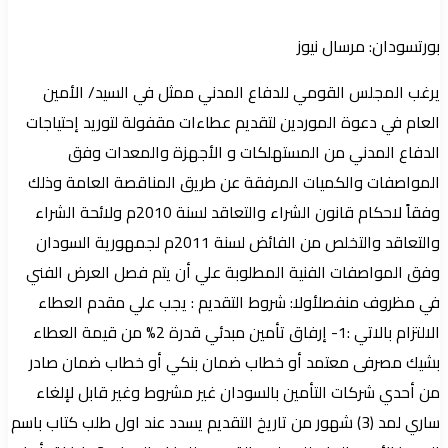
بورتسودان: مرسال نيوز
يرغب المجلس القومي للدفاع المدني ممثل في السيد/ الأمين
العام في دعوة الموردين لتقديم عطاءات مقفولة لتوريد إحتياجات
الدفاع المدني من المستهلكات و الأجهزة والمعدات وفق
المواصفات والكميات المرفقة عن طريق المناقصة العامة وذلك
وفقاً لاحكام قانون الشراء والتعاقد لسنة 2010م ولائحة الشراء
والتعاقد والتخلص من الفائض لسنة 2011م لجمهورية السودان
وفق المواصفات الفنية المطلوبة علي أن يتم فصل العرض الفني
في مظروف منفصلأولا: شروط التقديم : يجب علي مقدم العطاء
الالتزام بالاتي :1- إرفاق تأمين مبدئي قدرة 2% من قيمة العطاء
بشيك مصرفى معتمد أو خطاب ضمان بنكي أو خطاب ضمان صادر
من أحدي شركات التأمين بالسودان غير مشروط وغير قابل لإلغاء
ساري لمد (3) شهور من تاريخ التقديم يسدد عند اول طلب كتاب باسم