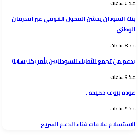
بنك
منذ 6 ساعات
عسكرية..
السودان
ما
بنك السودان يدشن المحول القومي عبر أمدرمان
يدشن
كشفه
الوطني
المحول
تحرير
القومي
جبرة
بدعم
منذ 8 ساعات
عبر
الشيخ
من
أمدرمان
بدعم من تجمع الأطباء السودانيين بأمريكا (سابا)
عن
تجمع
الوطني
انتهاكات
الأطباء
عودة
منذ 9 ساعات
المليشيا
السودانيين
بروف
بأمريكا
عودة بروف حميدة .
حميدة
(سابا)
.
الاستسلام
منذ 9 ساعات
علامات
الاستسلام علامات فناء الدعم السريع
فناء
الدعم