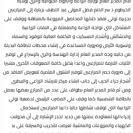
قام المدير العام لوزارة الزراعة والثروة الحيوانية والري بولاية
الخرطوم د سر الختم فضل المولى عبد اللطيف بزيارة إلى المزارعين
بجزيرة توتي تفقد خلالها المحاصيل المزروعة بالمنطقة ووقف على
المشاكل التي تواجه الزراعة والمتمثلة في الافات الزراعية
والحشائش وأشجار المسكيت و التكلفة العالية للوقود والسماد
وتسوية الأرض وضرورة المساعدة في إنشاء محطات للطاقة البديلة
من جانبه وجه المدير العام إدارة الهندسة والري بالإسراع في توفير
الآليات اللازمة للمزارعين واعدا بتذليل كافة المعوقات الأخرى مشيرا
إلى ضرورة حصر المزارعين لتوفير الشتول المثمرة لتعويض الفاقد من
أشجار جراء الحرب إلى جانب انشاء مركز للارشاد الزراعي والبيطري
ومن ثم قام المدير العام بطواف على عدد من المزارع بعضها يعمل
بالطاقة الشمسية كما وقف علي المضرب الرئيسي لجمعية توتي
الزراعية التي توقف نشاطها حاليا داعيا المزارعين لاستكمال
إجراءاتها لمعاودة عملها من جديد تجدر الإشارة إلى أن محولات
الكهرباء والمزروعات والماشية تعرضت للتخريب والسرقة على يد