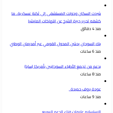
شردت السكان وحولت المستشفى إلى ثكنة عسكرية.. ما
كشفه تحرير جبرة الشيخ عن انتهاكات المليشيا
منذ 4 دقائق
بنك السودان يدشن المحول القومي عبر أمدرمان الوطني
منذ 6 ساعات
بدعم من تجمع الأطباء السودانيين بأمريكا (سابا)
منذ 8 ساعات
عودة بروف حميدة .
منذ 9 ساعات
الاستسلام علامات فناء الدعم السريع