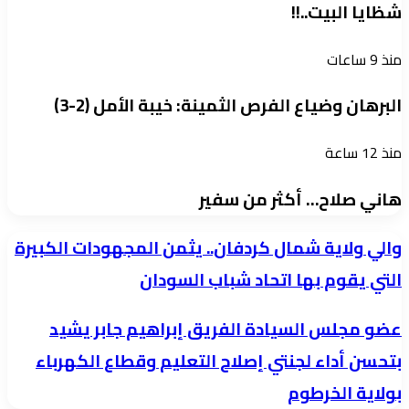
شظايا البيت..!!
منذ 9 ساعات
البرهان وضياع الفرص الثمينة: خيبة الأمل (2-3)
منذ 12 ساعة
هاني صلاح… أكثر من سفير
والي
والي ولاية شمال كردفان.. يثمن المجهودات الكبيرة
ولاية
التي يقوم بها اتحاد شباب السودان
شمال
​عضو مجلس السيادة الفريق إبراهيم جابر يشيد
كردفان..
عضو
يثمن
بتحسن أداء لجنتي إصلاح التعليم وقطاع الكهرباء
مجلس
المجهودات
بولاية الخرطوم
السيادة