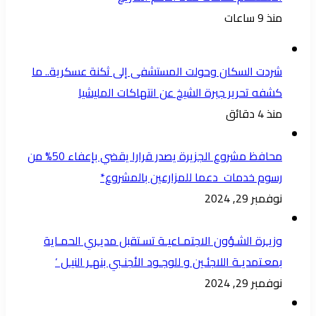
منذ 9 ساعات
شردت السكان وحولت المستشفى إلى ثكنة عسكرية.. ما
كشفه تحرير جبرة الشيخ عن انتهاكات المليشيا
منذ 4 دقائق
محافظ مشروع الجزيرة يصدر قرارا يقضي بإعفاء 50% من
رسوم خدمات دعما للمزارعين بالمشروع*
نوفمبر 29, 2024
وزيـرة الشـؤون الاجتمـاعيـة تسـتقبل مديـري الحمـاية
بمعـتمديـة اللاجئـين و للوجـود الأجنـبي بنهـر النيـل ‘
نوفمبر 29, 2024