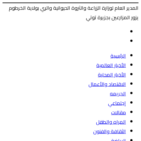
المدير العام لوزارة الزراعة والثروة الحيوانية والري بولاية الخرطوم
يزور المزارعين بجزيرة توتي
‫X
طباعة
ماسنجر
ماسنجر
فيسبوك
المقال
السابق
المقال
التالي
الرئيسية
الأخبار العالمية
الأخبار المحلية
الاقتصاد والأعمال
الجريمه
إجتماعي
مقالات
المراه والطفل
الثقافة والفنون
الرياضة