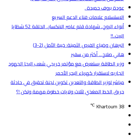
عودة بروف حميدة .
الاستسلام علامات فناء الدعم السريع
أنواء الروح.. شهادة قلم عاصر الانكسار.. الحلقة 52 شظايا
البيت..!!
البرهان وضياع الفرص الثمينة: خيبة الأمل (2-3)
هاني صلاح… أكثر من سفير
وزير الطاقة يستعرض مع مؤتمر خريجي شعب البجا الجهود
الجاريه لاستقرار كهرباء البحر الأحمر
مباشر لوزير الطاقة والتعدين تكوين لجنة تحقيق في حادثة
حريق الخط المغذي لثلاث ولايات خطوة مهمة ولكن !؟
℃
Khartoum
38
تسجيل
مقال
الدخول
إضافة
عشوائي