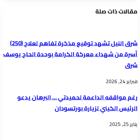
الكبيرة
الفريق
التي
مقالات ذات صلة
إبراهيم
يقوم
جابر
بها
يشيد
اتحاد
شرق النيل تشهد توقيع مذكرة تفاهم لعلاج (250)
بتحسن
شباب
أسرة من شهداء معركة الكرامة بوحدة الحاج يوسف
أداء
السودان
شرق
لجنتي
إصلاح
فبراير 24, 2026
التعليم
وقطاع
رغم مواقفه الداعمة لحميدتي … البرهان يدعو
الكهرباء
الرئيس الكيني لزيارة بورتسودان
بولاية
الخرطوم
يناير 25, 2025