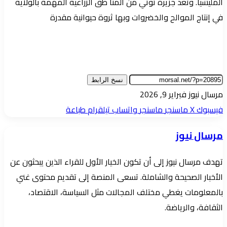
المليشيا. وتعد جزيرة توتي من المنا طق الزراعية المهمة بالولاية
في إنتاج الموالح والخضروات وبها ثروة حيوانية مقدرة
نسخ الرابط
أرسل
مرسال نيوز
فبراير 9, 2026
بريدا
فيسبوك
‫X
ماسنجر
ماسنجر
واتساب
تيلقرام
طباعة
إلكترونيا
مرسال نيوز
تهدف مرسال نيوز إلى أن تكون الخيار الأول للقراء الذين يبحثون عن
الأخبار الصحيحة والشاملة. تسعى المنصة إلى تقديم محتوى غني
بالمعلومات يغطي مختلف المجالات مثل السياسة، الاقتصاد،
الثقافة، والرياضة.