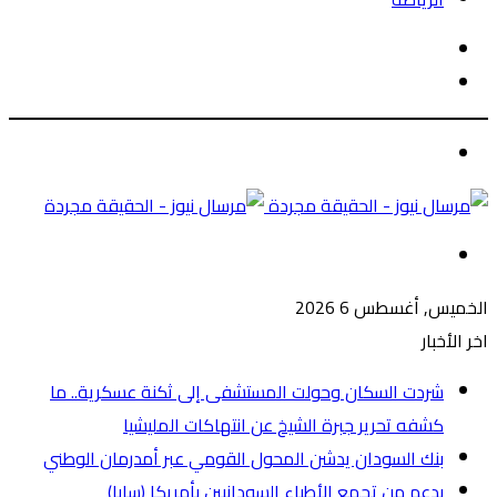
الوضع
بحث
المظلم
عن
الوضع
المظلم
القائمة
الخميس, أغسطس 6 2026
اخر الأخبار
شردت السكان وحولت المستشفى إلى ثكنة عسكرية.. ما
كشفه تحرير جبرة الشيخ عن انتهاكات المليشيا
بنك السودان يدشن المحول القومي عبر أمدرمان الوطني
بدعم من تجمع الأطباء السودانيين بأمريكا (سابا)