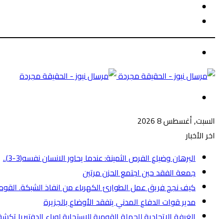
الوضع
بحث
المظلم
عن
الوضع
المظلم
القائمة
السبت, أغسطس 8 2026
اخر الأخبار
البرهان وضياع الفرص الثمينة: عندما يحاور الانسان نفسه(3-3)..
جمعة الفقد حين اجتمع الحزن مرتين
كيف نجح فريق عمل الطوارئ الكهرباء من انفاذ الشبكة. القومية 
مدير قوات الدفاع المدني يتفقد الأوضاع بالجزيرة
الغرفة الاتحادية للحملة القومية للاستجابة لوباء الدفتيريا تكشف عن