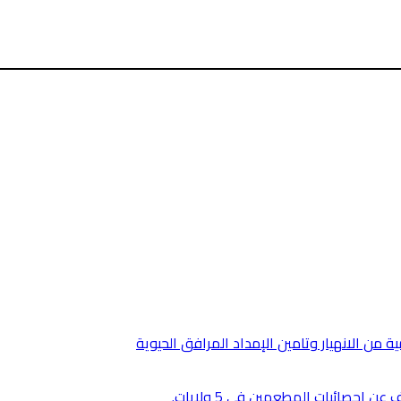
من الانهيار وتامين الإمداد المرافق الحيوية
 احصائيات المطعمين في 5 ولايات.