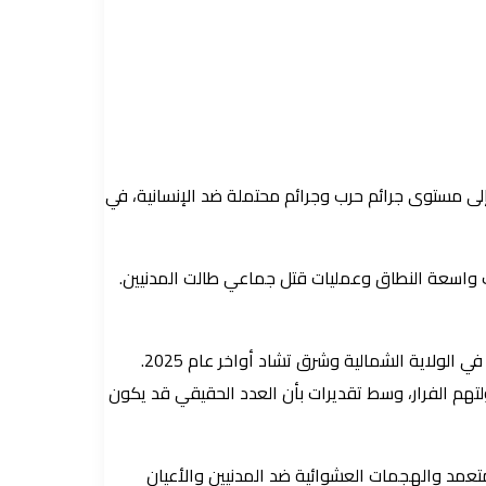
 إلى مستوى جرائم حرب وجرائم محتملة ضد الإنسانية، في
مليشيا المتمردة، تخللته أعمال عنف واسعة النطاق وعمليات قتل جماعي طالت المدنيين.
وأوضح المكتب أن توثيق تلك الانتهاكات التي ارتكبتها المليشيا المتمردة في الفاشر استند إلى مقابلات أُجريت مع أكثر من 140 ضحية وشاهداً في الولاية الشمالية وشرق تشاد أواخر عام 2025.
4 شخص داخل المدينة، بينما لقي أكثر من 1600 آخرين مصرعهم أثناء محاولتهم الفرار، وسط تقديرات بأن العدد الحقيقي قد يكون
عمد والهجمات العشوائية ضد المدنيين والأعيان