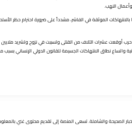
وأعمال النهب.
ا بالانتهاكات الموثقة في الفاشر، مشدداً على ضرورة احترام حظر الأسل
لتطور في ظل الحرب المستمرة منذ 15 أبريل 2023 ، وهي حرب أوقعت عشرات الآلاف من القتلى وتسببت في 
انية واتساع نطاق الانتهاكات الجسيمة للقانون الدولي الإنساني بسبب ملي
الأخبار الصحيحة والشاملة. تسعى المنصة إلى تقديم محتوى غني بالمعل