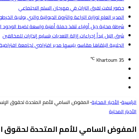
حضور لافت لفرق التراث في مهرجان السلم الاجتماعي
المدير العام لوزارة الزراعة والثروة الحيوانية والري بولاية الخ
شرطة محلية جبل أولياء تنفذ حملة أمنية واسعة لضبط الوجود الأجنبي وتض
شرق النيل تبدأ إجراءات إزالة التعديات بتسليم إنذارات للمخالفين
الجلابية البلقاها مقاسو يلبسها ​مدير افتراضي لجامعة افترا
℃
Khartoum
35
تسجيل
مقال
الدخول
إضافة
عشوائي
عمود
الرئيسية
-
الأخبار المحلية
-
المفوض السامي للأمم المتحدة لحقوق الإنسان
جانبي
الأخبار المحلية
المفوض السامي للأمم المتحدة لحقوق الإن