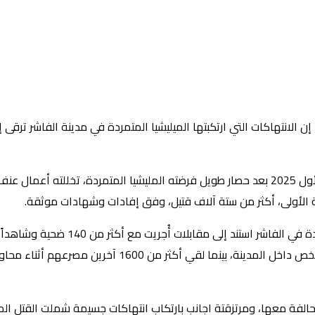
 الانتهاكات التي ارتكبتها الميليشيا المتمردة في مدينة الفاشر ترقى
وجاء في بيان للمفوضية أن مدينة الفاشر سقطت في أكتوبر/تشرين الأول 2025 بعد حصار طويل فرضته ال
اثة الأولى، أكثر من ستة آلاف قتيل، وفق إفادات وشهادات موثقة.
ووفق المعطيات التي جمعتها المفوضية، قُتل ما لا يقل عن 400
لفة معها، ومرتزقتة اجانب بارتكاب انتهاكات جسيمة شملت القتل المت