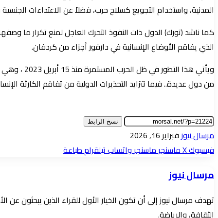
المدنية، واستخدام التجويع كسلاح حرب، فضلاً عن الاعتداءات الجنسية 
كما ناشد (تورك) الدول ذات النفوذ التحرك العاجل لمنع تكرار ما وصفه
الذي يفاقم الأوضاع الإنسانية في دارفور أجزاء من كردفان.
ويأتي هذا ا
من دول عديدة.. فيما تتزايد التحذيرات الدولية من تفاقم الكارثة الإنس
نسخ الرابط
أرسل
مرسال نيوز
فبراير 16, 2026
بريدا
فيسبوك
‫X
ماسنجر
ماسنجر
واتساب
تيلقرام
طباعة
إلكترونيا
مرسال نيوز
تهدف مرسال نيوز إلى أن تكون الخيار الأول للقراء الذين يبحثون عن 
الثقافة، والرياضة.