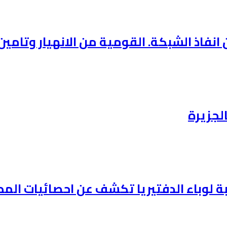
فاذ الشبكة. القومية من الانهيار وتامين 
لجزيرة
وباء الدفتيريا تكشف عن احصائيات المطعمين ف