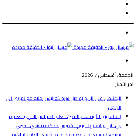
الوضع
بحث
المظلم
عن
الوضع
المظلم
القائمة
الجمعة, أغسطس 7 2026
اخر الأخبار
الإعلامي علي الريح يواصل سرد كواليس رحلته مع نميري الى
الجنوب
إعفاء وزير الأوقاف والأمين العام للمجلس الحج و العمرة
في ثاني جلساتها اليوم الخميس محكمة شندي الكبرى
تستمع للمتحري في قضية ود احيمر شندي: الطيب إبراهيم