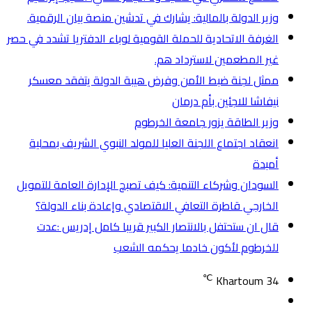
وزير الدولة بالمالية: يشارك في تدشين منصة بيان الرقمية.
الغرفة الاتحادية للحملة القومية لوباء الدفتريا تشدد في حصر
غير المطعمين لاسترداد هم.
ممثل لجنة ضبط الأمن وفرض هيبة الدولة يتفقد معسكر
نيفاشا للاجئين بأم درمان
وزير الطاقة يزور جامعة الخرطوم
انعقاد اجتماع اللجنة العليا للمولد النبوي الشريف بمحلية
أمبدة
السودان وشركاء التنمية: كيف تصبح الإدارة العامة للتمويل
الخارجي قاطرة التعافي الاقتصادي وإعادة بناء الدولة؟
قال ان ستحتفل بالانتصار الكبير قريبا كامل إدريس :عدت
للخرطوم لأكون خادما يحكمه الشعب
℃
Khartoum
34
تسجيل