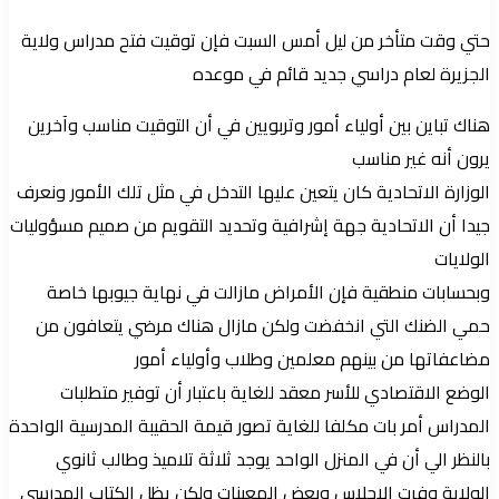
حتي وقت متأخر من ليل أمس السبت فإن توقيت فتح مدراس ولاية
الجزيرة لعام دراسي جديد قائم في موعده
هناك تباين بين أولياء أمور وتربويين في أن التوقيت مناسب وآخرين
يرون أنه غير مناسب
الوزارة الاتحادية كان يتعين عليها التدخل في مثل تلك الأمور ونعرف
جيدا أن الاتحادية جهة إشرافية وتحديد التقويم من صميم مسؤوليات
الولايات
وبحسابات منطقية فإن الأمراض مازالت في نهاية جيوبها خاصة
حمي الضنك التي انخفضت ولكن مازال هناك مرضي يتعافون من
مضاعفاتها من بينهم معلمين وطلاب وأولياء أمور
الوضع الاقتصادي للأسر معقد للغاية باعتبار أن توفير متطلبات
المدراس أمر بات مكلفا للغاية تصور قيمة الحقيبة المدرسية الواحدة
بالنظر الي أن في المنزل الواحد يوجد ثلاثة تلاميذ وطالب ثانوي
الولاية وفرت الاجلاس وبعض المعينات ولكن يظل الكتاب المدرسي