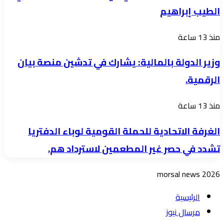
العمرة
الطيب إبراهيم
الخميس
محكمة
وزير
منذ 13 ساعة
شندي
الدولة
الكبرى
وزير الدولة بالمالية: يشارك في تدشين منصة بيان
بالمالية:
تستمع
الرقمية.
يشارك
للمتحري
في
في
الغرفة
منذ 13 ساعة
تدشين
قضية
الاتحادية
منصة
الغرفة الاتحادية للحملة القومية لوباء الدفتريا
ود
للحملة
بيان
احيمر
تشدد في حصر غير المطعمين لاسترداد هم.
القومية
الرقمية.
شندي:
لوباء
morsal news 2026
الطيب
الدفتريا
إبراهيم
تشدد
الرئيسية
في
مرسال نيوز