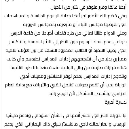
أيضا عائقا وغير متوفر في كثير من الأحيان
وفي خضم تلك الأمور تبرز أيضا جدلية الرسوم الدراسية والمساهمات
التي تفرضها مجالس الآباء او مايعرف بالمجالس التربوية
وعلي الدوام ظلننا نعاني من طرد فلذات أكبادنا من قاعة الدرس
بدواعي عدم سداد الرسوم دون النظر إلي الآثار النفسية والانكسار
الذي يصيب التلميذ أو الطالب المطرود للاسف من بين هؤلاء تلاميذ
مميزين بدلا من أن تشجعههم إدارات المدراس تطردهم وأن كانت
هناك قرارات صارمة من والي الولاية منعت منعا باتا طرد التلاميذ
وتتحجج إدارات المدارس بعدم توفر الطباشير ومعينات أخري
الوزراة يجب أن تقوم بجولات تشمل القري والأرياف مع بداية العام
الدراسي وتشخص المشاكل لأن الوجع راقد
كسرة أخيرة
تبا لدويلة الشر التي تحشر أنفها في الشأن السوداني وتدعم مليشيا
الإرهاب والعار لمالك نادي مانشستر سيتي ذاك الإماراتي الذي يدعم