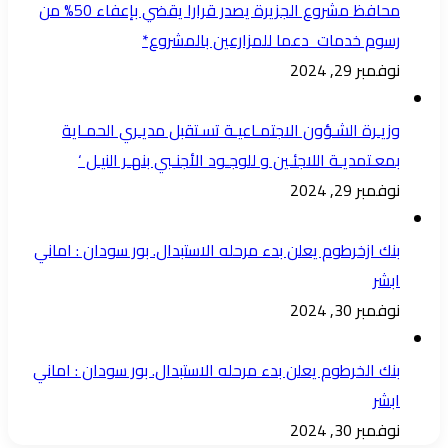
محافظ مشروع الجزيرة يصدر قرارا يقضي بإعفاء 50% من
رسوم خدمات دعما للمزارعين بالمشروع*
نوفمبر 29, 2024
وزيـرة الشـؤون الاجتمـاعيـة تسـتقبل مديـري الحمـاية
بمعـتمديـة اللاجئـين و للوجـود الأجنـبي بنهـر النيـل ‘
نوفمبر 29, 2024
بنك ازخرطوم يعلن بدء مرحله الاستبدال. بور سودان : اماني
ابشر
نوفمبر 30, 2024
بنك الخرطوم يعلن بدء مرحله الاستبدال. بور سودان : اماني
ابشر
نوفمبر 30, 2024