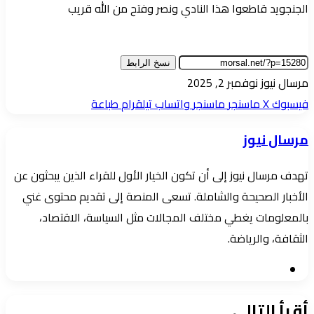
الجنجويد قاطعوا هذا النادي ونصر وفتح من الله قريب
نسخ الرابط
أرسل
مرسال نيوز
نوفمبر 2, 2025
بريدا
فيسبوك
‫X
ماسنجر
ماسنجر
واتساب
تيلقرام
طباعة
إلكترونيا
مرسال نيوز
تهدف مرسال نيوز إلى أن تكون الخيار الأول للقراء الذين يبحثون عن
الأخبار الصحيحة والشاملة. تسعى المنصة إلى تقديم محتوى غني
بالمعلومات يغطي مختلف المجالات مثل السياسة، الاقتصاد،
الثقافة، والرياضة.
موقع
الويب
أقرأ التالي