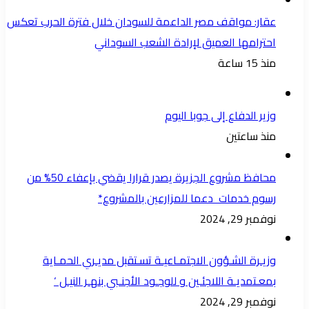
الذين
عقار: مواقف مصر الداعمة للسودان خلال فترة الحرب تعكس
توهموا
احترامها العميق لإرادة الشعب السوداني
أنهم
منذ 15 ساعة
يستطيعون
إخضاع
وزير الدفاع إلى جوبا اليوم
السودان،
منذ ساعتين
وجدوا
أنفسهم
محافظ مشروع الجزيرة يصدر قرارا يقضي بإعفاء 50% من
كجرذان
رسوم خدمات دعما للمزارعين بالمشروع*
تُساق
نوفمبر 29, 2024
إلى
مصيدة
وزيـرة الشـؤون الاجتمـاعيـة تسـتقبل مديـري الحمـاية
محكمة
بمعـتمديـة اللاجئـين و للوجـود الأجنـبي بنهـر النيـل ‘
أُعدت
نوفمبر 29, 2024
لهم