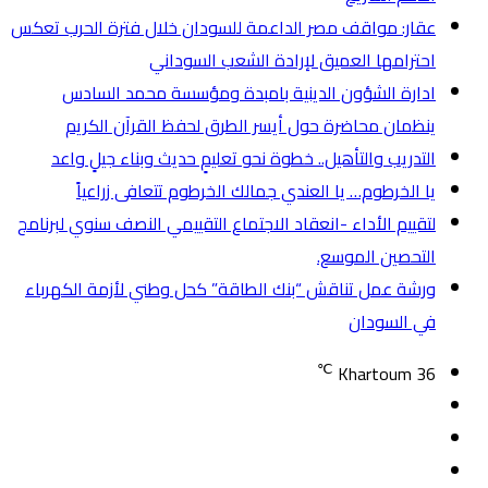
عقار: مواقف مصر الداعمة للسودان خلال فترة الحرب تعكس
احترامها العميق لإرادة الشعب السوداني
ادارة الشؤون الدينية بامبدة ومؤسسة محمد السادس
ينظمان محاضرة حول أيسر الطرق لحفظ القرآن الكريم
التدريب والتأهيل.. خطوة نحو تعليمٍ حديث وبناء جيلٍ واعد
يا الخرطوم… يا العندي جمالك الخرطوم تتعافى زراعياً
لتقييم الأداء -انعقاد الاجتماع التقييمي النصف سنوي لبرنامج
التحصين الموسع.
ورشة عمل تناقش “بنك الطاقة” كحل وطني لأزمة الكهرباء
في السودان
℃
Khartoum
36
تسجيل
مقال
الدخول
إضافة
عشوائي