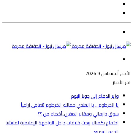
الوضع
بحث
المظلم
عن
الوضع
المظلم
القائمة
الأحد, أغسطس 9 2026
اخر الأخبار
وزير الدفاع إلى جوبا اليوم
يا الخرطوم… يا العندي جمالك الخرطوم تتعافى زراعياً
سوق دارمالي ومقابر المقرن..أخطاء من ؟؟
اجتماع بكمبالا يبحث خلافات داخل الواجهة الإعلامية لمليشيا
الدعم السريع