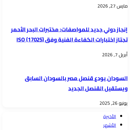
متفلتة
مارس 27, 2026
لا
تعرف
إنجاز دولي جديد للمواصفات: مختبرات البحر الأحمر
الرحمة،
تمتلك
تجتاز اختبارات الكفاءة الفنية وفق ISO (17025)
خبرة
أبريل 7, 2026
طويلة
في
الحروب
السودان يودع قنصل مصر بالسودان السابق
غير
ويستقيل القنصل الجديد
النظامية.
لكن
يونيو 26, 2025
الجيش
الأخيرة
السوداني،
الأشهر
بعقلية