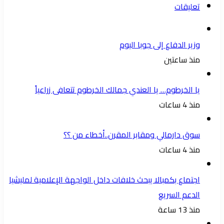
تعليقات
فذة
وبقيادة
حكيمة
وزير الدفاع إلى جوبا اليوم
وعبقرية
منذ ساعتين
مثل
الفريق
يا الخرطوم… يا العندي جمالك الخرطوم تتعافى زراعياً
عبد
منذ 4 ساعات
الفتاح
البرهان،
سوق دارمالي ومقابر المقرن..أخطاء من ؟؟
استطاع
منذ 4 ساعات
أن
يقلب
اجتماع بكمبالا يبحث خلافات داخل الواجهة الإعلامية لمليشيا
المعادلة.
الدعم السريع
هؤلاء
منذ 13 ساعة
العصابات،