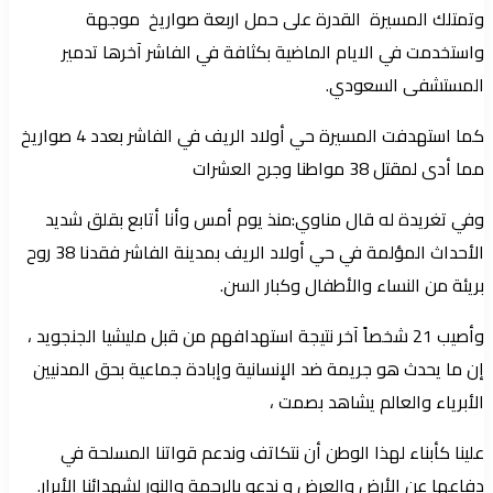
وتمتلك المسيرة القدرة على حمل اربعة صواريخ موجهة
واستخدمت في الايام الماضية بكثافة في الفاشر آخرها تدمير
المستشفى السعودي.
كما استهدفت المسيرة حي أولاد الريف في الفاشر بعدد 4 صواريخ
مما أدى لمقتل 38 مواطنا وجرح العشرات
وفي تغريدة له قال مناوي:منذ يوم أمس وأنا أتابع بقلق شديد
الأحداث المؤلمة في حي أولاد الريف بمدينة الفاشر فقدنا 38 روح
بريئة من النساء والأطفال وكبار السن.
وأصيب 21 شخصاً آخر نتيجة استهدافهم من قبل مليشيا الجنجويد ،
إن ما يحدث هو جريمة ضد الإنسانية وإبادة جماعية بحق المدنيين
الأبرياء والعالم يشاهد بصمت ،
علينا كأبناء لهذا الوطن أن نتكاتف وندعم قواتنا المسلحة في
دفاعها عن الأرض والعرض و ندعو بالرحمة والنور لشهدائنا الأبرار.