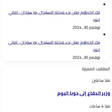
بدهاء.
بنك ازخرطوم يعلن بدء مرحله الاستبدال. بور سودان : اماني
الصمود
ابشر
في
نوفمبر 30, 2024
وجه
الخيانة
بنك الخرطوم يعلن بدء مرحله الاستبدال. بور سودان : اماني
لا
ابشر
يقتصر
نوفمبر 30, 2024
إنجاز
الجيش
المقالات المميزة
السوداني
على
وزير
منذ ساعتين
مواجهة
الدفاع
وزير الدفاع إلى جوبا اليوم
الأعداء
إلى
في
جوبا
يا
منذ 4 ساعات
الخارج،
اليوم