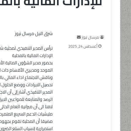
للإدارات المالية بالم
شرق النيل مرسال نيوز
أرسل
مرسال نيوز
بريدا
أغسطس 24, 2025
ترأس المدير التنفيذي لمحلية ش
إلكترونيا
الإدارات المالية بالمحلية
بحضور مدير الشؤون المالية الأس
الموحد ومديري الأقسام ذات ا
وناقش الاجتماع اداء المالي 
تحصيل الايرادات ووضع الحلول ا
المدير التنفيذي أشار إلى أن ال
الرصد والمتابعة للمواعين الايراد
لافتا الى أن ميزانية العام الح
مليشيات الدعم السريع المتمردة
مضيفا أن المحلية تقوم بجهود 
استمرارية إنسياب السلع الضرو