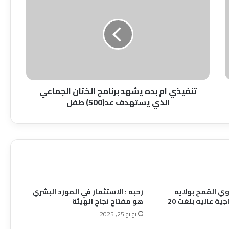
ام
انفاذ الشبكة. القومية من الانهيار وتامين
بده
الإمداد المرافق الحيوية
يشهد
برنامج
مدير قوات الدفاع المدني يتفقد الأوضاع
الختان
بالجزيرة
الجماعي
الذي
يستهدف
عد(500)
تنفيذي ام بده يشهد برنامج الختان الجماعي
الغرفة الاتحادية للحملة القومية للاستجابة لوباء
طفل
الذي يستهدف عد(500) طفل
الدفتيريا تكشف عن احصائيات المطعمين في 5
ولايات.
حضور لافت لفرق التراث في مهرجان السلم
الاجتماعي
الشمالية و هندسة التعافي العمراني..!!
وي القمح بولايه
رحبه : الاستثمار في المورد البشري
الجزيره ب الانتاجية عاليه بلغت 20
هو مفتاح نجاح الهيئة
يونيو 25, 2025
من السلاح إلى القلم.. حين يصبح العلم طريقاً