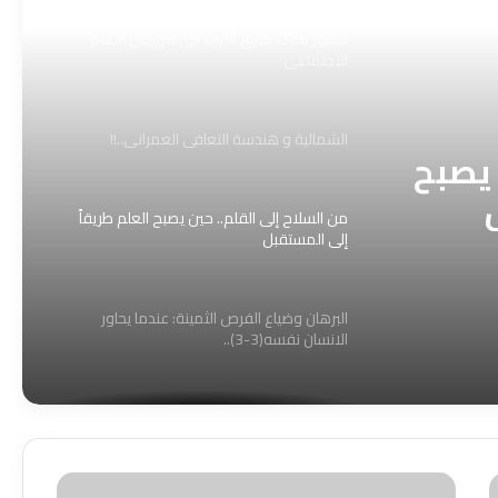
حضور لافت لفرق التراث في مهرجان السلم
الاجتماعي
الشمالية و هندسة التعافي العمراني..!!
 يصبح
من السلاح إلى القلم.. حين يصبح العلم طريقاً
إلى المستقبل
البرهان وضياع الفرص الثمينة: عندما يحاور
الانسان نفسه(3-3)..
جمعة الفقد حين اجتمع الحزن مرتين
تنفيذي
كيف نجح فريق عمل الطوارئ الكهرباء من