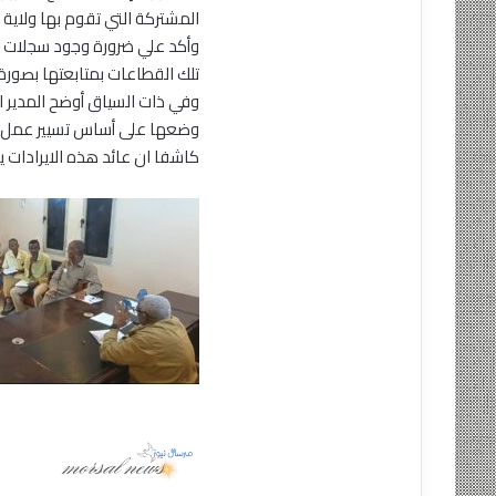
المشتركة التي تقوم بها ولاية 
وأكد علي ضرورة وجود سجلات إح
كيف
تلك القطاعات بمتابعتها بصورة 
نجح
وفي ذات السياق أوضح المدير الم
فريق
وضعها على أساس تسيير عمل ال
عمل
كاشفا ان عائد هذه الايرادات ي
الطوارئ
منذ 11 ساعة
الكهرباء
كيف نجح فريق عمل
من
الكهرباء من انفاذ ا
انفاذ
من الانهيار وتامين ا
الشبكة.
الحيوية
القومية
من
الانهيار
وتامين
الإمداد
المرافق
الحيوية