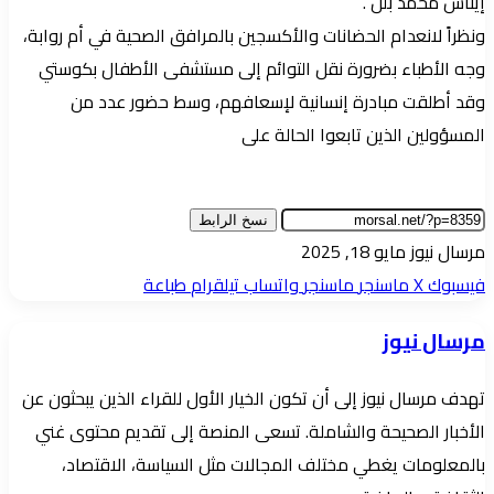
إيناس محمد بلل .
ونظراً لانعدام الحضانات والأكسجين بالمرافق الصحية في أم روابة،
وجه الأطباء بضرورة نقل التوائم إلى مستشفى الأطفال بكوستي
وقد أطلقت مبادرة إنسانية لإسعافهم، وسط حضور عدد من
المسؤولين الذين تابعوا الحالة على
نسخ الرابط
أرسل
مرسال نيوز
مايو 18, 2025
بريدا
فيسبوك
‫X
ماسنجر
ماسنجر
واتساب
تيلقرام
طباعة
إلكترونيا
مرسال نيوز
تهدف مرسال نيوز إلى أن تكون الخيار الأول للقراء الذين يبحثون عن
الأخبار الصحيحة والشاملة. تسعى المنصة إلى تقديم محتوى غني
بالمعلومات يغطي مختلف المجالات مثل السياسة، الاقتصاد،