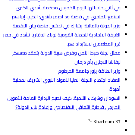
في ثاني جلساتها اليوم الخميس محكمة شندي الكبرى
تستمع للمتحري في قضية ود احيمر شندي: الطيب إبراهيم
وزير الدولة بالمالية: يشارك في تدشين منصة بيان الرقمية.
الغرفة الاتحادية للحملة القومية لوباء الدفتريا تشدد في حصر
غير المطعمين لاسترداد هم.
ممثل لجنة ضبط الأمن وفرض هيبة الدولة يتفقد معسكر
نيفاشا للاجئين بأم درمان
وزير الطاقة يزور جامعة الخرطوم
انعقاد اجتماع اللجنة العليا للمولد النبوي الشريف بمحلية
أمبدة
السودان وشركاء التنمية: كيف تصبح الإدارة العامة للتمويل
الخارجي قاطرة التعافي الاقتصادي وإعادة بناء الدولة؟
℃
Khartoum
37
تسجيل