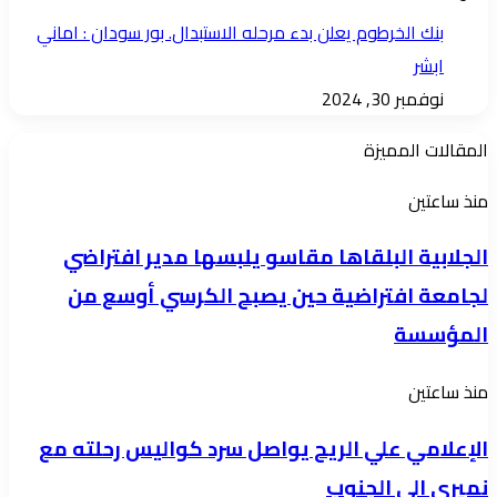
بنك الخرطوم يعلن بدء مرحله الاستبدال. بور سودان : اماني
ابشر
نوفمبر 30, 2024
المقالات المميزة
الجلابية
منذ ساعتين
البلقاها
الجلابية البلقاها مقاسو يلبسها ​مدير افتراضي
مقاسو
لجامعة افتراضية حين يصبح الكرسي أوسع من
يلبسها
المؤسسة
مدير
الإعلامي
منذ ساعتين
افتراضي
علي
لجامعة
الإعلامي علي الريح يواصل سرد كواليس رحلته مع
الريح
افتراضية
نميري الى الجنوب
يواصل