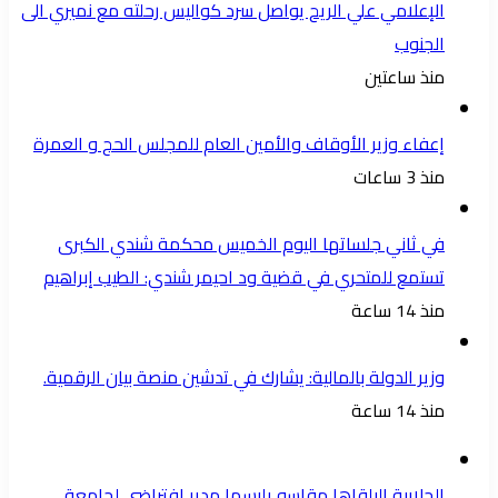
الإعلامي علي الريح يواصل سرد كواليس رحلته مع نميري الى
الجنوب
منذ ساعتين
إعفاء وزير الأوقاف والأمين العام للمجلس الحج و العمرة
منذ 3 ساعات
في ثاني جلساتها اليوم الخميس محكمة شندي الكبرى
تستمع للمتحري في قضية ود احيمر شندي: الطيب إبراهيم
منذ 14 ساعة
وزير الدولة بالمالية: يشارك في تدشين منصة بيان الرقمية.
منذ 14 ساعة
الجلابية البلقاها مقاسو يلبسها ​مدير افتراضي لجامعة