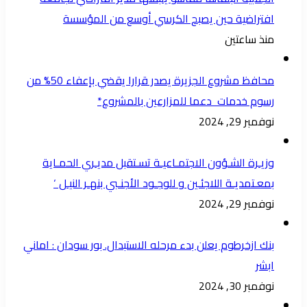
افتراضية حين يصبح الكرسي أوسع من المؤسسة
منذ ساعتين
محافظ مشروع الجزيرة يصدر قرارا يقضي بإعفاء 50% من
رسوم خدمات دعما للمزارعين بالمشروع*
نوفمبر 29, 2024
وزيـرة الشـؤون الاجتمـاعيـة تسـتقبل مديـري الحمـاية
بمعـتمديـة اللاجئـين و للوجـود الأجنـبي بنهـر النيـل ‘
نوفمبر 29, 2024
بنك ازخرطوم يعلن بدء مرحله الاستبدال. بور سودان : اماني
ابشر
نوفمبر 30, 2024