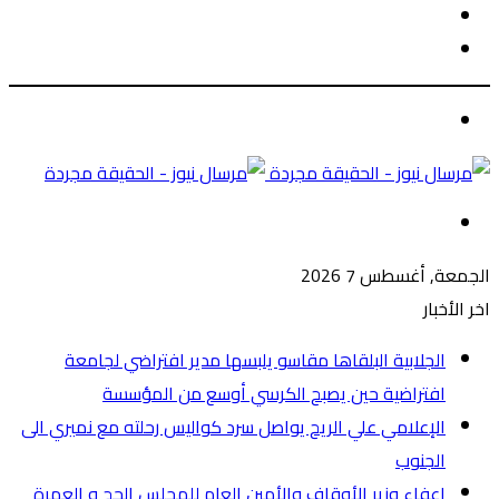
الوضع
بحث
المظلم
عن
الوضع
المظلم
القائمة
الجمعة, أغسطس 7 2026
اخر الأخبار
الجلابية البلقاها مقاسو يلبسها ​مدير افتراضي لجامعة
افتراضية حين يصبح الكرسي أوسع من المؤسسة
الإعلامي علي الريح يواصل سرد كواليس رحلته مع نميري الى
الجنوب
إعفاء وزير الأوقاف والأمين العام للمجلس الحج و العمرة