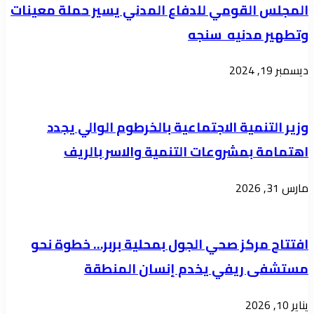
المجلس القومي للدفاع المدني يسير حملة معينات
لعدد
و
وتطهير مدنيه سنجه
من
الأجندة
قرى
الخفية
ديسمبر 19, 2024
المحلية
وزير التنمية الاجتماعية بالخرطوم الوالي يجدد
اهتمامة بمشروعات التنمية والاسر بالريف
مارس 31, 2026
افتتاح مركز صحي الجول بمحلية بربر… خطوة نحو
مستشفى ريفي يخدم إنسان المنطقة
يناير 10, 2026