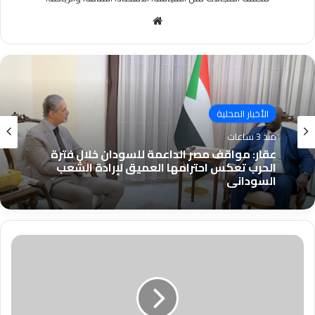
موقع
الويب
الأخبار المحلية
منذ 3 ساعات
عقار: مواقف مصر الداعمة للسودان خلال فترة
الحرب تعكس احترامها العميق لإرادة الشعب
السوداني
أوامر
قبض
في
مواجهة
عدد
من