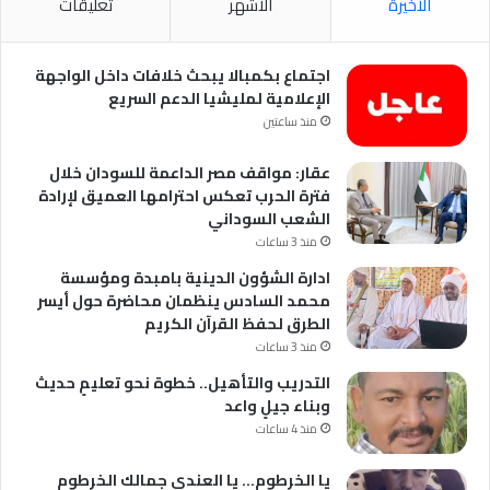
الأخيرة
الأشهر
تعليقات
اجتماع بكمبالا يبحث خلافات داخل الواجهة
الإعلامية لمليشيا الدعم السريع
منذ ساعتين
عقار: مواقف مصر الداعمة للسودان خلال
فترة الحرب تعكس احترامها العميق لإرادة
الشعب السوداني
منذ 3 ساعات
ادارة الشؤون الدينية بامبدة ومؤسسة
محمد السادس ينظمان محاضرة حول أيسر
الطرق لحفظ القرآن الكريم
منذ 3 ساعات
التدريب والتأهيل.. خطوة نحو تعليمٍ حديث
وبناء جيلٍ واعد
منذ 4 ساعات
يا الخرطوم… يا العندي جمالك الخرطوم