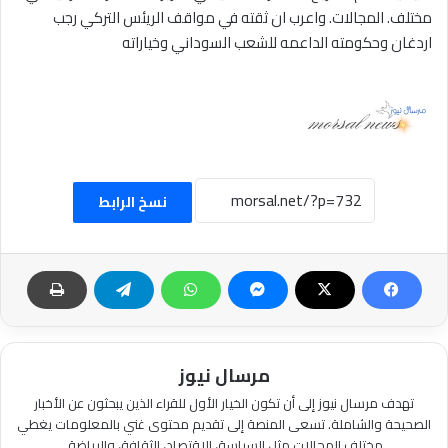
مختلف. المجالات. واعرب ان ثقته في مواقف الريئس التركي رجب
اردغان وحكومته الداعمه للشعب السوداني وخياراته
نسخ الرابط
مرسال نيوز
تهدف مرسال نيوز إلى أن تكون الخيار الأول للقراء الذين يبحثون عن الأخبار
الصحيحة والشاملة. تسعى المنصة إلى تقديم محتوى غني بالمعلومات يغطي
مختلف المجالات مثل السياسة، الاقتصاد، الثقافة، والرياضة.