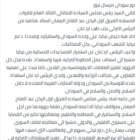
بور سودان مرسال نيوز
تلقي السيد ريئس مجلس السياده الانتقالي القائد العام للقوات
المسلحه الفريق اول الركن عبد الفتاح البرهان اتصالا. هاتفيا من
الريئس التركي رجب طيب اردغان
اكد فيه حريص تركيا. علي وحده السودان واستقراره. ومجددا. دعم
تركيا. للشعب السوداني. بكل الامكانيات.
واعرب الريئس. اردغان عن استمرار. المساعدات الانسانيه من تركيا
مشيرا الي استناف عمل الخطوط التركيه. قربيا واستعداد. بلاده لبذل كل
الجهود لتعزيز العلاقات الدبيلوماسيه بين البلدين. كما شدد علي اهميه
التعاون. في مجالات الزراعه والتعدين. وابدي الريئس اردغان استعداد
بلاده للتوسط بين السودان ودوله الامارات العربيه المتحده لا حلال
السلام. والامن. والسلام في السودان.
من جانبه اشاد ريئس مجلس السياده الفريق اول الركن عبد الفتاح
البرهان بمواقف تركيا الداعمه للسودان مثمنا جهودها من اجل
السلام. والاستقرار في المنطقه والاقليم. ومعالجتها لكثير من القضايا
علي مستوي الاقليمي والدولي مشيرا الي معالجته لملف السوري
ورحب برهان باي دور تركي يسهم في وقغالمرب التي تسببت فيها
مليشيا الدعم السريع. المتمرده. داعيا الي تعزيز الاستثمارات التركيه في