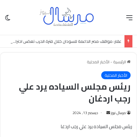
القائمة
الو
عقار: مواقف مصر الداعمة للسودان خلال فترة الحرب تعكس احترامها العميق لإرادة الشعب السوداني
الرئيسية
-
الأخبار المحلية
الأخبار المحلية
ريئس مجلس السياده يرد علي
رجب اردغان
أرسل
مرسال نيوز
ديسمبر 13, 2024
بريدا
ريئس مجلس السياده يرد علي رجب اردغا
إلكترونيا