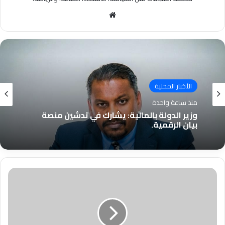
موقع
الويب
الأخبار المحلية
منذ ساعة واحدة
وزير الدولة بالمالية: يشارك في تدشين منصة
بيان الرقمية.
والي
الخرطوم
يقف
على
الإمداد
الدوائي