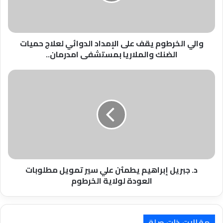
لعلاج
حميات
الضنك
والملاريا
والي الخرطوم يقف على الإمداد الدوائي لعلاج حميات
بمستشفى
الضنك والملاريا بمستشفى امدرمان..
امدرمان..
د.
جبريل
إبراهيم
يطمئن
علي
سير
تمويل
مطلوبات
العودة
لولاية
د. جبريل إبراهيم يطمئن علي سير تمويل مطلوبات
الخرطوم
العودة لولاية الخرطوم
مقالات ذات صلة