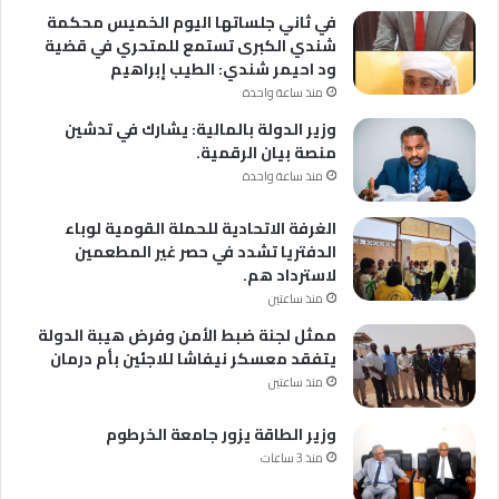
في ثاني جلساتها اليوم الخميس محكمة
شندي الكبرى تستمع للمتحري في قضية
ود احيمر شندي: الطيب إبراهيم
منذ ساعة واحدة
وزير الدولة بالمالية: يشارك في تدشين
منصة بيان الرقمية.
منذ ساعة واحدة
الغرفة الاتحادية للحملة القومية لوباء
الدفتريا تشدد في حصر غير المطعمين
لاسترداد هم.
منذ ساعتين
ممثل لجنة ضبط الأمن وفرض هيبة الدولة
يتفقد معسكر نيفاشا للاجئين بأم درمان
منذ ساعتين
وزير الطاقة يزور جامعة الخرطوم
منذ 3 ساعات