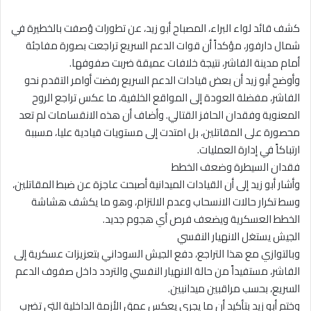
كشف قائد لواء البراء، المصباح أبو زيد، عن تطورات وُصفت بالخطيرة في
شمال دارفور، مؤكداً أن قوات الدعم السريع تراجعت بصورة مفاجئة
أمام مدينة الفاشر، نتيجة خلافات عميقة ضربت صفوفها.
وأوضح أبو زيد أن بعض قيادات الدعم السريع رفضت أوامر التقدم نحو
الفاشر، مفضلة العودة إلى المواقع الخلفية، ما عكس تراجع الروح
المعنوية وفقدان الحافز القتالي. وأضاف أن هذه الانقسامات لم تعد
محصورة على المقاتلين، بل امتدت إلى مستويات قيادية عليا، مسببة
ارتباكاً في إدارة العمليات.
فقدان السيطرة وضعف الخطط
وأشار أبو زيد إلى أن القيادات الميدانية أصبحت عاجزة عن ضبط المقاتلين،
وسط تكرار حالات الانسحاب وعدم الالتزام، وهو ما يكشف هشاشة
الخطط العسكرية ويضعف فرص أي هجوم جديد.
الجيش يستغل الانهيار النفسي
وبالتوازي مع هذا التراجع، دفع الجيش السوداني بتعزيزات عسكرية إلى
الفاشر، مستفيداً من حالة الانهيار النفسي والتردد داخل صفوف الدعم
السريع، بحسب مراقبين ميدانيين.
وختم أبو زيد بتأكيد أن ما يجري يعكس عمق الأزمة الداخلية التي تضرب