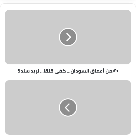
✍️
من
أعماق
السودان...
كفى
قلقا...
نريد
سندا!
✍️من أعماق السودان... كفى قلقا... نريد سندا!
حي
الختمية
بحري
يتزين
باليوم
العلاجي
المجاني