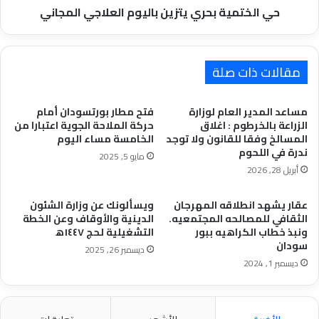
حي الختمية بحري يتزين باليوم العلاجي المجاني
مقالات ذات صلة
مساعد المدير العام لوزارة
فتح مطار بورتسودان أمام
الزراعة بالخرطوم : اغلاق
حركة الملاحة الجوية اعتبارا من
المسالخ وفقا للقانون ولا توجد
الخامسة مساء اليوم
ندرة في اللحوم
مايو 5, 2025
أبريل 28, 2026
عقار يشهد انطلاقه المهرجان
ويسألونك عن وزارة الشئون
الثقافي للمصالحه المجتمعيه.
الدينية والأوقاف وعن الخطة
ونبذ خطاب الكراهيه ببور
التشغيلية لحج ١٤٤٧ه‍
سودان
ديسمبر 26, 2025
ديسمبر 1, 2024