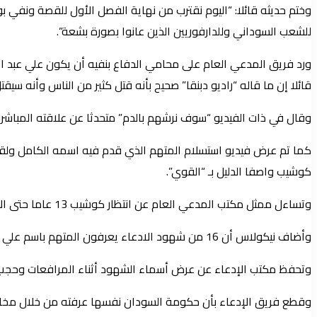
وختم حديثه قائلا: “اليوم نقترب من نهاية الفصل الأول للقصة ونفي
للشعب السوداني وللدارفوريين الذين عانوا بصورة بشعة”.
ورد فريق المدعي العام على محامي الدفاع بنفيه أن يكون علي عبد
قائلا إن ما قاله “راديو دبنقا” صحيح بأنه قتل كثير من الناس وأنه سيقتل
وقال في ذات الفيديو “سوف نرشهم بالدم” متحدثا عن علاقته المباشرة م
كما تم عرض فيديو استسلام المتهم الذي قدم فيه اسمه الكامل ولق
كوشيب واصفا الدليل بـ “القوي”.
وتساءل ممثل مكتب المدعي العام عن انتظار كوشيب 13 عاما حتى الإطاحة بحامية “البشير” واصفا حجة الدفاع بـ “السخيفة”!
وأضاف نيكولاس أن 16 من شهود الادعاء يعرفون المتهم باسم علي عبد الرحمن وكوشيب.
وتحفظ مكتب الإدعاء عن عرض أسماء الشهود أثناء المرافعات وحجب
وقطع فريق الإدعاء بأن حكومة السودان نفسها عرفته من خلال مخاطبتها للمحكمة في ديسمبر 2006 باسم كوشيب إلى جانب اسم علي عب