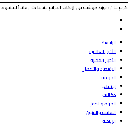
كريم خان : تورط كوشيب في إرتكاب الجرائم عندما كان قائداً للجنجويد
‫X
طباعة
ماسنجر
ماسنجر
فيسبوك
المقال
السابق
المقال
التالي
الرئيسية
الأخبار العالمية
الأخبار المحلية
الاقتصاد والأعمال
الجريمه
إجتماعي
مقالات
المراه والطفل
الثقافة والفنون
الرياضة