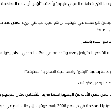
 بوعدنا الذي قطعناه للمجني عليهم” وأضاف: “أؤمن أن هذه المحاكمة 
 الرحمن هو نفسه علي كوشيب بل هو مجرد صيدلاني بريء بعرض عدد من
 المزيد!
ع البشير بافتخار.
به للشخص المتواصل معه وشدد محامي مكتب المدعي العام نيكولاس عل
 عرض بعض الأدلة عن الجمهور لحفظ سرية الأشخاص وكان يعرفهم بأ
د الرحمن مشيرا إلى أن هذا الأمر حدث قبل 13 عاما.