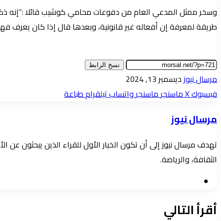
وسخر ممثل المدعي العام من دفوعات محامي كوشيب قائلا :”إنه ذكر أ
طريقة لمعرفة إن أفعاله غير قانونية، وبعدها قال إذا كان يعرف فه
نسخ الرابط
أرسل
مرسال نيوز
ديسمبر 13, 2024
بريدا
فيسبوك
‫X
ماسنجر
ماسنجر
واتساب
تيلقرام
طباعة
إلكترونيا
مرسال نيوز
تهدف مرسال نيوز إلى أن تكون الخيار الأول للقراء الذين يبحثون عن 
الثقافة، والرياضة.
موقع
الويب
أقرأ التالي