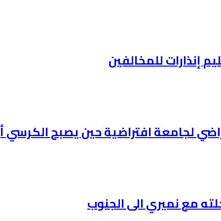
ليم إنذارات للمخالفين
افتراضي لجامعة افتراضية حين يصبح الكرس
لته مع نميري الى الجنوب