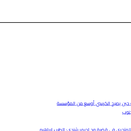
ضية حين يصبح الكرسي أوسع من المؤسسة
جنوب
متحري في قضية ود احيمر شندي: الطيب إبراهيم