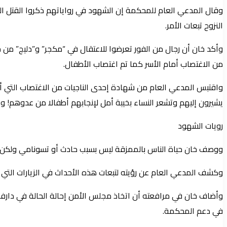
وقال المدعي العام للمحكمة إن الشهود في رواياتهم ذكروا القتل 
النزوح تبعات الأمر.
وأكد خان أن رجال من الفور تعرضوا للاعتقال في “مكجر” و”دليج” من خ
من الاغتصاب أمام الأسر كما تم اغتصاب الأطفال.
واقتبس المدعي العام من شهادة إحدى الناجيات من الاغتصاب التي أكد
يشيرون إليهم وتشعر النساء بخيبة أمل لإنجابهم أطفالا من عدوهم! و 
رويات الشهود
ووصف خان حياة الناس بالممزقة ليس بسبب حادث أو تسونامي ولكن عبر
وكشف المدعي العام عن رؤيته لتبعات هذه الأحداث في الزيارات التي 
وأضاف خان في مرافعته أن اتخاذ مجلس الأمن إحالة الحالة في دارفو
في دعم المحكمة.