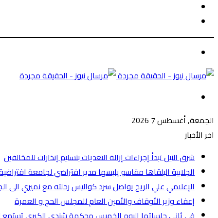
الوضع
بحث
المظلم
عن
الوضع
المظلم
القائمة
الجمعة, أغسطس 7 2026
اخر الأخبار
شرق النيل تبدأ إجراءات إزالة التعديات بتسليم إنذارات للمخالفين
الجلابية البلقاها مقاسو يلبسها ​مدير افتراضي لجامعة افترا
الإعلامي علي الريح يواصل سرد كواليس رحلته مع نميري الى ال
إعفاء وزير الأوقاف والأمين العام للمجلس الحج و العمرة
في ثاني جلساتها اليوم الخميس محكمة شندي الكبرى تستمع لل