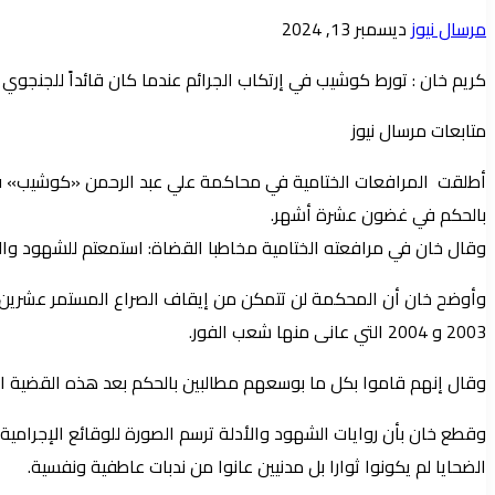
أرسل
مرسال نيوز
ديسمبر 13, 2024
بريدا
كريم خان : تورط كوشيب في إرتكاب الجرائم عندما كان قائداً للجنجوي
إلكترونيا
متابعات مرسال نيوز
أطلقت المرافعات الختامية في محاكمة علي عبد الرحمن «كوشيب» في 
بالحكم في غضون عشرة أشهر.
وقال خان في مرافعته الختامية مخاطبا القضاة: استمعتم للشهود والضحا
وأوضح خان أن المحكمة لن تتمكن من إيقاف الصراع المستمر عشرين عام
2003 و 2004 التي عانى منها شعب الفور.
وقال إنهم قاموا بكل ما بوسعهم مطالبين بالحكم بعد هذه القضية 
وقطع خان بأن روايات الشهود والأدلة ترسم الصورة للوقائع الإجرامية 
الضحايا لم يكونوا ثوارا بل مدنيين عانوا من ندبات عاطفية ونفسية.