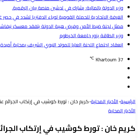
وزير الدولة بالمالية: يشارك في تدشين منصة بيان الرقمية.
الغرفة الاتحادية للحملة القومية لوباء الدفتريا تشدد في حصر 
ممثل لجنة ضبط الأمن وفرض هيبة الدولة يتفقد معسكر نيفاشا ل
وزير الطاقة يزور جامعة الخرطوم
انعقاد اجتماع اللجنة العليا للمولد النبوي الشريف بمحلية أمبدة
℃
Khartoum
37
تسجيل
مقال
الدخول
إضافة
عشوائي
عمود
الرئيسية
-
الأخبار المحلية
-
كريم خان : تورط كوشيب في إرتكاب الجرائم عند
جانبي
الأخبار المحلية
كريم خان : تورط كوشيب في إرتكاب الجرائم 