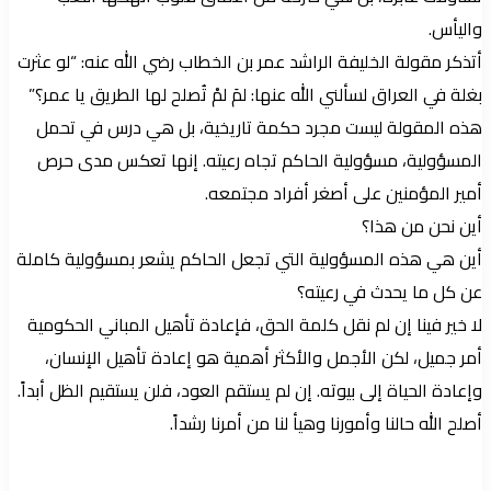
واليأس.
أتذكر مقولة الخليفة الراشد عمر بن الخطاب رضي الله عنه: “لو عثرت
بغلة في العراق لسألني الله عنها: لمَ لمْ تُصلح لها الطريق يا عمر؟”
هذه المقولة ليست مجرد حكمة تاريخية، بل هي درس في تحمل
المسؤولية، مسؤولية الحاكم تجاه رعيته. إنها تعكس مدى حرص
أمير المؤمنين على أصغر أفراد مجتمعه.
أين نحن من هذا؟
أين هي هذه المسؤولية التي تجعل الحاكم يشعر بمسؤولية كاملة
عن كل ما يحدث في رعيته؟
لا خير فينا إن لم نقل كلمة الحق، فإعادة تأهيل المباني الحكومية
أمر جميل، لكن الأجمل والأكثر أهمية هو إعادة تأهيل الإنسان،
وإعادة الحياة إلى بيوته. إن لم يستقم العود، فلن يستقيم الظل أبداً.
أصلح الله حالنا وأمورنا وهيأ لنا من أمرنا رشداً.