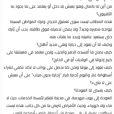
من أين له بالمال وهو يعيش بلا دخل أو يعتمد على ما يجود به
الأقربون؟
هذه المطالب ليست سوى تعميق للجراح. وترك المواطن البسيط
ليواجه مصيره وحيداً. ولا يمكن تحميله فوق طاقته. يجب أن يُترك
حتى يستعيد عافيته ويجد ما يقتات منه.
وكيف لنا أن نعود إلى ديارنا وهي مجرد أطلال؟
كيف نصلح ما أفسده الدهر والحرب، ونحن نعتمد في معيشتنا على
كرم إخوتنا في الولايات أو في الخارج؟
كيف نعود إلى بيوتنا ونحن كنا نحصل على رواتب لا تكاد تكفي لشراء
أسطوانة غاز، واليوم يُجبرنا قرار “إجازة بدون مرتب” على أن نعيش
على لا شيء؟
كيف يتسنى لنا العودة؟
العودة إلى بيوت مهدمة، في مدينة تفتقر لأبسط الخدمات، حيث لا
ماء ولا كهرباء، وحيث الأمراض تتربص بنا من كل جانب. هذه ليست
تساؤلات عابرة، بل هي صرخة من أعماق قلوب أنهكها التعب