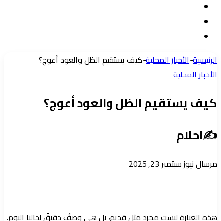
تسجيل
مقال
الدخول
إضافة
عشوائي
عمود
الرئيسية
-
الأخبار المحلية
-
كيف يستقيم الظل والعود أعوج؟
جانبي
الأخبار المحلية
كيف يستقيم الظل والعود أعوج؟
✍️احلام
أرسل
مرسال نيوز
سبتمبر 23, 2025
بريدا
إلكترونيا
هذه العبارة ليست مجرد مثل قديم، بل هي وصفٌ دقيقٌ لحالنا اليوم.