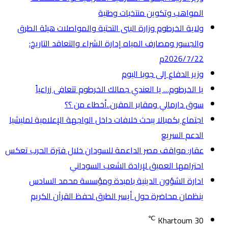
المواهب وتكوين منتخبات وطنية
ولاية الخرطوم وزارة البنى التحتية والمواصلات هيئة الطرق
والجسور ومصارف المياه إدارة الشراء والتعاقد التاريخ:
2026/7/22م
وزير الدفاع إلى جوبا اليوم
يا الخرطوم… يا العندي جمالك الخرطوم تتعافى زراعياً
سوق دارمالي ومقابر المقرن..أخطاء من ؟؟
اجتماع بكمبالا يبحث خلافات داخل الواجهة الإعلامية لمليشيا
الدعم السريع
عقار: مواقف مصر الداعمة للسودان خلال فترة الحرب تعكس
احترامها العميق لإرادة الشعب السوداني
ادارة الشؤون الدينية بامبدة ومؤسسة محمد السادس
ينظمان محاضرة حول أيسر الطرق لحفظ القرآن الكريم
℃
Khartoum
30