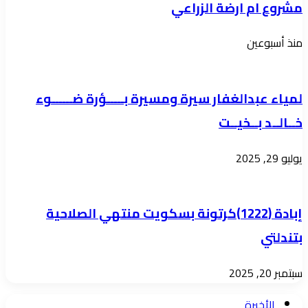
مشروع ام ارضة الزراعي
منذ أسبوعين
لمياء عبدالغفار سيرة ومسيرة بـــــؤرة ضــــــوء
خــالــد بــخيــت
يوليو 29, 2025
إبادة (1222)كرتونة بسكويت منتهي الصلاحية
بتندلتي
سبتمبر 20, 2025
الأخيرة