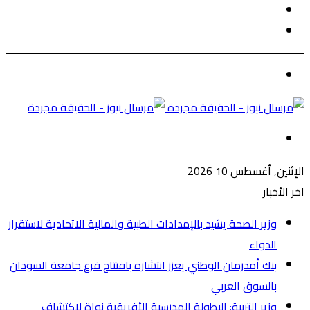
الوضع
بحث
المظلم
عن
الوضع
المظلم
القائمة
الإثنين, أغسطس 10 2026
اخر الأخبار
وزير الصحة يشيد بالإمدادات الطبية والمالية الاتحادية لاستقرار
الدواء
بنك أمدرمان الوطني يعزز انتشاره بافتتاح فرع جامعة السودان
بالسوق العربي
وزير التربية: البطولة المدرسية الأفريقية نواة لاكتشاف