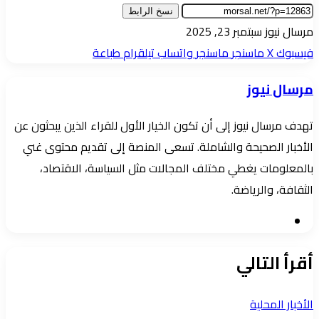
نسخ الرابط
أرسل
مرسال نيوز
سبتمبر 23, 2025
بريدا
فيسبوك
‫X
ماسنجر
ماسنجر
واتساب
تيلقرام
طباعة
إلكترونيا
مرسال نيوز
تهدف مرسال نيوز إلى أن تكون الخيار الأول للقراء الذين يبحثون عن
الأخبار الصحيحة والشاملة. تسعى المنصة إلى تقديم محتوى غني
بالمعلومات يغطي مختلف المجالات مثل السياسة، الاقتصاد،
الثقافة، والرياضة.
موقع
الويب
أقرأ التالي
الأخبار المحلية