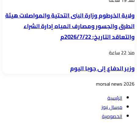
نواة
العربي
الخرطوم
لاكتشاف
ولاية الخرطوم وزارة البنى التحتية والمواصلات هيئة
وزارة
المواهب
الطرق والجسور ومصارف المياه إدارة الشراء
البنى
وتكوين
والتعاقد التاريخ: 2026/7/22م
التحتية
منتخبات
والمواصلات
وطنية
وزير
منذ 22 ساعة
هيئة
الدفاع
الطرق
وزير الدفاع إلى جوبا اليوم
إلى
والجسور
جوبا
ومصارف
morsal news 2026
اليوم
المياه
الرئيسية
إدارة
مرسال نيوز
الشراء
الخصوصية
والتعاقد
التاريخ:
زر