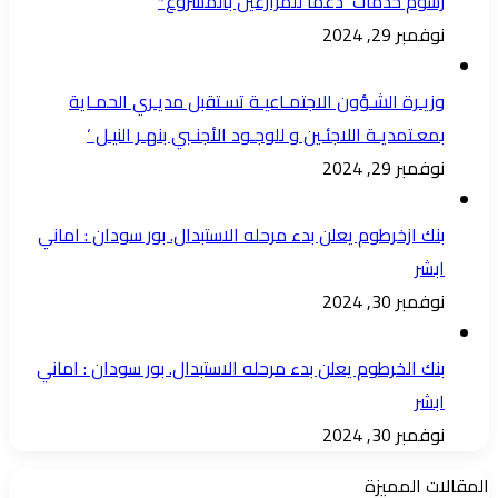
رسوم خدمات دعما للمزارعين بالمشروع*
نوفمبر 29, 2024
وزيـرة الشـؤون الاجتمـاعيـة تسـتقبل مديـري الحمـاية
بمعـتمديـة اللاجئـين و للوجـود الأجنـبي بنهـر النيـل ‘
نوفمبر 29, 2024
بنك ازخرطوم يعلن بدء مرحله الاستبدال. بور سودان : اماني
ابشر
نوفمبر 30, 2024
بنك الخرطوم يعلن بدء مرحله الاستبدال. بور سودان : اماني
ابشر
نوفمبر 30, 2024
المقالات المميزة