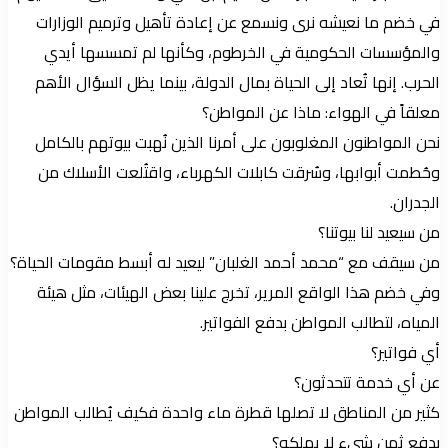
في خضم ما نعيشه نرى ونسمع عن إعادة تأهيل وترميم الوزارات
والمؤسسات الحكومية في الخرطوم، وكأنها لم تمسسها أيدي
الحرب. إنها تُعاد إلى الحياة بمال الدولة، بينما يظل السؤال الأهم
معلقاً في الهواء: ماذا عن المواطن؟
نحن المواطنون المغلوبون على أمرنا الذين نُهبت بيوتهم بالكامل
وحُطمت أبوابها، وسُرقت كابلات الكهرباء، واقتُلعت الأسلاك من
الجدران.
من سيعيد لنا بيوتنا؟
من سيقف مع “محمد أحمد الغلبان” ليعيد له أبسط مقومات الحياة؟
وفي خضم هذا الواقع المرير، تخرج علينا بعض الهيئات، مثل هيئة
المياه، لتطالب المواطن بدفع الفواتير.
أي فواتير؟
عن أي خدمة تتحدثون؟
كثير من المناطق لا تصلها قطرة ماء واحدة فكيف يُطالب المواطن
بدفع ثمن شيء لا يملكه؟