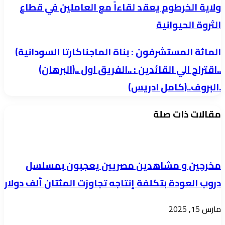
العام
ولاية الخرطوم يعقد لقاءاً مع العاملين في قطاع
لوزارة
الثروة الحيوانية
الزراعة
والثروة
المائة
المائة المستشرفون : بناة الماجناكارتا السودانية)
الحيوانية
المستشرفون
..اقتراح الي القائدين : ..الفريق اول ..(البرهان)
والري
:
.البروف..(كامل ادريس)
ولاية
بناة
الخرطوم
الماجناكارتا
مقالات ذات صلة
يعقد
السودانية)
لقاءاً
..اقتراح
مع
الي
مخرجين و مشاهدين مصريين يعجبون بمسلسل
العاملين
القائدين
دروب العودة بتكلفة إنتاجه تجاوزت المئتان ألف دولار
في
:
قطاع
..الفريق
مارس 15, 2025
الثروة
اول