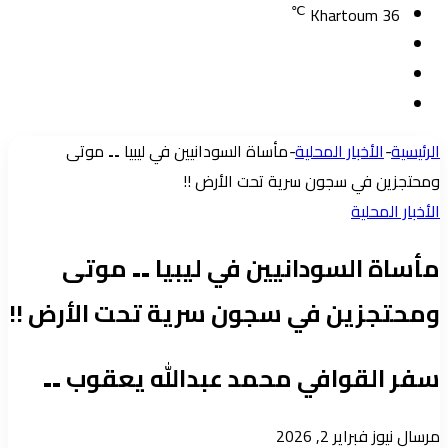
℃
Khartoum
36
تسجيل
مقال
الدخول
إضافة
عشوائي
عمود
الرئيسية
-
الأخبار المحلية
-
مأساة السودانيين في ليبيا ۔۔ موتى
جانبي
ومحتجزين في سجون سرية تحت الأرض !!
الأخبار المحلية
مأساة السودانيين في ليبيا ۔۔ موتى
ومحتجزين في سجون سرية تحت الأرض !!
سفر القوافي محمد عبدالله يعقوب ۔۔
أرسل
مرسال نيوز
فبراير 2, 2026