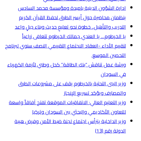
ادارة الشؤون الدينية بامبدة ومؤسسة محمد السادس
ينظمان محاضرة حول أيسر الطرق لحفظ القرآن الكريم
التدريب والتأهيل.. خطوة نحو تعليمٍ حديث وبناء جيلٍ واعد
يا الخرطوم… يا العندي جمالك الخرطوم تتعافى زراعياً
لتقييم الأداء -انعقاد الاجتماع التقييمي النصف سنوي لبرنامج
التحصين الموسع.
ورشة عمل تناقش “بنك الطاقة” كحل وطني لأزمة الكهرباء
في السودان
وزير البنى التحتية بالخرطوم يقف على مشروعات الطرق
والمصارف ويؤكد تسريع الإنجاز
وزير التعليم العالي: الاتفاقيات الموقعة تفتح آفاقاً واسعة
للتعاون الأكاديمي والبحثي بين السودان وتركيا
وزير الداخلية يترأس اجتماع لجنة ضبط الأمن وفرض هيبة
الدولة رقم (13)