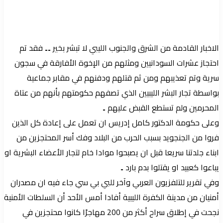
بريدا
إلكترونيا
الاخبار القادمة من الشرق والجنوب الليبي لا تبشر بخير ۔۔ فقد تم
احتجاز عشرات السودانيين ومثلهم من الإخوة الأفارقة في سجون
سرية وتم تعذيبهم ومن ثم قتلهم ودفنهم في مقابر جماعية
بواسطة تجار البشر الليبيين الذي تصفهم حكومتهم بأنهم من عتاة
المحرمين ولم تستطع القبض عليهم ۔
وعلى حكومة الدكتور كامل إدريس ان تعمل على إعادة كل الذين
فروا من الجنجويد بسبب الحرب من البلاد وفك أسر المحتجزين من
ابناء جلدتنا سريعا قبل ان يصبحوا موادا خام لتجار الأعضاء البشرية او
يباعوا كعبيد او يقتلوا بدم بارد ۔
وفي تقرير للتلفزيون العربي وآخر للبي بي سي جاء فيه ان مصدران
أمنيان من مدينة الكفرة الليبية أفادا أمس الأحد أن السلطات الأمنية
نجحت في إطلاق سراح أكثر من 200 مهاجرًا كانوا محتجزين في