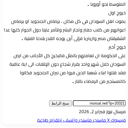
المتوسط نحو أوروبا ۔
خروج اول
يموت اهل السودان في كل مكان ، برصاص الجنجويد او برصاص
اعوانهم من كلاب حفتر وتجار البشر وتتآمر علينا دول الجوار كلها عدا
الشقيقتان مصر واريتريا فإلى أين يوجه القدر بلادنا الفتية ۔
خروج أخير
على الحكومة ان تعاملهم بالمثل فاليخرج كل الأجانب من ارض
السودان خلال شهر واحد بقرار شجاع دون الإلتفات الى اية عاقبة
فقد قتلوا ابناء شعبنا الذين فروا من نيران الجنجويد فكانوا
كالمستجير من الرمضاء بالنار ۔
نسخ الرابط
أرسل
مرسال نيوز
فبراير 2, 2026
بريدا
فيسبوك
‫X
ماسنجر
ماسنجر
واتساب
تيلقرام
طباعة