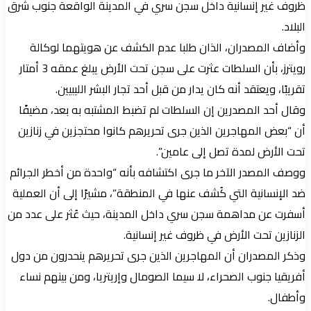
ظروف غير إنسانية داخل سجن سري في المدينة الواقعة جنوب شرق
البلاد.
وأضاف المصدران، الذان طلبا عدم الكشف عن هويتهما لوكالة
رويترز، بأن السلطات عثرت على سجن تحت الأرض يبلغ عمقه 3 أمتار
تقريبًا، ويعتقد أنه كان يدار من قبل أحد تجار البشر الليبيين.
وقال أحد المصدرين إن السلطات لم تضبط المشتبه به بعد، مضيفًا
أن “بعض المهاجرين الذين جرى تحريرهم كانوا محتجزين في زنازين
تحت الأرض لمدة تصل إلى عامين”.
ووصف المصدر الآخر ما جرى اكتشافه بأنه “واحدة من أخطر الجرائم
ضد الإنسانية التي كُشف عنها في المنطقة”، مشيرًا إلى أن العملية
أسفرت عن مداهمة سجن سري داخل المدينة، حيث عُثر على عدد من
الزنازين تحت الأرض في ظروف غير إنسانية.
وذكر المصدران أن المهاجرين الذين جرى تحريرهم ينحدرون من دول
أفريقيا جنوب الصحراء، لا سيما الصومال وإريتريا، ومن بينهم نساء
وأطفال.