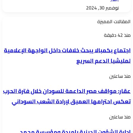
نوفمبر 30, 2024
المقالات المميزة
اجتماع
منذ 42 دقيقة
بكمبالا
اجتماع بكمبالا يبحث خلافات داخل الواجهة الإعلامية
يبحث
لمليشيا الدعم السريع
خلافات
داخل
عقار:
منذ ساعتين
الواجهة
مواقف
الإعلامية
عقار: مواقف مصر الداعمة للسودان خلال فترة الحرب
مصر
لمليشيا
تعكس احترامها العميق لإرادة الشعب السوداني
الداعمة
الدعم
للسودان
السريع
ادارة
منذ ساعتين
خلال
الشؤون
فترة
ادارة الشؤون الدينية بامبدة ومؤسسة محمد