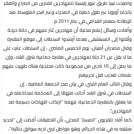
واصبحت ليبيا طريق عبور رئيسية للمهاجرين الفارين من الصراع والفقر
باتجاه أوروبا عبر طرق خطرة في الصحراء وعبر البحر المتوسط، منذ
الإطاحة بمعمر القذافي في عام 2011 م .
وأفادت وسائل إعلام محلية أن مهاجرين عُثر عليهم في حالة حرجة
ونُقلوا إلى المستشفى بعدما أرشدوا السلطات إلى موقع المقبرة
وقال مصدران أمنيان، يوم الخميس الماضي ، إن السلطات عثرت على
ما لا يقل عن 21 جثة لمهاجرين في مقبرة جماعية شرق البلاد، وإن
ما يصل إلى 10 ناجين من مجموعة كانت محتجزة هناك ظهرت عليهم
علامات تعذيب قبل تحريرهم.
وقال النائب العام الليبي، في بيان صدر الجمعة الماضية ، إن
السلطات في شرق البلاد أحالت متهمًا إلى المحكمة لمحاكمته في
ما يتعلق بالمقبرة الجماعية، بتهمة “ارتكاب انتهاكات جسيمة ضد
المهاجرين”.
كما أفاد تلفزيون “المسار” المحلي، بأن التحقيقات أفضت إلى “تحديد
مشتبه به في هذه الجرائم، وهو مواطن ليبي لديه سوابق جنائية”،