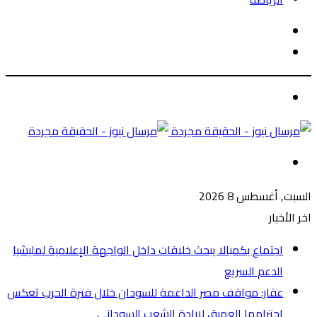
الوضع
بحث
المظلم
عن
الوضع
المظلم
القائمة
السبت, أغسطس 8 2026
اخر الأخبار
اجتماع بكمبالا يبحث خلافات داخل الواجهة الإعلامية لمليشيا
الدعم السريع
عقار: مواقف مصر الداعمة للسودان خلال فترة الحرب تعكس
احترامها العميق لإرادة الشعب السوداني