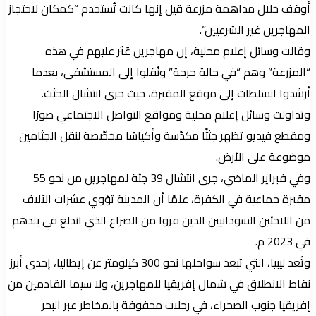
أوقف خلال مداهمة مزرعة قيل إنها كانت تُستخدم “كمكان لاحتجاز
المهاجرين غير الشرعيين”.
وقالت وسائل إعلام محلية، إن مهاجرين عُثر عليهم في هذه
“المزرعة” وهم “في حالة حرجة” ونُقلوا إلى المستشفى، بعدما
أرشدوا السلطات إلى موقع المقبرة، حيث جرى انتشال الجثث.
وتداولت وسائل إعلام محلية ومواقع التواصل الاجتماعي صورًا
ومقطع فيديو تظهر جثثًا مكدّسة وأكياسًا مخصّصة لنقل الجثامين
موضوعة على الأرض.
وفي فبراير الماضي، جرى انتشال 39 جثة لمهاجرين من نحو 55
مقبرة جماعية في الكفرة، علمًا أن المدينة تؤوي عشرات الآلاف
من اللاجئين السودانيين الذين فروا من الصراع الذي اندلع في بلدهم
في 2023 م.
وتُعد ليبيا، التي تبعد سواحلها نحو 300 كيلومتر عن إيطاليا، إحدى أبرز
نقاط الانطلاق في شمال إفريقيا للمهاجرين، ولا سيما القادمين من
إفريقيا جنوب الصحراء، في رحلات محفوفة بالمخاطر عبر البحر