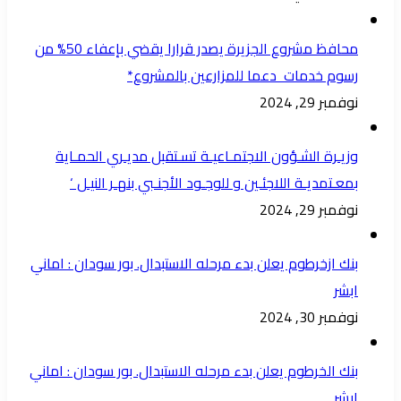
محافظ مشروع الجزيرة يصدر قرارا يقضي بإعفاء 50% من
رسوم خدمات دعما للمزارعين بالمشروع*
نوفمبر 29, 2024
وزيـرة الشـؤون الاجتمـاعيـة تسـتقبل مديـري الحمـاية
بمعـتمديـة اللاجئـين و للوجـود الأجنـبي بنهـر النيـل ‘
نوفمبر 29, 2024
بنك ازخرطوم يعلن بدء مرحله الاستبدال. بور سودان : اماني
ابشر
نوفمبر 30, 2024
بنك الخرطوم يعلن بدء مرحله الاستبدال. بور سودان : اماني
ابشر