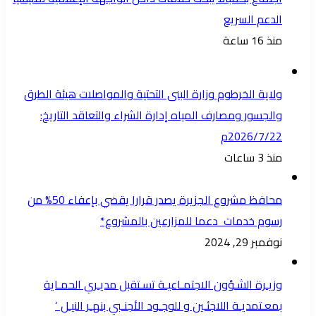
الدعم السريع
منذ 16 ساعة
ولاية الخرطوم وزارة البنى التحتية والمواصلات هيئة الطرق
والجسور ومصارف المياه إدارة الشراء والتعاقد التاريخ:
2026/7/22م
منذ 3 ساعات
محافظ مشروع الجزيرة يصدر قرارا يقضي بإعفاء 50% من
رسوم خدمات دعما للمزارعين بالمشروع*
نوفمبر 29, 2024
وزيـرة الشـؤون الاجتمـاعيـة تسـتقبل مديـري الحمـاية
بمعـتمديـة اللاجئـين و للوجـود الأجنـبي بنهـر النيـل ‘