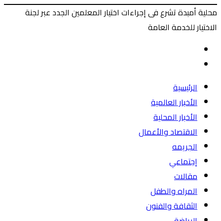
محلية أمبدة تشرع فى إجراءات اختيار المعلمين الجدد عبر لجنة
الاختيار للخدمة العامة
‫X
طباعة
ماسنجر
ماسنجر
فيسبوك
المقال
السابق
المقال
التالي
الرئيسية
الأخبار العالمية
الأخبار المحلية
الاقتصاد والأعمال
الجريمه
إجتماعي
مقالات
المراه والطفل
الثقافة والفنون
الرياضة