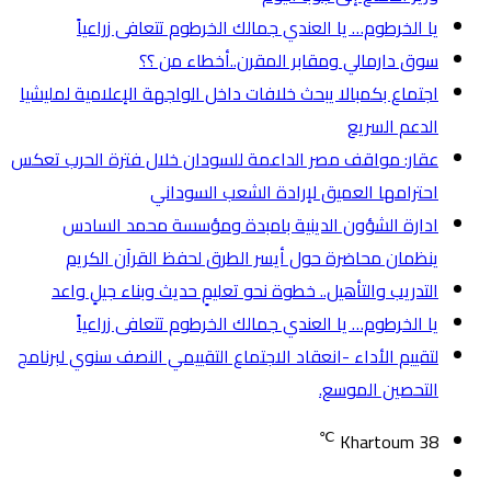
يا الخرطوم… يا العندي جمالك الخرطوم تتعافى زراعياً
سوق دارمالي ومقابر المقرن..أخطاء من ؟؟
اجتماع بكمبالا يبحث خلافات داخل الواجهة الإعلامية لمليشيا
الدعم السريع
عقار: مواقف مصر الداعمة للسودان خلال فترة الحرب تعكس
احترامها العميق لإرادة الشعب السوداني
ادارة الشؤون الدينية بامبدة ومؤسسة محمد السادس
ينظمان محاضرة حول أيسر الطرق لحفظ القرآن الكريم
التدريب والتأهيل.. خطوة نحو تعليمٍ حديث وبناء جيلٍ واعد
يا الخرطوم… يا العندي جمالك الخرطوم تتعافى زراعياً
لتقييم الأداء -انعقاد الاجتماع التقييمي النصف سنوي لبرنامج
التحصين الموسع.
℃
Khartoum
38
تسجيل