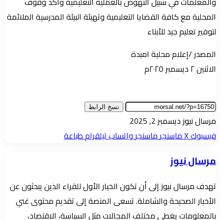
والمعلمات في سبيل النهوض بالعملية التعليمية وأكد وقوف
المحلية مع كافة القضايا التعليمية وتهيئة البيئة المدرسية الملائمة
لتوفير تعليم جيد للأبناء
المصدر /إعلام محلية امبدة
الاثنين ٢ ديسمبر ٢٠٢٥م
نسخ الرابط
أرسل
مرسال نيوز
ديسمبر 2, 2025
بريدا
فيسبوك
‫X
ماسنجر
ماسنجر
واتساب
تيلقرام
طباعة
إلكترونيا
مرسال نيوز
تهدف مرسال نيوز إلى أن تكون الخيار الأول للقراء الذين يبحثون عن
الأخبار الصحيحة والشاملة. تسعى المنصة إلى تقديم محتوى غني
بالمعلومات يغطي مختلف المجالات مثل السياسة، الاقتصاد،