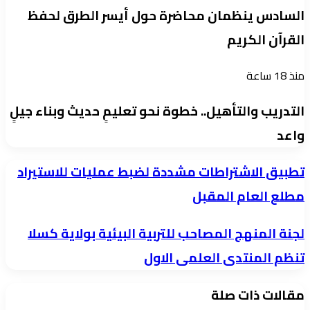
السادس ينظمان محاضرة حول أيسر الطرق لحفظ
القرآن الكريم
منذ 18 ساعة
التدريب والتأهيل.. خطوة نحو تعليمٍ حديث وبناء جيلٍ
واعد
تطبيق
تطبيق الاشتراطات مشددة لضبط عمليات للاستيراد
الاشتراطات
مطلع العام المقبل
مشددة
لجنة
لجنة المنهج المصاحب للتربية البيئية بولاية كسلا
لضبط
المنهج
عمليات
تنظم المنتدى العلمى الاول
المصاحب
للاستيراد
مقالات ذات صلة
للتربية
مطلع