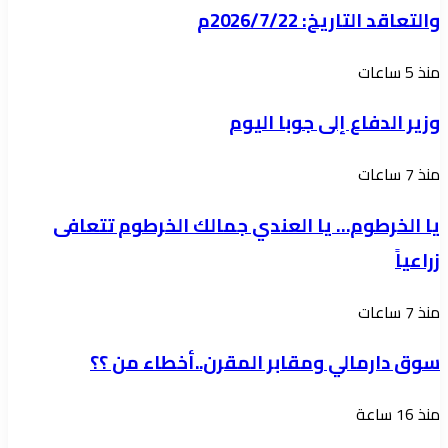
والتعاقد التاريخ: 2026/7/22م
التحتية
والمواصلات
وزير
منذ 5 ساعات
هيئة
الدفاع
الطرق
وزير الدفاع إلى جوبا اليوم
إلى
والجسور
جوبا
ومصارف
يا
منذ 7 ساعات
اليوم
المياه
الخرطوم…
يا الخرطوم… يا العندي جمالك الخرطوم تتعافى
إدارة
يا
زراعياً
الشراء
العندي
والتعاقد
جمالك
سوق
منذ 7 ساعات
التاريخ:
الخرطوم
دارمالي
2026/7/22م
تتعافى
سوق دارمالي ومقابر المقرن..أخطاء من ؟؟
ومقابر
زراعياً
المقرن..أخطاء
اجتماع
منذ 16 ساعة
من
بكمبالا