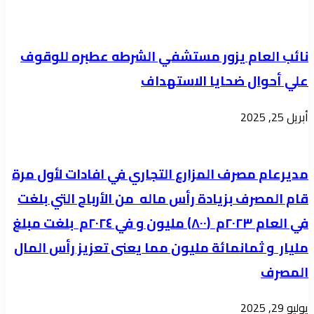
البيئية
العام
بولاية
المقبل
كسلا
نائب العام يزور مستشفي الشرطه عطبره للوقوف
تنظم
علي أحوال ضحايا الاستهداف
المنتدى
العلمى
أبريل 25, 2025
الاول
مديرعام مصرف المزارع التجاري في افادات لأول مرة
قام المصرف بزيادة رأس ماله من الأرباح التي بلغت
في العام ٢٠٢٣م (٨٠٠) مليون و في ٢٠٢٤م بلغت مبلغ
مليار و ثمانمائة مليون مما يعنى تعزيز رأس المال
المصرف
يوليو 29, 2025