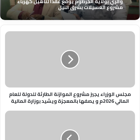
والري بولاية الخرطوم يوقع عقداً لتأهيل كهرباء
مشروع العسيلات بشرق النيل
مجلس
الوزراء
يجيز
مشروع
الموازنة
الطارئة
للدولة
للعام
المالي
2026م
مجلس الوزراء يجيز مشروع الموازنة الطارئة للدولة للعام
و
المالي 2026م و يصفها بالمعجزة ويشيد بوزارة المالية
يصفها
بالمعجزة
إنعاش
ويشيد
المراكز
بوزارة
الصحية
المالية
في
أبوجبيهة: