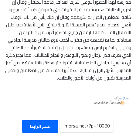
مدارسه لهذا الحضور النوعي شارحا أهداف إقامة الاحتفال وقال إن
تكريم الطالبات هو بمثابة حافز للاخريات حتى يتفوقن كما أشاد بجهود
كافة المعلمين الذين تم تكريمهم وقال إن ذلك يأتي من باب الوفاء
لأهل العطاء.. مدير تعليم المرحلة الثانوية بشرق النيل الأستاذ حيدر خلال
الاحتفال القى كلمة انابة عن جميع الحضور أعرب من خلالها عن
سعادته بما تم تقديمه من فقرات أكدت نبوغ طالبان مدرسة الفادني
وقال إن التكريم ليس بمستغرب عن رجل بإقامة الدكتور أحمد الصافي
الذي يعرف قدر الرجال وتمنى التوفيق والنجاح للطالبات.. مما يجدر ذكره
أن مدارس الفادني الخاصة الابتدائية والمتوسطة والثانوية تعد من أميز
المدارس بشرق النيل باعتبارها تضم أبرز الكفاءات من المعلمين وتحظى
المدرسة بقبول من أولياء الأمور والطلاب.
نسخ الرابط