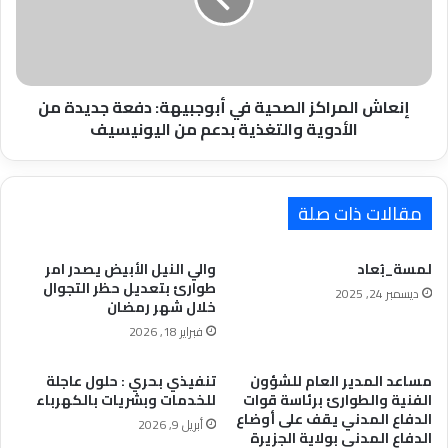
دفعة
جديدة
من
الأدوية
والتغذية
إنعاش المراكز الصحية في أبوجبيهة: دفعة جديدة من
بدعم
الأدوية والتغذية بدعم من اليونيسيف
من
اليونيسيف
مقالات ذات صلة
لمسة_بُعاد
والي النيل الأبيض يصدر امر
طوارئ بتعديل حظر التجوال
ديسمبر 24, 2025
خلال شهر رمضان
فبراير 18, 2026
مساعد المدير العام للشؤون
تنفيذي بحري : حلول عاجلة
الفنية والطوارئ برئاسة قوات
للخدمات وبشريات بالكهرباء
الدفاع المدني يقف على أوضاع
أبريل 9, 2026
الدفاع المدني بولاية الجزيرة