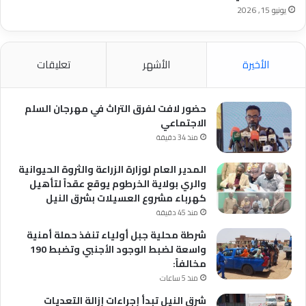
يونيو 15, 2026
الأخيرة
الأشهر
تعليقات
حضور لافت لفرق التراث في مهرجان السلم
الاجتماعي
منذ 34 دقيقة
المدير العام لوزارة الزراعة والثروة الحيوانية
والري بولاية الخرطوم يوقع عقداً لتأهيل
كهرباء مشروع العسيلات بشرق النيل
منذ 45 دقيقة
شرطة محلية جبل أولياء تنفذ حملة أمنية
واسعة لضبط الوجود الأجنبي وتضبط 190
مخالفاً:
منذ 5 ساعات
شرق النيل تبدأ إجراءات إزالة التعديات