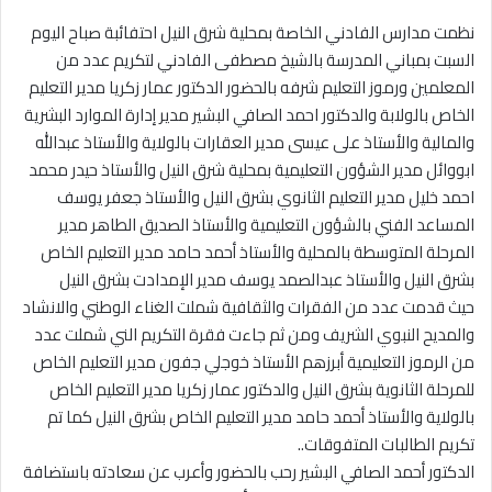
إلكترونيا
نظمت مدارس الفادني الخاصة بمحلية شرق النيل احتفائبة صباح اليوم
السبت بمباني المدرسة بالشيخ مصطفى الفادني لتكريم عدد من
المعلمين ورموز التعليم شرفه بالحضور الدكتور عمار زكريا مدير التعليم
الخاص بالولابة والدكتور احمد الصافي البشير مدير إدارة الموارد البشرية
والمالية والأستاذ على عيسى مدير العقارات بالولاية والأستاذ عبدالله
ابووائل مدير الشؤون التعليمية بمحلية شرق النيل والأستاذ حيدر محمد
احمد خليل مدير التعليم الثانوي بشرق النيل والأستاذ جعفر يوسف
المساعد الفني بالشؤون التعليمية والأستاذ الصديق الطاهر مدير
المرحلة المتوسطة بالمحلية والأستاذ أحمد حامد مدير التعليم الخاص
بشرق النيل والأستاذ عبدالصمد يوسف مدير الإمدادت بشرق النيل
حيث قدمت عدد من الفقرات والثقافية شملت الغناء الوطني والانشاد
والمديح النبوي الشريف ومن ثم جاءت فقرة التكريم الني شملت عدد
من الرموز التعليمية أبرزهم الأستاذ خوجلي جفون مدير التعليم الخاص
للمرحلة الثانوية بشرق النيل والدكتور عمار زكريا مدير التعليم الخاص
بالولاية والأستاذ أحمد حامد مدير التعليم الخاص بشرق النيل كما تم
تكريم الطالبات المتفوقات..
الدكتور أحمد الصافي البشير رحب بالحضور وأعرب عن سعادته باستضافة