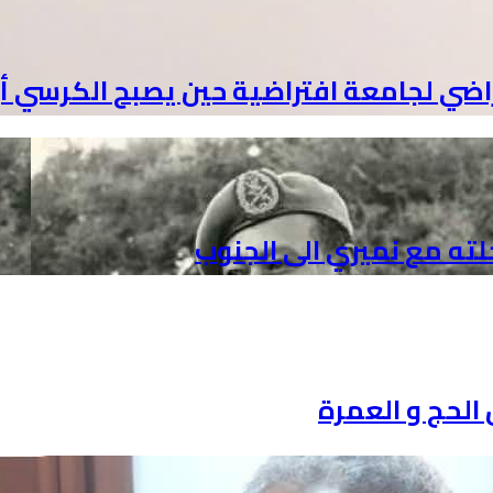
افتراضي لجامعة افتراضية حين يصبح الكرس
لته مع نميري الى الجنوب
 الحج و العمرة