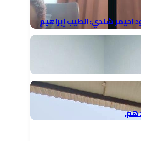
احيمر شندي: الطيب إبراهيم
 هم.