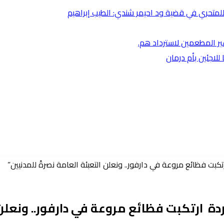
متحري في قضية ود احيمر شندي: الطيب إبراهيم
غير المطعمين لاسترداد هم.
لاجئين بأم درمان
كبت فظائع مروعة في دارفور.. ونعلن التعبئة العامة نصرةً للمدنيين”
ة ارتكبت فظائع مروعة في دارفور.. ونعلن ا