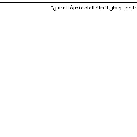
فور.. ونعلن التعبئة العامة نصرةً للمدنيين”