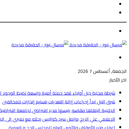
الوضع
بحث
المظلم
عن
الوضع
المظلم
القائمة
الجمعة, أغسطس 7 2026
اخر الأخبار
شرطة محلية جبل أولياء تنفذ حملة أمنية واسعة لضبط الوجود الأجنبي وتض
شرق النيل تبدأ إجراءات إزالة التعديات بتسليم إنذارات للمخالفين
الجلابية البلقاها مقاسو يلبسها ​مدير افتراضي لجامعة افترا
الإعلامي علي الريح يواصل سرد كواليس رحلته مع نميري الى ال
إعفاء وزير الأوقاف والأمين العام للمجلس الحج و العمرة