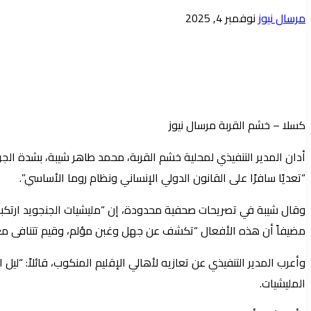
أرسل
مرسال نيوز
نوفمبر 4, 2025
بريدا
إلكترونيا
كسلا – خشم القربة مرسال نيوز
أدان المدير التنفيذي لمحلية خشم القربة، محمد طاهر شيبة، بشدة الجرائ
“تعديًا سافرًا على القانون الدولي الإنساني ونظام روما الأساسي”.
وقال شيبة في تصريحات صحفية محدودة، إن “مليشيات الجنجويد ارتكب
مضيفاً أن هذه الأفعال “تكشف عن جهل وغبن مؤلم، وقيم تتنافى مع
وأعرب المدير التنفيذي عن تعازيه لأهالي الإقليم المنكوب، قائلاً: “ل
المليشيات.