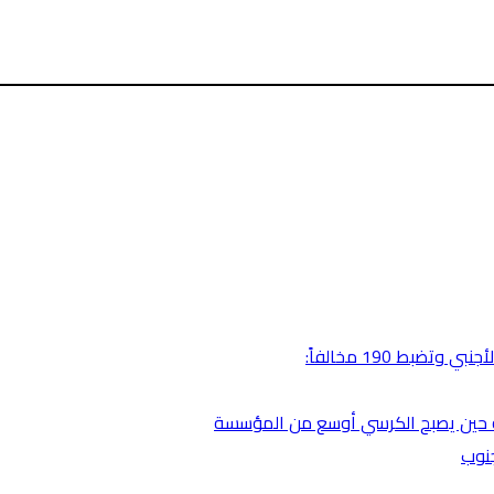
بط 190 مخالفاً:
ضية حين يصبح الكرسي أوسع من المؤسسة
جنوب