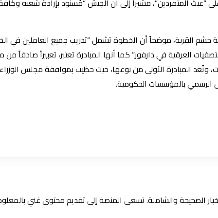
ى “عبث المتمردين”، مشيراً إلى أن الجيش “مُسنود بإرادة شعبه وكاف
لية خشم القربة، موضحاً أن الخطوة تشمل “تدريب جميع العاملين في الخد
فيات العرقية في دارفور” كما أنها المبادرة تعتبر، تعبيراً صادقاً م
تُعد المبادرة الأولى من نوعها، حيث حظيت بموافقة مجلس الوزراء ب
مل الرسمي بالمؤسسات الحكومية.
الأخبار الصحيحة والشاملة. تسعى المنصة إلى تقديم محتوى غني بالمعل