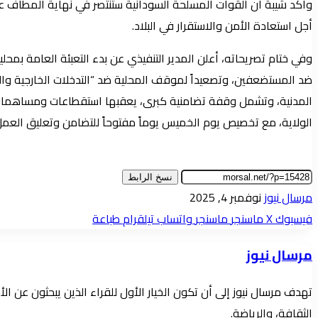
وأكد شيبة أن القوات المسلحة السودانية ستنتصر في نهاية المطاف عل
أجل استعادة الأمن والاستقرار في البلاد.
وفي ختام تصريحاته، أعلن المدير التنفيذي عن بدء التعبئة العامة بمح
ضد المستضعفين، وتصعيداً لموقف المحلية ضد “التدخلات الخارجية والتص
المدنية، وتشمل وقفة تضامنية كبرى، يعقبها استقطاعات ومساهمات، و
الولاية، مع تخصيص يوم الخميس يوماً مفتوحاً للتضامن وتعليق الع
نسخ الرابط
أرسل
مرسال نيوز
نوفمبر 4, 2025
بريدا
فيسبوك
‫X
ماسنجر
ماسنجر
واتساب
تيلقرام
طباعة
إلكترونيا
مرسال نيوز
تهدف مرسال نيوز إلى أن تكون الخيار الأول للقراء الذين يبحثون عن 
الثقافة، والرياضة.