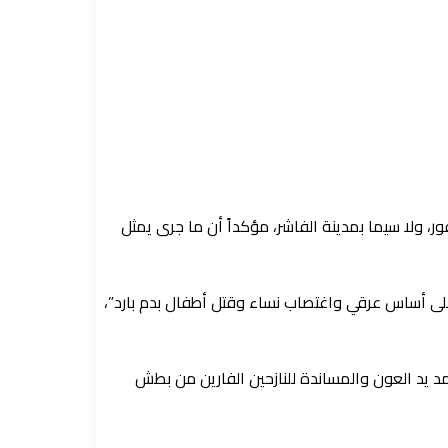
ور، ولا سيما بمدينة الفاشر، مؤكداً أن ما جرى يمثل
لى أساس عرقي واغتصاب نساء وقتل أطفال بدم بارد”،
 مد يد العون والمساندة للنازحين الفارين من بطش