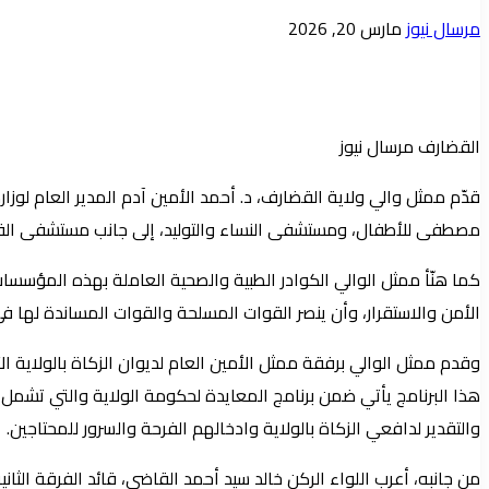
أرسل
مرسال نيوز
مارس 20, 2026
بريدا
إلكترونيا
القضارف مرسال نيوز
قدّم ممثل والي ولاية القضارف، د. أحمد الأمين آدم المدير العام
مصطفى للأطفال، ومستشفى النساء والتوليد، إلى جانب مستشفى القضار
كما هنّأ ممثل الوالي الكوادر الطبية والصحية العاملة بهذه المؤسسات، 
الأمن والاستقرار، وأن ينصر القوات المسلحة والقوات المساندة لها ف
وقدم ممثل الوالي برفقة ممثل الأمين العام لديوان الزكاة بالولاية ا
هذا البرنامج يأتي ضمن برنامج المعايدة لحكومة الولاية والتي تشمل
والتقدير لدافعي الزكاة بالولاية وادخالهم الفرحة والسرور للمحتاجين.
من جانبه، أعرب اللواء الركن خالد سيد أحمد القاضي، قائد الفرقة ال