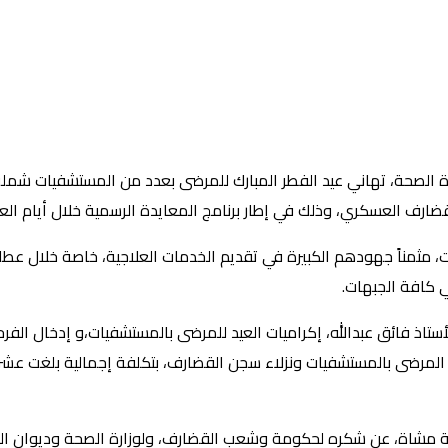
 لوزارة الصحة، تهاني عيد الفطر المبارك للمرضى بعدد من المستشفيا
ف العسكري، وذلك في إطار برنامج المعايدة الرسمية خلال أيام العي
مثمناً جهودهم الكبيرة في تقديم الخدمات العلاجية، خاصة خلال عطلة الع
ي كافة الجبهات.
لأستاذ فائق عبدالله، إكراميات العيد للمرضى بالمستشفيات،و إدخال الف
 المرضى بالمستشفيات ونزلاء سجن القضارف، بتكلفة إجمالية بلغت عشرين
ثانية مشاة، عن شكره لحكومة وشعب القضارف، ولوزارة الصحة وديوان ال