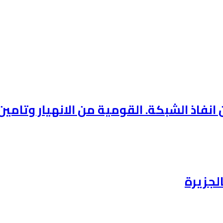
فاذ الشبكة. القومية من الانهيار وتامين 
لجزيرة