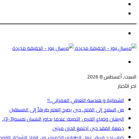
الوضع
بحث
المظلم
عن
الوضع
المظلم
القائمة
السبت, أغسطس 8 2026
اخر الأخبار
الشمالية و هندسة التعافي العمراني..!!
من السلاح إلى القلم.. حين يصبح العلم طريقاً إلى المستقبل
البرهان وضياع الفرص الثمينة: عندما يحاور الانسان نفسه(3-3)..
جمعة الفقد حين اجتمع الحزن مرتين
كيف نجح فريق عمل الطوارئ الكهرباء من انفاذ الشبكة. القومية 