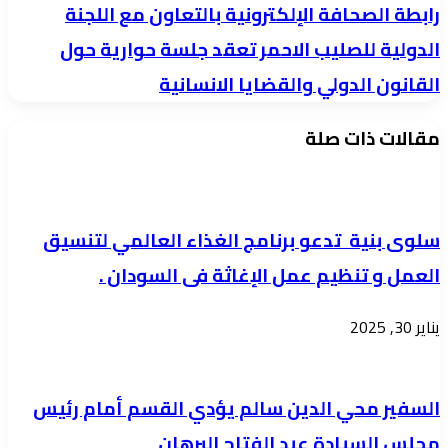
إلى
رابطة
رابطة الصحافة الإلكترونية بالتعاون مع اللجنة
الخرطوم..
الصحافة
الدولية للصليب الاحمر تعقد جلسة حوارية حول
ولقاء
الإلكترونية
القانون الدولي والقضايا الانسانية
حاشد
بالتعاون
للإعيسر
مع
مقالات ذات صلة
مع
اللجنة
الجالية
الدولية
السودانية
للصليب
سلوى بنية تدعو برنامج الغذاء العالمي لتنسيق
بالكويت
الاحمر
العمل و تنظيم عمل الإغاثة فى السودان .
يعكس
تعقد
التفافاً
جلسة
يناير 30, 2025
وطنياً
حوارية
واسعاً
حول
القانون
السفير محي الدين سالم يؤدي القسم أمام رئيس
الدولي
مجلس السيادة عبد الفتاح البرهان