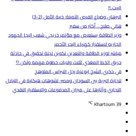
البيت..!!
البرهان وضياع الفرص الثمينة: خيبة الأمل (2-3)
هاني صلاح… أكثر من سفير
وزير الطاقة يستعرض مع مؤتمر خريجي شعب البجا الجهود
الجاريه لاستقرار كهرباء البحر الأحمر
مباشر لوزير الطاقة والتعدين تكوين لجنة تحقيق في حادثة
حريق الخط المغذي لثلاث ولايات خطوة مهمة ولكن !؟
في ذكري الشيخ ابوعزة رجل النبراس المتوهج
لتجارة البرية بين السودان ومصر: تشوهات هيكلية في التبادل
التجاري وآثارها على ميزان المدفوعات والاستقرار النقدي
℃
Khartoum
39
تسجيل
مقال
الدخول
إضافة
عشوائي