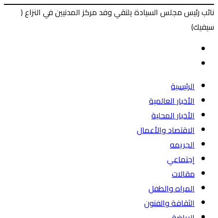
نائب رئيس مجلس السيادة يلتقي وفد مركز المدنيين في النزاع (
سيفيك)
‫X
طباعة
ماسنجر
ماسنجر
فيسبوك
المقال
السابق
المقال
التالي
الرئيسية
الأخبار العالمية
الأخبار المحلية
الاقتصاد والأعمال
الجريمه
إجتماعي
مقالات
المراه والطفل
الثقافة والفنون
الرياضة