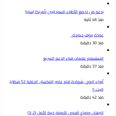
بدعم من تجمع الأطباء السودانيين بأمريكا (سابا)
منذ 46 ثانية
عودة بروف حميدة .
منذ 30 دقيقة
الاستسلام علامات فناء الدعم السريع
منذ 37 دقيقة
أنواء الروح.. شهادة قلم عاصر الانكسار.. الحلقة 52 شظايا
البيت..!!
منذ 42 دقيقة
البرهان وضياع الفرص الثمينة: خيبة الأمل (2-3)