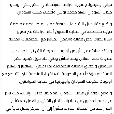
فياني بيسيموا، ومديرة البرامج السيدة ناتالي سكورسكي، ومدير
مكتب السودان السيد محمد يونس وأعضاء مكتب السودان.
واطّلع عقار خلال اللقاء على طبيعة عمل المركز بوصفه منظمة
دولية متخصصة في حماية المدنيين أثناء النزاعات عبر تطوير
استراتيجيات تدخل فعالة والعمل المباشر مع المجتمعات المدنية.
و شدّد سيادته على أن من أولويات المرحلة التي تلي الحرب هي
عمليات جمع السلاح، وفتح نقاش وطني جاد حول كيفية حكم
السودان وتحقيق العدالة الاجتماعية بما يضمن الاستقرار والسلام
المستدام مؤكداً دعم الحكومة لأهدافها، المنظمة التي تتقاطع مع
أولويات حكومة السودان وأجهزتها في حماية المواطنين.
وأوضح الوفد أن مكتب السودان يعد مكتباً حديث الإنشاء، حيث يركز
على دعم المدنيين في مبادرات الأمان الذاتي، والعمل مع صُنّاع
القرار للحد من الخسائر البشرية مشيراً إلى أن المركز يعمل حالياً في