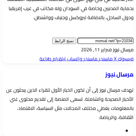
بحماية المدنيين وخاصة في السودان وله مكاتب في غرب إفريقيا
ودول الساحل، بالاضافة لبروكسل وجنيف وواشنطن.
نسخ الرابط
أرسل
مرسال نيوز
فبراير 11, 2026
بريدا
فيسبوك
‫X
ماسنجر
ماسنجر
واتساب
تيلقرام
طباعة
إلكترونيا
مرسال نيوز
تهدف مرسال نيوز إلى أن تكون الخيار الأول للقراء الذين يبحثون عن
الأخبار الصحيحة والشاملة. تسعى المنصة إلى تقديم محتوى غني
بالمعلومات يغطي مختلف المجالات مثل السياسة، الاقتصاد،
الثقافة، والرياضة.
موقع