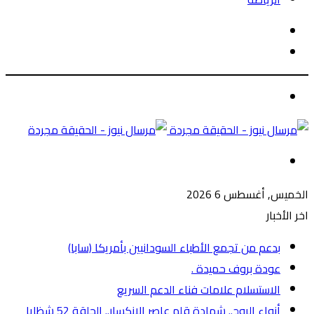
الوضع
بحث
المظلم
عن
الوضع
المظلم
القائمة
الخميس, أغسطس 6 2026
اخر الأخبار
بدعم من تجمع الأطباء السودانيين بأمريكا (سابا)
عودة بروف حميدة .
الاستسلام علامات فناء الدعم السريع
أنواء الروح.. شهادة قلم عاصر الانكسار.. الحلقة 52 شظايا