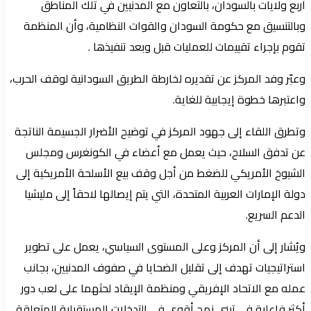
أربع ولايات بالسودان، بالتعاون مع المدنيين في تلك المناطق
وبالتنسيق مع حكومة السودان والقوات النظامية، وأن المنظمة
تقوم بإجراء تقييمات للعمليات قبل وبعد تنفيذها .
وعبّر وفد المركز عن تقديره لخارطة الطريق السودانية لوقف الحرب،
واعتبرها خطوة إيجابية للغاية.
وتطرق اللقاء إلى جهود المركز في توضيح الأضرار الجسيمة الناتجة
عن تدفق السلاح، حيث يعمل مع أعضاء في الكونغرس ومجلس
الشيوخ الأمريكي للضغط من أجل وقف بيع الأسلحة الأمريكية إلى
دولة الإمارات العربية المتحدة، التي يتم إيصالها لاحقاً إلى مليشيا
الدعم السريع.
ويُشار إلى أن المركز وعلى المستوى السياسي، يعمل على تطوير
استراتيجيات تهدف إلى تقليل الضحايا في صفوف المدنيين، بجانب
عمله مع الاتحاد الإفريقي ومنظمة الإيقاد لحثهما على لعب دور
أكثر فاعلية في تبني نهج أقوى في التدخلات المستقبلية المتعلقة