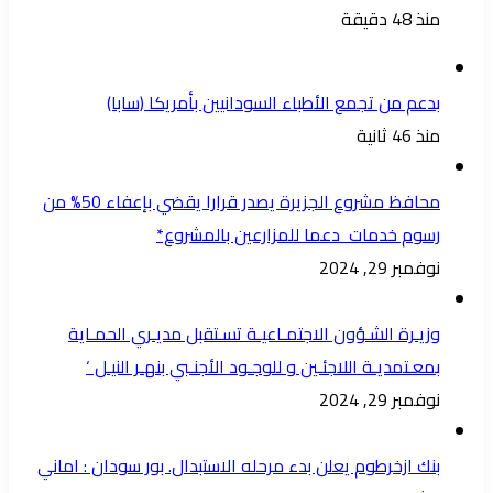
منذ 48 دقيقة
بدعم من تجمع الأطباء السودانيين بأمريكا (سابا)
منذ 46 ثانية
محافظ مشروع الجزيرة يصدر قرارا يقضي بإعفاء 50% من
رسوم خدمات دعما للمزارعين بالمشروع*
نوفمبر 29, 2024
وزيـرة الشـؤون الاجتمـاعيـة تسـتقبل مديـري الحمـاية
بمعـتمديـة اللاجئـين و للوجـود الأجنـبي بنهـر النيـل ‘
نوفمبر 29, 2024
بنك ازخرطوم يعلن بدء مرحله الاستبدال. بور سودان : اماني