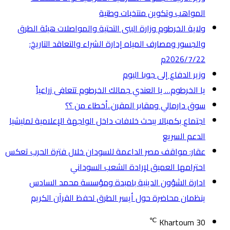
المواهب وتكوين منتخبات وطنية
ولاية الخرطوم وزارة البنى التحتية والمواصلات هيئة الطرق
والجسور ومصارف المياه إدارة الشراء والتعاقد التاريخ:
2026/7/22م
وزير الدفاع إلى جوبا اليوم
يا الخرطوم… يا العندي جمالك الخرطوم تتعافى زراعياً
سوق دارمالي ومقابر المقرن..أخطاء من ؟؟
اجتماع بكمبالا يبحث خلافات داخل الواجهة الإعلامية لمليشيا
الدعم السريع
عقار: مواقف مصر الداعمة للسودان خلال فترة الحرب تعكس
احترامها العميق لإرادة الشعب السوداني
ادارة الشؤون الدينية بامبدة ومؤسسة محمد السادس
ينظمان محاضرة حول أيسر الطرق لحفظ القرآن الكريم
℃
Khartoum
30