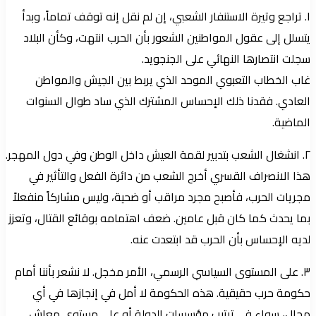
١. تراجع وتيرة الاستنفار الشعبي، إن لم نقل إنه توقف تماماً، وبدأ
يتسلل إلى عقول المواطنين الشعور بأن الحرب انتهت، وكأن البلاد
سجلت انتصارها النهائي على الجنجويد.
غاب الخطاب التعبوي الموحد الذي يربط بين الجيش والمواطن
العادي. فقدنا ذلك الإحساس المشترك الذي ساد طوال السنوات
الماضية.
٢. انشغال الشعب بتدبير لقمة العيش داخل الوطن وفي دول المهجر.
هذا الانصراف القسري أخرج الشعب من دائرة الفعل والتأثير في
مجريات الحرب، فأصبح مجرد مراقب أو ضحية، وليس مشاركاً منفعلاً
بما يحدث كما كان قبل عامين. ضعف اهتمامه بوقائع القتال، وتعزز
لديه الإحساس بأن الحرب قد ابتعدت عنه.
٣. على المستوى السياسي الرسمي، الأمر مخجل. لا نشعر بأننا أمام
حكومة حرب حقيقية. هذه الحكومة لا أمل في إنجازها في أي
مجال، سواء في ترتيب مؤسسات الدولة أو على مستوى معاش