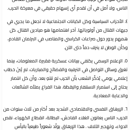
الناس، ولا أمل في أن تقدم أي إسهام حقيقي في معركة الحرب.
٤. الأحزاب السياسية وكل الكيانات الاجتماعية لا تجعل ما يجري في
جبهات القتال من أولوياتها. آخر اهتمامها هو ميادين القتال. كل
همهم يدور حول صراعات الكراسي والمناصب في البرلمان القادم،
وكأن الوطن لا ينزف دماً حتى الآن.
٥. الإعلام الرسمي يكتفي ببيانات عسكرية فقيرة المعلومات، بينما
تغرق وسائل التواصل في الترفيه والفضائح والمباريات. لم يُبنَ خطاب
إعلامي يومي يُذكّر الشعب بأن الحرب لم تنتهِ بعد، وأن كل انتصار
يحتاج إلى استمرار الاستنفار واليقظة. هذا الفراغ يملأه الشائعات
والدعاية المعادية.
٦. الإرهاق النفسي والاقتصادي الشديد بعد أكثر من ثلاث سنوات من
الحرب: الناس يعانون الغلاء الفاحش، البطالة، انقطاع الكهرباء، نقص
الدواء، وتهجير الآلاف . هذا الإرهاق يولّد شعوراً طبيعياً باليأس