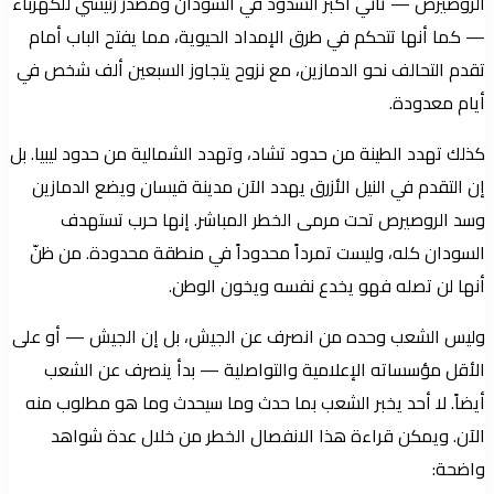
الروصيرص — ثاني أكبر السدود في السودان ومصدر رئيسي للكهرباء
— كما أنها تتحكم في طرق الإمداد الحيوية، مما يفتح الباب أمام
تقدم التحالف نحو الدمازين، مع نزوح يتجاوز السبعين ألف شخص في
أيام معدودة.
كذلك تهدد الطينة من حدود تشاد، وتهدد الشمالية من حدود ليبيا. بل
إن التقدم في النيل الأزرق يهدد الآن مدينة قيسان ويضع الدمازين
وسد الروصيرص تحت مرمى الخطر المباشر. إنها حرب تستهدف
السودان كله، وليست تمرداً محدوداً في منطقة محدودة. من ظنّ
أنها لن تصله فهو يخدع نفسه ويخون الوطن.
وليس الشعب وحده من انصرف عن الجيش، بل إن الجيش — أو على
الأقل مؤسساته الإعلامية والتواصلية — بدأ ينصرف عن الشعب
أيضاً. لا أحد يخبر الشعب بما حدث وما سيحدث وما هو مطلوب منه
الآن. ويمكن قراءة هذا الانفصال الخطر من خلال عدة شواهد
واضحة: