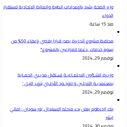
وزير الصحة يشيد بالإمدادات الطبية والمالية الاتحادية لاستقرار
الدواء
منذ 15 ساعة
محافظ مشروع الجزيرة يصدر قرارا يقضي بإعفاء 50% من
رسوم خدمات دعما للمزارعين بالمشروع*
نوفمبر 29, 2024
وزيـرة الشـؤون الاجتمـاعيـة تسـتقبل مديـري الحمـاية
بمعـتمديـة اللاجئـين و للوجـود الأجنـبي بنهـر النيـل ‘
نوفمبر 29, 2024
بنك ازخرطوم يعلن بدء مرحله الاستبدال. بور سودان : اماني
ابشر
نوفمبر 30, 2024