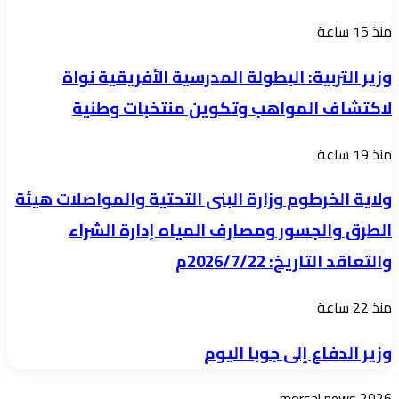
انتشاره
وزير
منذ 15 ساعة
بافتتاح
التربية:
فرع
وزير التربية: البطولة المدرسية الأفريقية نواة
البطولة
جامعة
لاكتشاف المواهب وتكوين منتخبات وطنية
المدرسية
السودان
الأفريقية
بالسوق
ولاية
منذ 19 ساعة
نواة
العربي
الخرطوم
لاكتشاف
ولاية الخرطوم وزارة البنى التحتية والمواصلات هيئة
وزارة
المواهب
الطرق والجسور ومصارف المياه إدارة الشراء
البنى
وتكوين
والتعاقد التاريخ: 2026/7/22م
التحتية
منتخبات
والمواصلات
وطنية
وزير
منذ 22 ساعة
هيئة
الدفاع
الطرق
وزير الدفاع إلى جوبا اليوم
إلى
والجسور
جوبا
ومصارف
morsal news 2026