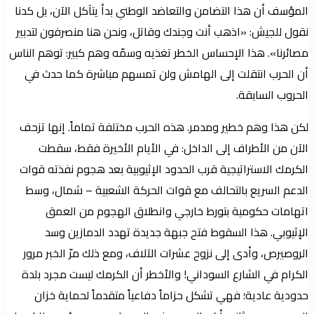
المؤسف أن هذا التضامن والتعاضد الوطني بدأ يتآكل الآن، بل كدنا
نقول للجيش: «اذهب أنت وجندك وقاتل، ونحن هنا منصرفون لتدبير
مصائرنا». هذا الإحساس الخطر تغذيه وسمّه وهم كبير: توهم الناس
أن الحرب انتقلت إلى الهامش ولن تمسهم مباشرة كما حدث في
الحروب السابقة.
لكن هذا وهم خطير ومدمر. هذه الحرب مختلفة تماماً. إنها تزحف
الآن من الأطراف إلى الداخل: في الأيام الأخيرة فقط، سقطت
الكرمك الاستراتيجية قرب الحدود الإثيوبية بعد هجوم نفذته قوات
الدعم السريع بالتحالف مع قوات الحركة الشعبية – شمال، وسط
اتهامات حكومية بتورط خارجي وانطلاق الهجوم من العمق
الإثيوبي. هذا السقوط فتح جبهة جديدة تهدد الدمازين وسد
الروصيرص، وأدى إلى نزوح عشرات الآلاف، ومع ذلك مرّ الخبر مرور
الكرام في الشارع السوداني! والأخطر أن الكرمك ليست مجرد بلدة
حدودية عادية؛ فهي تشكل حزاماً دفاعياً متقدماً لحماية خزان