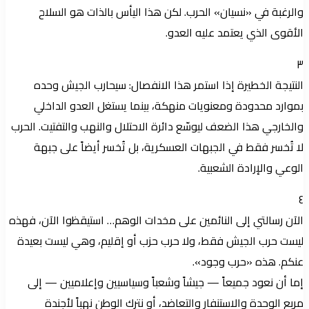
والرغبة في «نسيان» الحرب. لكن هذا اليأس بالذات هو السلاح
الأقوى الذي يعتمد عليه العدو.
٣
النتيجة الخطيرة إذا استمر هذا الانفصال: سيحارب الجيش وحده
بموارد محدودة ومعنويات منهكة، بينما يستغل العدو الداخلي
والخارجي هذا الضعف ليوسّع دائرة الاحتلال والنهب والتفتيت. الحرب
لا تُخسر فقط في الجبهات العسكرية، بل تُخسر أيضاً على جبهة
الوعي والإرادة الشعبية.
٤
الآن رسالتي إلى النائمين على مخدات الوهم… استيقظوا الآن، فهذه
ليست حرب الجيش فقط، ولا حرب حزب أو إقليم، وهي ليست بعيدة
عنكم. هذه «حرب وجود».
إما أن نعود جميعاً — جيشاً وشعباً وسياسيين وإعلاميين — إلى
مربع الوحدة والاستنفار والتعاضد، أو نترك الوطن نهباً لأجندة