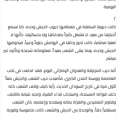
اليومية.
٢
كانت حروبنا السابقة في معظمها حروب الجيش وحده. كنا نسمع
أخبارها من بعيد، لا ننشغل كثيراً بضحاياها ولا بخسائرها، كأنها لا
تعنينا مباشرة. كانت تدور رحاها في الهامش جنوباً وغرباً، فيخوضها
الجيش وحده، بينما يبقى الشعب بعيداً، معلوماته شحيحة وتأثره غير
مباشر.
أما حرب المرتزقة والعدوان الإماراتي اليوم، فقد اندلعت في قلب
العاصمة ووسط المدن الكبرى، فأصبحت حرب الشعب والجيش معاً
لأول مرة في تاريخ السودان الحديث. رأينا كيف وقف الشعب كله
خلف قواته المسلحة، واستجاب لنداء النفرة، وتجند شبابه بالآلاف،
وقاوم المتمردين والغزاة بماله وسلاحه وإعلامه. كان الشعب
مستنفراً حقاً، والوحدة بين الجيش والشعب كانت ملموسة وقوية.