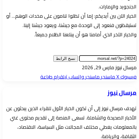
الجنجويد والإمارات.
الخيار الآن بين أيديكم: إما أن تظلوا تنامون على مخدات الوهم… أو
تستيقظون فنعود إلى الوحدة مع جيشنا، ويعود جيشنا إلينا.
والخيار الآخر الذي أمامنا هو أن يبتلعنا الظلام جميعاً.
نسخ الرابط
أرسل
مرسال نيوز
مارس 29, 2026
بريدا
فيسبوك
‫X
ماسنجر
ماسنجر
واتساب
تيلقرام
طباعة
إلكترونيا
مرسال نيوز
تهدف مرسال نيوز إلى أن تكون الخيار الأول للقراء الذين يبحثون عن
الأخبار الصحيحة والشاملة. تسعى المنصة إلى تقديم محتوى غني
بالمعلومات يغطي مختلف المجالات مثل السياسة، الاقتصاد،
الثقافة، والرياضة.