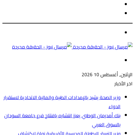
الوضع
بحث
المظلم
عن
الوضع
المظلم
القائمة
الإثنين, أغسطس 10 2026
اخر الأخبار
وزير الصحة يشيد بالإمدادات الطبية والمالية الاتحادية لاستقرار
الدواء
بنك أمدرمان الوطني يعزز انتشاره بافتتاح فرع جامعة السودان
بالسوق العربي
وزير التربية: البطولة المدرسية الأفريقية نواة لاكتشاف