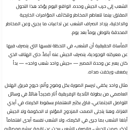
الشعب إلى حرب الجيش وحده. الواقع اليوم يؤكد هذا التحول
المقلق: بينما تتعاظم المخاطر وتتكاثف المؤامرات الخارجية
والداخلية، يزداد انصراف الشعب عن تداعيات ما يجري وعن المخاطر
المحدقة بالوطن يوماً بعد يوم.
المأساة الحقيقية أن الشعب، في اللحظة نفسها التي ينصرف فيها
عن معركته الوجودية، ينصرف الجيش عنه أيضاً. حتى الهتاف الذي
كان يعبر عن وحدة المصير — «جيش واحد شعب واحد» — بدأ
يضعف ويخفت صداه.
مثال واحد يكفي ليرسم الصورة بكل وضوح وألم: خروج فريق الهلال
العاصمي من بطولة الأندية الإفريقية أثار ضجيجاً هائلاً في وسائل
التواصل الاجتماعي، فاق بكثير الاهتمام بسقوط الكرمك في أيدي
الغزاة. وهنا يتجلى الصمت المزدوج المؤلم: لا الحكومة ولا الجيش
أبلغا الشعب بما جرى في الكرمك، ولا الشعب نفسه أبدى اهتماماً
يُذكر. صمت الجيش، وانصرف الشعب يبحث عن لقمة عيشه ومصائره