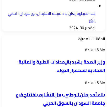
بنك الخرطوم يعلن بدء مرحله الاستبدال. بور سودان : اماني
ابشر
نوفمبر 30, 2024
المقالات المميزة
وزير
منذ 15 ساعة
الصحة
وزير الصحة يشيد بالإمدادات الطبية والمالية
يشيد
الاتحادية لاستقرار الدواء
بالإمدادات
الطبية
بنك
منذ 15 ساعة
والمالية
أمدرمان
الاتحادية
بنك أمدرمان الوطني يعزز انتشاره بافتتاح فرع
الوطني
لاستقرار
جامعة السودان بالسوق العربي
يعزز
الدواء