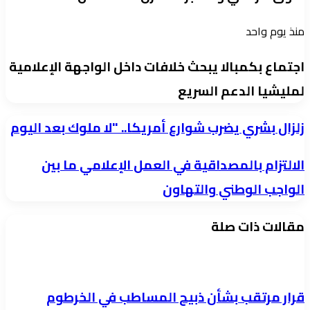
منذ يوم واحد
اجتماع بكمبالا يبحث خلافات داخل الواجهة الإعلامية
لمليشيا الدعم السريع
زلزال
زلزال بشري يضرب شوارع أمريكا.. "لا ملوك بعد اليوم
بشري
الالتزام
الالتزام بالمصداقية في العمل الإعلامي ما بين
يضرب
بالمصداقية
الواجب الوطني والتهاون
شوارع
في
أمريكا..
مقالات ذات صلة
العمل
"لا
الإعلامي
ملوك
ما
بعد
بين
اليوم
قرار مرتقب بشأن ذبيح المساطب في الخرطوم
الواجب