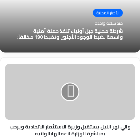
الأخبار المحلية
منذ ساعة واحدة
شرطة محلية جبل أولياء تنفذ حملة أمنية
واسعة لضبط الوجود الأجنبي وتضبط 190 مخالفاً:
والي
نهر
النيل
يستقبل
وزيرة
الاستثمار
الاتحادية
ويرحب
بمباشرة
الوزارة
والي نهر النيل يستقبل وزيرة الاستثمار الاتحادية ويرحب
لاعمالهابالولايه
بمباشرة الوزارة لاعمالهابالولايه