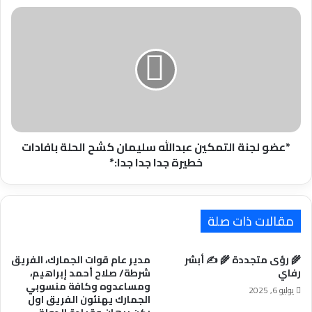
*عضو
لجنة
التمكين
عبدالله
سليمان
كشح
الحلة
بافادات
خطيرة
جدا
*عضو لجنة التمكين عبدالله سليمان كشح الحلة بافادات
جدا
خطيرة جدا جدا جدا:*
جدا:*
مقالات ذات صلة
🌾 رؤى متجددة 🌾 ✍️ أبشر
مدير عام قوات الجمارك، الفريق
رفاي
شرطة/ صلاح أحمد إبراهيم،
ومساعدوه وكافة منسوبي
يوليو 6, 2025
الجمارك يهنئون الفريق اول