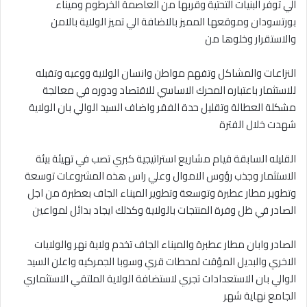
الي توفر البنيات التحتية وقربها من العاصمة الخرطوم وميناء
بورتسودان وموقعها المميز بالاضافة الي تميز الولاية بالامن
والاستقرار وخلوها من
النزاعات والمشاكل وتفهم مواطن وانسان الولاية ووعيه وتقبله
للاستثمار باعتباره المحرك الاساسي للاقتصاد ودوره في معالجة
مشكلة العطالة وتقليل حدة الفقر واضاف السيد الوالي بان الولاية
شهدت خلال الفترة
القليله السابقة قيام مشاريع استراتيجية كبري تصب في تهيئة بيئة
الاستثمار وجذب رؤوس الاموال وعلي راس هذه المشروعات توسعة
وتطوير مطار عطبرة وتوسعة وتطوير الميناء الجاف بعطبرة من اجل
الصادر في ظل وفرة المنتجات بالولاية وكذلك ايجاد بدائل لمواعين
الصادر وابان مطار عطبرة والميناء الجاف تخدم ولاية نهر والولايات
الاخري والبديل المؤقت لمحطات قري وسوبا الجمركيه واعلن السيد
الوالي بان الاستعدادات تجري لاستضافة الولاية الملتقي الاستثماري
الجامع نهاية شهر