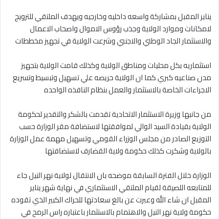
يناير المقبل بمشاركة واسعه داخليه وخارجيه ويهدف الملتقي للترويج
لامكانات وموارد الولاية وجذب رؤوس الاموال واصحاب الاعمال
والاستثمار الجاد الوطني والاجنبي وشرعت الولاية في تجهيز مخططات
استثماريه بكل محليات ومناطق الولاية وكذلك قامت الولاية بتجهيز
مدن صناعيه كبري كما ان الولاية حريصه علي تسهيل وتبسيط وتسريع
الاجراءات الخاصة بالاستثمار والعمل بنظام النافذه الواحده
من جانبها وزيرة الاستثمار الاتحادية تقدمت بالشكر والتقدير لحكومة
الولاية بقيادة السيد الوالي لموافقتها لاستضافة مقر الوزارة حسب
التوزيع الصادر من مجلس الوزراء القومي وتسهيل مهمة عمل الوزارة
بالولاية وشكرت كذلك حكومة ولاية القضارف لاستضافتها
الوزارة خلال الفترة السابقة موضحه بان الانتقال لولاية نهر النيل جاء
للمتابعه اللصيقة لقيام الملتقي الاستثماري في نهاية شهر يناير
المقبل ان شاء الله وعبرت عن بالغ سعادتها للحراك الكبير الذي تقوده
حكومة ولاية نهر النيل والاهتمام بالاستثمار باعتباره راس الرمح في