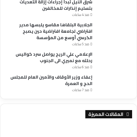
شرق النيل تبدأ إجراءات إزالة التعديات
بتسليم إنذارات للمخالفين
منذ 4 ساعات
الجلابية البلقاها مقاسو يلبسها ​مدير
افتراضي لجامعة افتراضية حين يصبح
الكرسي أوسع من المؤسسة
منذ 5 ساعات
الإعلامي علي الريح يواصل سرد كواليس
رحلته مع نميري الى الجنوب
منذ 6 ساعات
إعفاء وزير الأوقاف والأمين العام للمجلس
الحج و العمرة
منذ 7 ساعات
المقالات المميزة
شرطة
محلية