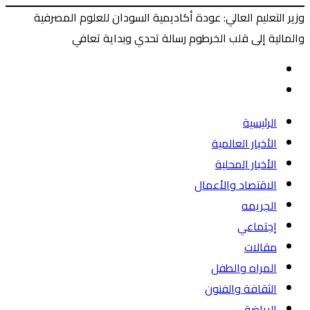
وزير التعليم العالي: عودة أكاديمية السودان للعلوم المصرفية
والمالية إلى قلب الخرطوم رسالة تحدي وبداية تعافي
‫X
طباعة
ماسنجر
ماسنجر
فيسبوك
المقال
السابق
المقال
التالي
الرئيسية
الأخبار العالمية
الأخبار المحلية
الاقتصاد والأعمال
الجريمه
إجتماعي
مقالات
المراه والطفل
الثقافة والفنون
الرياضة