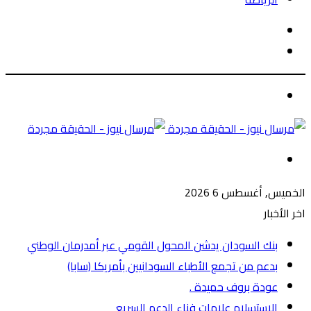
الوضع
بحث
المظلم
عن
الوضع
المظلم
القائمة
الخميس, أغسطس 6 2026
اخر الأخبار
بنك السودان يدشن المحول القومي عبر أمدرمان الوطني
بدعم من تجمع الأطباء السودانيين بأمريكا (سابا)
عودة بروف حميدة .
الاستسلام علامات فناء الدعم السريع