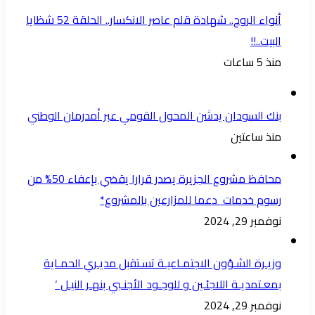
أنواء الروح.. شهادة قلم عاصر الانكسار.. الحلقة 52 شظايا
البيت..!!
منذ 5 ساعات
بنك السودان يدشن المحول القومي عبر أمدرمان الوطني
منذ ساعتين
محافظ مشروع الجزيرة يصدر قرارا يقضي بإعفاء 50% من
رسوم خدمات دعما للمزارعين بالمشروع*
نوفمبر 29, 2024
وزيـرة الشـؤون الاجتمـاعيـة تسـتقبل مديـري الحمـاية
بمعـتمديـة اللاجئـين و للوجـود الأجنـبي بنهـر النيـل ‘
نوفمبر 29, 2024