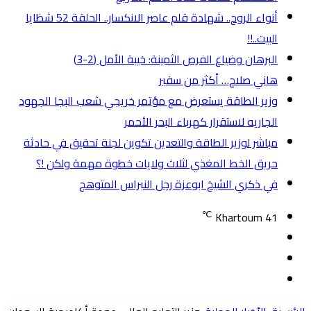
أنواء الروح.. شهادة قلم عاصر الانكسار.. الحلقة 52 شظايا
البيت..!!
البرهان وضياع الفرص الثمينة: خيبة الأمل (2-3)
هاني صلاح… أكثر من سفير
وزير الطاقة يستعرض مع مؤتمر خريجي شعب البجا الجهود
الجاريه لاستقرار كهرباء البحر الأحمر
مباشر لوزير الطاقة والتعدين تكوين لجنة تحقيق في حادثة
حريق الخط المغذي لثلاث ولايات خطوة مهمة ولكن !؟
في ذكري الشيخ ابوعزة رجل النبراس المتوهج
℃
Khartoum
41
تسجيل
مقال
الدخول
إضافة
عشوائي
عمود