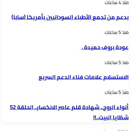
بدعم
منذ 4 ساعات
عبر
من
أمدرمان
بدعم من تجمع الأطباء السودانيين بأمريكا (سابا)
تجمع
الوطني
الأطباء
عودة
منذ 5 ساعات
السودانيين
بروف
بأمريكا
عودة بروف حميدة .
حميدة
(سابا)
.
الاستسلام
منذ 5 ساعات
علامات
الاستسلام علامات فناء الدعم السريع
فناء
الدعم
أنواء
منذ 5 ساعات
السريع
الروح..
أنواء الروح.. شهادة قلم عاصر الانكسار.. الحلقة 52
شهادة
شظايا البيت..!!
قلم
عاصر