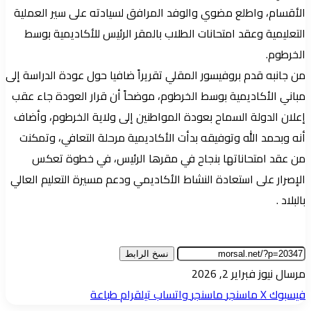
الأقسام، واطلع مضوي والوفد المرافق لسيادته على سير العملية
التعليمية وعقد امتحانات الطلاب بالمقر الرئيس للأكاديمية بوسط
الخرطوم.
من جانبه قدم بروفيسور المقلي تقريراً ضافيا حول عودة الدراسة إلى
مباني الأكاديمية بوسط الخرطوم، موضحاً أن قرار العودة جاء عقب
إعلان الدولة السماح بعودة المواطنين إلى ولاية الخرطوم، وأضاف
أنه وبحمد الله وتوفيقه بدأت الأكاديمية مرحلة التعافي، وتمكنت
من عقد امتحاناتها بنجاح في مقرها الرئيس، في خطوة تعكس
الإصرار على استعادة النشاط الأكاديمي ودعم مسيرة التعليم العالي
بالبلاد .
نسخ الرابط
أرسل
مرسال نيوز
فبراير 2, 2026
بريدا
فيسبوك
‫X
ماسنجر
ماسنجر
واتساب
تيلقرام
طباعة