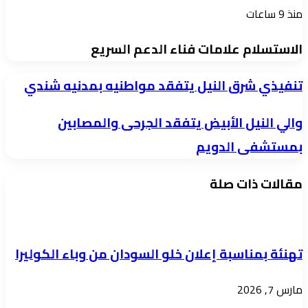
منذ 9 ساعات
الاستسلام علامات فناء الدعم السريع
تنفيذي
تنفيذي شرق النيل يتفقد مواطنيه بمدنيه شندي
شرق
والي
والي النيل الأبيض يتفقد الجرحى والمصابين
النيل
النيل
بمستشفى الدويم
يتفقد
الأبيض
مواطنيه
مقالات ذات صلة
يتفقد
بمدنيه
الجرحى
شندي
والمصابين
بمستشفى
تهنئة بمناسبة إعلان خلو السودان من وباء الكوليرا
الدويم
مارس 7, 2026