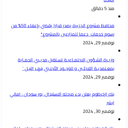
منذ 5 دقائق
محافظ مشروع الجزيرة يصدر قرارا يقضي بإعفاء 50% من
رسوم خدمات دعما للمزارعين بالمشروع*
نوفمبر 29, 2024
وزيـرة الشـؤون الاجتمـاعيـة تسـتقبل مديـري الحمـاية
بمعـتمديـة اللاجئـين و للوجـود الأجنـبي بنهـر النيـل ‘
نوفمبر 29, 2024
بنك ازخرطوم يعلن بدء مرحله الاستبدال. بور سودان : اماني
ابشر
نوفمبر 30, 2024