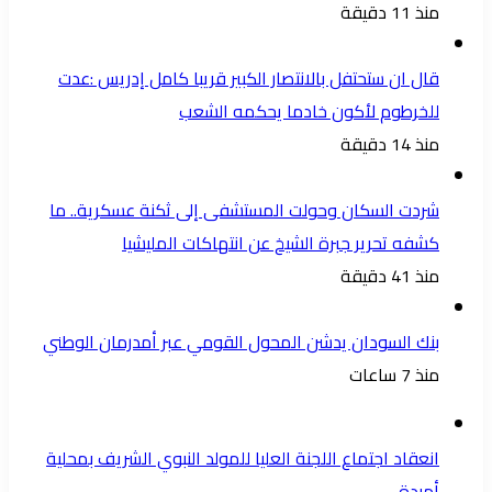
منذ 11 دقيقة
قال ان ستحتفل بالانتصار الكبير قريبا كامل إدريس :عدت
للخرطوم لأكون خادما يحكمه الشعب
منذ 14 دقيقة
شردت السكان وحولت المستشفى إلى ثكنة عسكرية.. ما
كشفه تحرير جبرة الشيخ عن انتهاكات المليشيا
منذ 41 دقيقة
بنك السودان يدشن المحول القومي عبر أمدرمان الوطني
منذ 7 ساعات
انعقاد اجتماع اللجنة العليا للمولد النبوي الشريف بمحلية
أمبدة