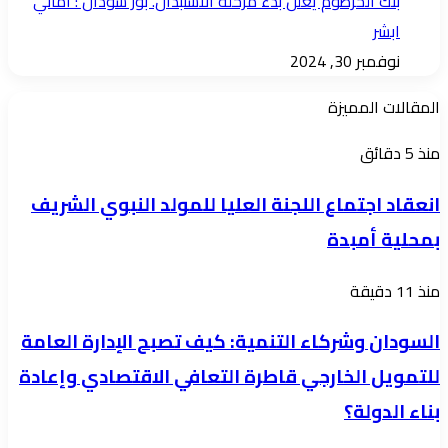
بنك الخرطوم يعلن بدء مرحله الاستبدال. بور سودان : اماني
ابشر
نوفمبر 30, 2024
المقالات المميزة
انعقاد
منذ 5 دقائق
اجتماع
انعقاد اجتماع اللجنة العليا للمولد النبوي الشريف
اللجنة
بمحلية أمبدة
العليا
للمولد
السودان
منذ 11 دقيقة
النبوي
وشركاء
الشريف
السودان وشركاء التنمية: كيف تصبح الإدارة العامة
التنمية:
بمحلية
للتمويل الخارجي قاطرة التعافي الاقتصادي وإعادة
كيف
أمبدة
بناء الدولة؟
تصبح
الإدارة