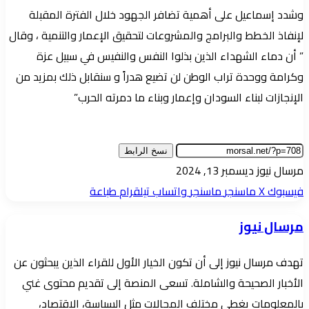
وشدد إسماعيل على أهمية تضافر الجهود خلال الفترة المقبلة
لإنفاذ الخطط والبرامج والمشروعات لتحقيق الإعمار والتنمية ، وقال
” أن دماء الشهداء الذين بذلوا النفس والنفيس في سبيل عزة
وكرامة ووحدة تراب الوطن لن تضيع هدراً و سنقابل ذلك بمزيد من
الإنجازات لبناء السودان وإعمار وبناء ما دمرته الحرب”
نسخ الرابط
أرسل
مرسال نيوز
ديسمبر 13, 2024
بريدا
فيسبوك
‫X
ماسنجر
ماسنجر
واتساب
تيلقرام
طباعة
إلكترونيا
مرسال نيوز
تهدف مرسال نيوز إلى أن تكون الخيار الأول للقراء الذين يبحثون عن
الأخبار الصحيحة والشاملة. تسعى المنصة إلى تقديم محتوى غني
بالمعلومات يغطي مختلف المجالات مثل السياسة، الاقتصاد،