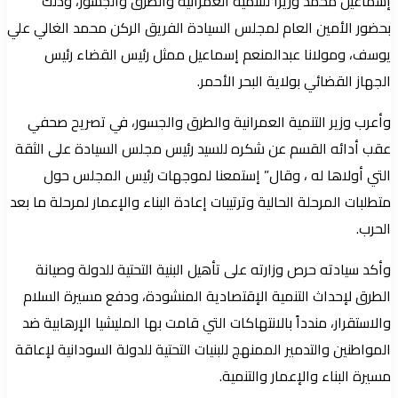
إسماعيل محمد وزيراً للتنمية العمرانية والطرق والجسور، وذلك
بحضور الأمين العام لمجلس السيادة الفريق الركن محمد الغالي علي
يوسف، ومولانا عبدالمنعم إسماعيل ممثل رئيس القضاء رئيس
الجهاز القضائي بولاية البحر الأحمر.
وأعرب وزير التنمية العمرانية والطرق والجسور، في تصريح صحفي
عقب أدائه القسم عن شكره للسيد رئيس مجلس السيادة على الثقة
التي أولاها له ، وقال” إستمعنا لموجهات رئيس المجلس حول
متطلبات المرحلة الحالية وترتيبات إعادة البناء والإعمار لمرحلة ما بعد
الحرب.
وأكد سيادته حرص وزارته على تأهيل البنية التحتية للدولة وصيانة
الطرق لإحداث التنمية الإقتصادية المنشودة، ودفع مسيرة السلام
والاستقرار، مندداً بالانتهاكات التي قامت بها المليشيا الإرهابية ضد
المواطنين والتدمير الممنهج للبنيات التحتية للدولة السودانية لإعاقة
مسيرة البناء والإعمار والتنمية.