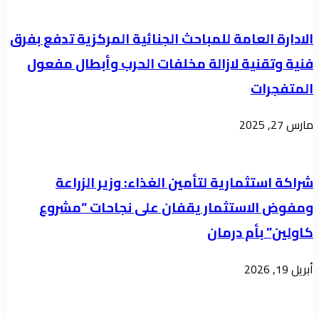
الادارة العامة للمباحث الجنائية المركزية تدفع بفرق
فنية وتقنية لازالة مخلفات الحرب وأبطال مفعول
المتفجرات
مارس 27, 2025
شراكة استثمارية لتأمين الغذاء: وزير الزراعة
ومفوض الاستثمار يقفان على نجاحات “مشروع
كاولين” بأم درمان
أبريل 19, 2026