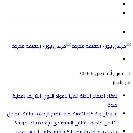
الوضع
بحث
المظلم
عن
الوضع
المظلم
القائمة
الخميس, أغسطس 6 2026
اخر الأخبار
انعقاد اجتماع اللجنة العليا للمولد النبوي الشريف بمحلية
أمبدة
السودان وشركاء التنمية: كيف تصبح الإدارة العامة للتمويل
الخارجي قاطرة التعافي الاقتصادي وإعادة بناء الدولة؟
قال ان ستحتفل بالانتصار الكبير قريبا كامل إدريس :عدت