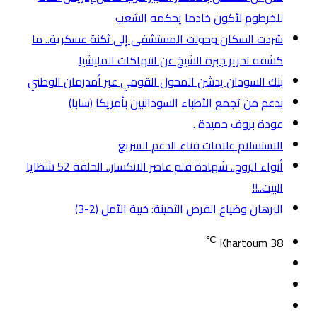
للخرطوم لأكون خادما يحكمه الشعب
شردت السكان وحولت المستشفى إلى ثكنة عسكرية.. ما
كشفه تحرير جبرة الشيخ عن انتهاكات المليشيا
بنك السودان يدشن المحول القومي عبر أمدرمان الوطني
بدعم من تجمع الأطباء السودانيين بأمريكا (سابا)
عودة بروف حميدة .
الاستسلام علامات فناء الدعم السريع
أنواء الروح.. شهادة قلم عاصر الانكسار.. الحلقة 52 شظايا
البيت..!!
البرهان وضياع الفرص الثمينة: خيبة الأمل (2-3)
℃
Khartoum
38
تسجيل
مقال
الدخول
إضافة
عشوائي