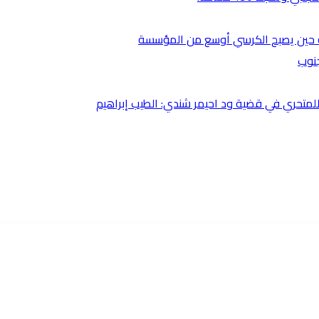
ضية حين يصبح الكرسي أوسع من المؤسسة
جنوب
متحري في قضية ود احيمر شندي: الطيب إبراهيم