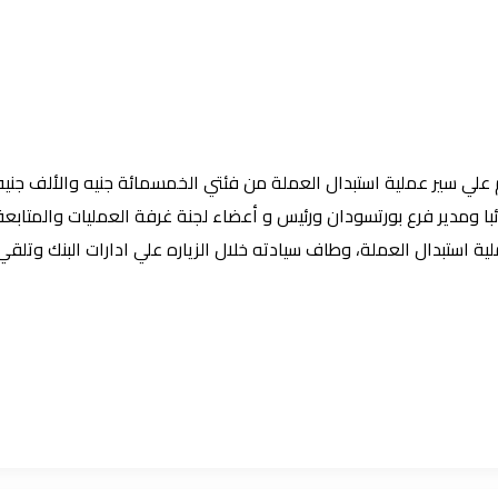
يوم علي سير عملية استبدال العملة من فئتي الخمسمائة جنيه والألف جن
ا ومدير فرع بورتسودان ورئيس و أعضاء لجنة غرفة العمليات والمتابعة 
استبدال العملة، وطاف سيادته خلال الزياره علي ادارات البنك وتلقي ش