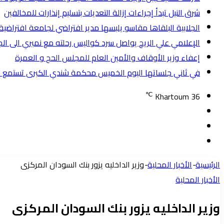
شرق النيل تبدأ إجراءات إزالة التعديات بتسليم إنذارات للمخالفين
الجلابية البلقاها مقاسو يلبسها ​مدير افتراضي لجامعة افترا
الإعلامي علي الريح يواصل سرد كواليس رحلته مع نميري الى ال
إعفاء وزير الأوقاف والأمين العام للمجلس الحج و العمرة
في ثاني جلساتها اليوم الخميس محكمة شندي الكبرى تستمع لل
℃
Khartoum
36
تسجيل
مقال
الدخول
إضافة
عشوائي
عمود
الرئيسية
-
الأخبار المحلية
-
وزير الداخليه يزور بنك السودان المركزى
جانبي
الأخبار المحلية
وزير الداخليه يزور بنك السودان المركزى