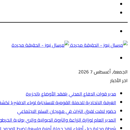
الوضع
بحث
المظلم
عن
الوضع
المظلم
القائمة
الجمعة, أغسطس 7 2026
اخر الأخبار
مدير قوات الدفاع المدني يتفقد الأوضاع بالجزيرة
الغرفة الاتحادية للحملة القومية للاستجابة لوباء الدفتيريا تكشف عن
حضور لافت لفرق التراث في مهرجان السلم الاجتماعي
المدير العام لوزارة الزراعة والثروة الحيوانية والري بولاية الخ
شرطة محلية جبل أولياء تنفذ حملة أمنية واسعة لضبط الوجود الأجنبي وتض