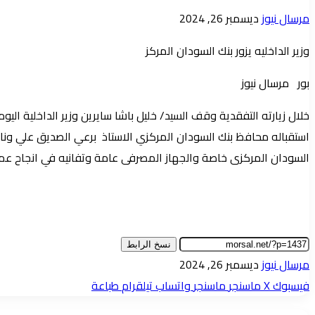
أرسل
مرسال نيوز
ديسمبر 26, 2024
بريدا
وزير الداخليه يزور بنك السودان المركز
إلكترونيا
بور مرسال نيوز
خلال زيارته التفقدية وقف السيد/ خليل باشا سايرين وزير الداخلية ال
استقباله محافظ بنك السودان المركزي الاستاذ برعي الصديق علي ونائب
السودان المركزى خاصة والجهاز المصرفى عامة وتفانيه في انجاح عملية 
نسخ الرابط
أرسل
مرسال نيوز
ديسمبر 26, 2024
بريدا
فيسبوك
‫X
ماسنجر
ماسنجر
واتساب
تيلقرام
طباعة
إلكترونيا