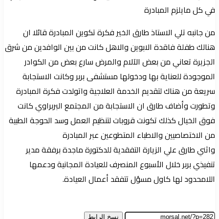
في كل مايلزم المبادرة
من جانبه تلي الاستاذ طارق الخير فكرة تكوين المبادرة قائلا ان
هنالك طفلة فاقدة الابوين والاهل كانت من بين الوافدين من شرق
الجزيرة تعاني من بعض الآلام والمرض سارع بعض من الكوادر
الموجودة للعناية بها ودخولها مستشفى بربر وكانت الاستجابة
سريعة من هناك لتقديم الخدمة العلاجية واتولدت فكرة المبادرة
وتطورت وأضاف طارق ان الاستجابة من المجتمع البربراوي كانت
فوق الخيال كذلك تكونت قروبات لتنظيم العمل وسد الحوجة الطبية
من الاختصاصيين والاطباء المتطوعين عبر المبادرة
واثني طارق علي الزيارة التفقدية للدكتورة ماجدة برفقة مدير
تنفيذي بربر خلال الأسبوع المنصرف للعيادة المجانية ودعمها
اللامحدود لها كاول مسؤل تتفقد أعمال العيادة.
نسخ الرابط