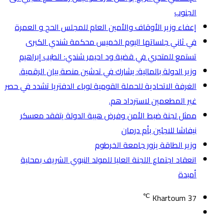
الجنوب
إعفاء وزير الأوقاف والأمين العام للمجلس الحج و العمرة
في ثاني جلساتها اليوم الخميس محكمة شندي الكبرى
تستمع للمتحري في قضية ود احيمر شندي: الطيب إبراهيم
وزير الدولة بالمالية: يشارك في تدشين منصة بيان الرقمية.
الغرفة الاتحادية للحملة القومية لوباء الدفتريا تشدد في حصر
غير المطعمين لاسترداد هم.
ممثل لجنة ضبط الأمن وفرض هيبة الدولة يتفقد معسكر
نيفاشا للاجئين بأم درمان
وزير الطاقة يزور جامعة الخرطوم
انعقاد اجتماع اللجنة العليا للمولد النبوي الشريف بمحلية
أمبدة
℃
Khartoum
37
تسجيل