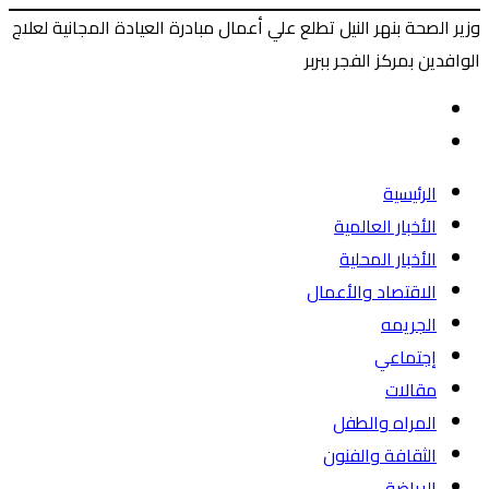
وزير الصحة بنهر النيل تطلع علي أعمال مبادرة العيادة المجانية لعلاج
الوافدين بمركز الفجر ببربر
‫X
طباعة
ماسنجر
ماسنجر
فيسبوك
المقال
السابق
المقال
التالي
الرئيسية
الأخبار العالمية
الأخبار المحلية
الاقتصاد والأعمال
الجريمه
إجتماعي
مقالات
المراه والطفل
الثقافة والفنون
الرياضة