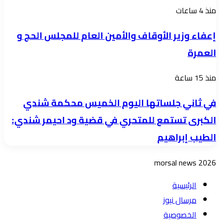
سرد
يصبح
إعفاء
منذ 4 ساعات
كواليس
الكرسي
وزير
رحلته
إعفاء وزير الأوقاف والأمين العام للمجلس الحج و
أوسع
الأوقاف
مع
من
العمرة
والأمين
نميري
المؤسسة
العام
الى
في
منذ 15 ساعة
للمجلس
الجنوب
ثاني
الحج
في ثاني جلساتها اليوم الخميس محكمة شندي
جلساتها
و
الكبرى تستمع للمتحري في قضية ود احيمر شندي:
اليوم
العمرة
الطيب إبراهيم
الخميس
محكمة
morsal news 2026
شندي
الكبرى
الرئيسية
تستمع
مرسال نيوز
للمتحري
الخصوصية