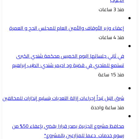
منذ 3 ساعات
إعفاء وزير الأوقاف والأمين العام للمجلس الحج و العمرة
منذ 4 ساعات
في ثاني جلساتها اليوم الخميس محكمة شندي الكبرى
تستمع للمتحري في قضية ود احيمر شندي: الطيب إبراهيم
منذ 15 ساعة
شرق النيل تبدأ إجراءات إزالة التعديات بتسليم إنذارات للمخالفين
منذ ساعة واحدة
محافظ مشروع الجزيرة يصدر قرارا يقضي بإعفاء 50% من
رسوم خدمات دعما للمزارعين بالمشروع*