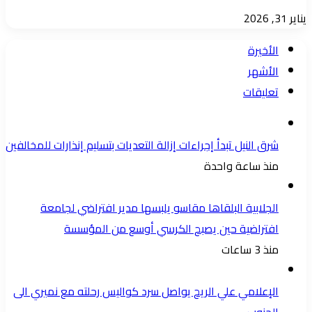
يناير 31, 2026
الأخيرة
الأشهر
تعليقات
شرق النيل تبدأ إجراءات إزالة التعديات بتسليم إنذارات للمخالفين
منذ ساعة واحدة
الجلابية البلقاها مقاسو يلبسها ​مدير افتراضي لجامعة
افتراضية حين يصبح الكرسي أوسع من المؤسسة
منذ 3 ساعات
الإعلامي علي الريح يواصل سرد كواليس رحلته مع نميري الى
الجنوب