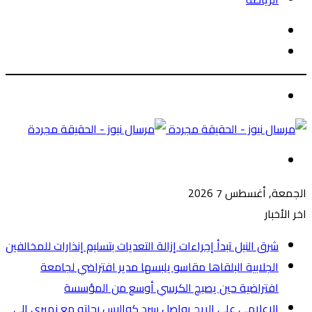
الوضع
بحث
المظلم
عن
الوضع
المظلم
القائمة
الجمعة, أغسطس 7 2026
اخر الأخبار
شرق النيل تبدأ إجراءات إزالة التعديات بتسليم إنذارات للمخالفين
الجلابية البلقاها مقاسو يلبسها ​مدير افتراضي لجامعة
افتراضية حين يصبح الكرسي أوسع من المؤسسة
الإعلامي علي الريح يواصل سرد كواليس رحلته مع نميري الى