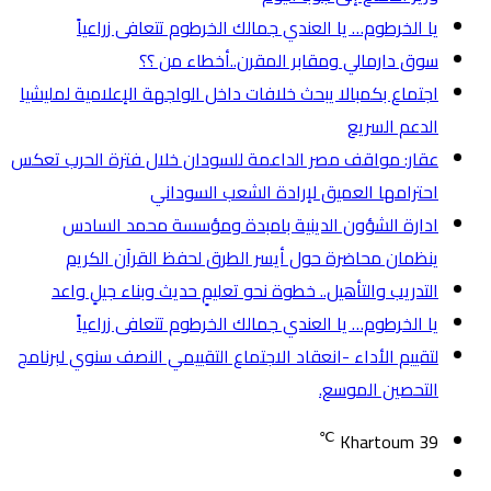
يا الخرطوم… يا العندي جمالك الخرطوم تتعافى زراعياً
سوق دارمالي ومقابر المقرن..أخطاء من ؟؟
اجتماع بكمبالا يبحث خلافات داخل الواجهة الإعلامية لمليشيا
الدعم السريع
عقار: مواقف مصر الداعمة للسودان خلال فترة الحرب تعكس
احترامها العميق لإرادة الشعب السوداني
ادارة الشؤون الدينية بامبدة ومؤسسة محمد السادس
ينظمان محاضرة حول أيسر الطرق لحفظ القرآن الكريم
التدريب والتأهيل.. خطوة نحو تعليمٍ حديث وبناء جيلٍ واعد
يا الخرطوم… يا العندي جمالك الخرطوم تتعافى زراعياً
لتقييم الأداء -انعقاد الاجتماع التقييمي النصف سنوي لبرنامج
التحصين الموسع.
℃
Khartoum
39
تسجيل