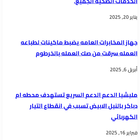
الخدمات الصحيه الجميع.
نشاط
الدار
يناير 20, 2025
السودانيه
الكتب
جهاز المخابرات العامه يضبط ماكينات لطباعه
العمله سرقت من صك العمله بالخرطوم
أبريل 6, 2025
مليشيا الدعم الدعم السريع تستهدف محطه ام
دباكر بالنيل الابيض تسبب في انقطاع التيار
الكهربائي
فبراير 16, 2025