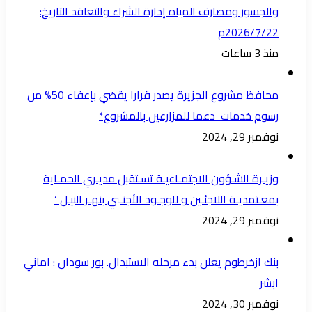
والجسور ومصارف المياه إدارة الشراء والتعاقد التاريخ:
2026/7/22م
منذ 3 ساعات
محافظ مشروع الجزيرة يصدر قرارا يقضي بإعفاء 50% من
رسوم خدمات دعما للمزارعين بالمشروع*
نوفمبر 29, 2024
وزيـرة الشـؤون الاجتمـاعيـة تسـتقبل مديـري الحمـاية
بمعـتمديـة اللاجئـين و للوجـود الأجنـبي بنهـر النيـل ‘
نوفمبر 29, 2024
بنك ازخرطوم يعلن بدء مرحله الاستبدال. بور سودان : اماني
ابشر
نوفمبر 30, 2024