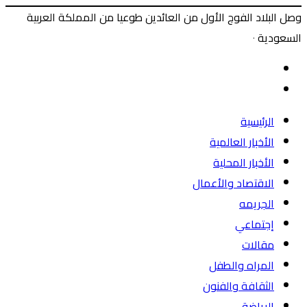
وصل البلاد الفوج الأول من العائدين طوعيا من المملكة العربية
السعودية ٠
‫X
طباعة
ماسنجر
ماسنجر
فيسبوك
المقال
السابق
المقال
التالي
الرئيسية
الأخبار العالمية
الأخبار المحلية
الاقتصاد والأعمال
الجريمه
إجتماعي
مقالات
المراه والطفل
الثقافة والفنون
الرياضة