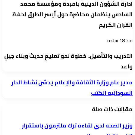
ادارة الشؤون الدينية بامبدة ومؤسسة محمد
السادس ينظمان محاضرة حول أيسر الطرق لحفظ
القرآن الكريم
منذ 18 ساعة
التدريب والتأهيل.. خطوة نحو تعليمٍ حديث وبناء جيلٍ
واعد
مدير
مدير عام وزارة الثقافة والإعلام يدشن نشاط الدار
عام
السودانيه الكتب
وزارة
مقالات ذات صلة
الثقافة
والإعلام
وزير الصحه لدي لقاءه ترك ملتزمون باستقرار
يدشن