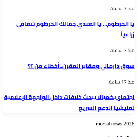
جوبا
ومصارف
يا
منذ 7 ساعات
اليوم
المياه
الخرطوم…
يا الخرطوم… يا العندي جمالك الخرطوم تتعافى
إدارة
يا
زراعياً
الشراء
العندي
والتعاقد
جمالك
سوق
منذ 7 ساعات
التاريخ:
الخرطوم
دارمالي
2026/7/22م
تتعافى
سوق دارمالي ومقابر المقرن..أخطاء من ؟؟
ومقابر
زراعياً
المقرن..أخطاء
اجتماع
منذ 17 ساعة
من
بكمبالا
؟؟
اجتماع بكمبالا يبحث خلافات داخل الواجهة الإعلامية
يبحث
لمليشيا الدعم السريع
خلافات
داخل
morsal news 2026
الواجهة
الإعلامية