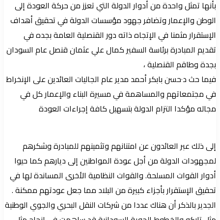
بأنها تمثل واحدة من أدوار الدولة التي تعزز من حركة العودة إلى
الوطن والإعمار وتضافر جهود مؤسسات الدولة في تحقيق أهداف
الإستقرار مثمنا في الإتجاه ذاته دور القنصلية العامة بجده في
تقديم المبادرة برئاسة السفير كمال علي عثمان قنصل عام السودان
بجدة وطاقم القنصلية ،
فيما حث د٠حسن بابكر أحمد مدير عام الجاليات العائدين على الإنخراط
في مجتمعاتهم والمساهمة في مسيرة البناء والإعمار كل في
مجاله مؤكدا التزام الدولة بتسهيل كافة إجراءات العودة
إلى ذلك عبر العائدون عن امتنانهم وتثمينهم للمبادرة وشكرهم
لمجهودات الدولة من أجل عودة المواطنين إلى ديارهم كما حيوا
أدوار القوات المسلحة. والقوات النظامية الأخرى المساندة لها في
تحقيق الإستقرار بأجزاء كبيرة من البلاد مما جعل عودتهم ممكنة .
الجدير بالذكر أن هناك عددا من شركات النقل البحري والجوي الوطنية
مثل تاركو والخطوط الجوية السودانية قد ساهمت في إنجاح مثل