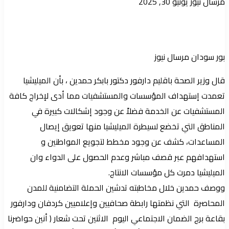
أرسل
مرسال نيوز
يونيو 30, 2025
بريدا
إلكترونيا
بور سودان مرسال نيوز
قال وزير الصحة باقليم دارفور دكتور بابكر حمدين ، بأن الميليشيا
تعمدت إستهداف المؤسسات والمستشفيات مما أدى لإخراج كافة
المستشفيات عن الخدمة فضلاً عن وجود إشكالات كبيرة في
المناطق التي تخضع لسيطرة الميليشيا منها تعويق إيصال
المساعدات، كشف عن وجود مخطط لتجويع المواطنين و
استهدافهم عبر قصف مباشر وعدم الحصول على الدواء وان
الميليشيا دمرت كل مؤسسات الانتاج.
ووصف حمدين خلال مخاطبته تدشين الحملة التضامنية للمدن
المحاصرة التي نظمتها رابطة صحافيين وإعلاميين كردفان ودارفور
بقاعة برج الضمان الاجتماعي اليوم الاثنين تحت شعار ( أنين حواضرنا