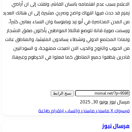
الاعلام بسبب عدم اهتمامه بانسان الفاشر، ولفتت إلى ان أراضي
زمزم قد حدث فيها انتهاك واضح وصريح، مشيرة إلى ان هنالك العديد
من المدن المحاصرة في أبو زبد وبابنوسة وان النساء يعانين كثيراً،
ورسمت صورة قاتة للوضع قائلة( المواطنين يأكلون صفق الاشجار
ولماذا المجتمع الدولي ونشطاء يساندون المليشيا، والمناطق عانت
من الحروب والنزوح والحرب الان اصبحت ممنهجة، و السودانيين
قادرين ينظفوا جميع المناطق كما فعلوا في الخرطوم وغيرها).
نسخ الرابط
أرسل
مرسال نيوز
يونيو 30, 2025
بريدا
فيسبوك
‫X
ماسنجر
ماسنجر
واتساب
تيلقرام
طباعة
إلكترونيا
مرسال نيوز