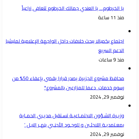
يا الخرطوم… يا العندي جمالك الخرطوم تتعافى زراعياً
منذ 11 ساعة
اجتماع بكمبالا يبحث خلافات داخل الواجهة الإعلامية لمليشيا
الدعم السريع
منذ 9 ساعات
محافظ مشروع الجزيرة يصدر قرارا يقضي بإعفاء 50% من
رسوم خدمات دعما للمزارعين بالمشروع*
نوفمبر 29, 2024
وزيـرة الشـؤون الاجتمـاعيـة تسـتقبل مديـري الحمـاية
بمعـتمديـة اللاجئـين و للوجـود الأجنـبي بنهـر النيـل ‘
نوفمبر 29, 2024