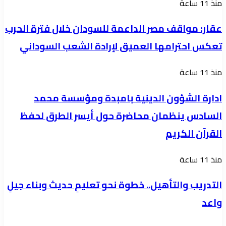
عقار:
منذ 11 ساعة
الواجهة
مواقف
الإعلامية
عقار: مواقف مصر الداعمة للسودان خلال فترة الحرب
مصر
لمليشيا
تعكس احترامها العميق لإرادة الشعب السوداني
الداعمة
الدعم
للسودان
السريع
ادارة
منذ 11 ساعة
خلال
الشؤون
فترة
ادارة الشؤون الدينية بامبدة ومؤسسة محمد
الدينية
الحرب
السادس ينظمان محاضرة حول أيسر الطرق لحفظ
بامبدة
تعكس
القرآن الكريم
ومؤسسة
احترامها
محمد
العميق
التدريب
منذ 11 ساعة
السادس
لإرادة
والتأهيل..
ينظمان
التدريب والتأهيل.. خطوة نحو تعليمٍ حديث وبناء جيلٍ
الشعب
خطوة
محاضرة
السوداني
واعد
نحو
حول
تعليمٍ
أيسر