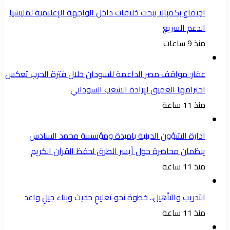
اجتماع بكمبالا يبحث خلافات داخل الواجهة الإعلامية لمليشيا
الدعم السريع
منذ 9 ساعات
عقار: مواقف مصر الداعمة للسودان خلال فترة الحرب تعكس
احترامها العميق لإرادة الشعب السوداني
منذ 11 ساعة
ادارة الشؤون الدينية بامبدة ومؤسسة محمد السادس
ينظمان محاضرة حول أيسر الطرق لحفظ القرآن الكريم
منذ 11 ساعة
التدريب والتأهيل.. خطوة نحو تعليمٍ حديث وبناء جيلٍ واعد
منذ 11 ساعة