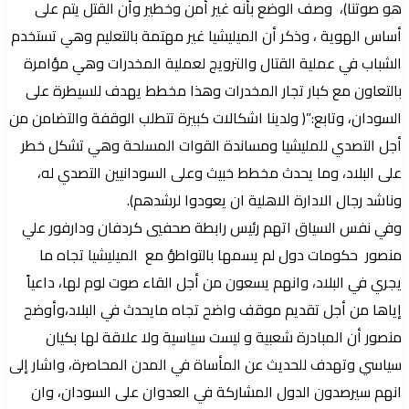
هو صوتنا)، وصف الوضع بأنه غير أمن وخطير وأن القتل يتم على
أساس الهوية ، وذكر أن الميليشيا غير مهتمة بالتعليم وهي تستخدم
الشباب في عملية القتال والترويج لعملية المخدرات وهي مؤامرة
بالتعاون مع كبار تجار المخدرات وهذا مخطط يهدف للسيطرة على
السودان، وتابع:”( ولدينا اشكالات كبيرة تتطلب الوقفة والتضامن من
أجل التصدي للمليشيا ومساندة القوات المسلحة وهي تشكل خطر
على البلاد، وما يحدث مخطط خبيث وعلى السودانيين التصدي له،
وناشد رجال الادارة الاهلية ان يعودوا لرشدهم).
وفي نفس السياق اتهم رئيس رابطة صحفيي كردفان ودارفور علي
منصور حكومات دول لم يسمها بالتواطؤ مع الميليشيا تجاه ما
يجري في البلاد، وانهم يسعون من أجل القاء صوت لوم لها، داعياً
إياها من أجل تقديم موقف واضح تجاه مايحدث في البلاد،وأوضح
منصور أن المبادرة شعبية و ليست سياسية ولا علاقة لها بكيان
سياسي وتهدف للحديث عن المأساة في المدن المحاصرة، واشار إلى
انهم سيرصدون الدول المشاركة في العدوان على السودان، وان