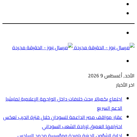
الوضع
بحث
المظلم
عن
الوضع
المظلم
القائمة
الأحد, أغسطس 9 2026
اخر الأخبار
اجتماع بكمبالا يبحث خلافات داخل الواجهة الإعلامية لمليشيا
الدعم السريع
عقار: مواقف مصر الداعمة للسودان خلال فترة الحرب تعكس
احترامها العميق لإرادة الشعب السوداني
ادارة الشؤون الدينية بامبدة ومؤسسة محمد السادس