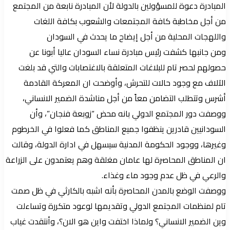
المبادرة دعوة للمسؤولين بالدولة لأن المبادرة نابعة من المجتمع
من أجل مخاطبة كافة المجتمعات والشعوب بكافة اللغات
واللهجات المحلية من أجل إيضاح ما يحدث في السودان
ومن جانبها كشفت رئيس مبادرة نساء السودان عاليا أبونا عن
حصولهم لحصر تام للبلاغات المتعلقة بالاغتصابات والتي قد بلغت
الآلاف مع وجود حالات للتحرش، وأوضحت ان المعركة القادمة
أشرس وتتطلب التضامن معاً من أجل مناشدة الضمير الانساني،
ووصفت دور المجتمع الدولي بانه محض “زوبعة فنجان”، وأن
السودانيين قادرين ينظفوا جميع المناطق كما فعلوا في الخرطوم
وغيرها، ووجود الحكومة المدنية سيسهل في ادارة الدولة، وقالت
ان المناطق المحاصرة لها عامان مغلقة وهم يعتمدون على الزراعة
والرعي في ظل عدم وجود ماء وغذاء.
ووصفت الوضع بالمدن المحاصرة بأنه اشبه بالكارثي في ظل صمت
تام لمنظمات المجتمع الدولي وتقديمها لوعود متكررة وتساءلت
وين الضمير الانساني؟ ولماذا اختفت واين هو الان؟، وأنتقدت غياب