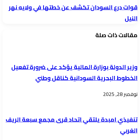
قوات
قوات درع السودان تكشف عن خطتها في ولايه نهر
المخطوفين
درع
من
النيل
السودان
قبل
مقالات ذات صلة
تكشف
الدعم
عن
السريع
خطتها
من
في
سجن
وزير الدولة بوزارة المالية يؤكد على ضرورة تفعيل
ولايه
كوبر
الخطوط البحرية السودانية كناقل وطني
نهر
بنيالا
النيل
نوفمبر 28, 2025
تنفيذي امبدة يلتقي اتحاد قرى مجمع سبعة الريف
الغربي