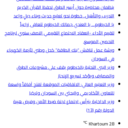
ينظمان محاضرة حول أيسر الطرق لحفظ القرآن الكريم
التدريب والتأهيل.. خطوة نحو تعليمٍ حديث وبناء جيلٍ واعد
يا الخرطوم… يا العندي جمالك الخرطوم تتعافى زراعياً
لتقييم الأداء -انعقاد الاجتماع التقييمي النصف سنوي لبرنامج
التحصين الموسع.
ورشة عمل تناقش “بنك الطاقة” كحل وطني لأزمة الكهرباء
في السودان
وزير البنى التحتية بالخرطوم يقف على مشروعات الطرق
والمصارف ويؤكد تسريع الإنجاز
وزير التعليم العالي: الاتفاقيات الموقعة تفتح آفاقاً واسعة
للتعاون الأكاديمي والبحثي بين السودان وتركيا
وزير الداخلية يترأس اجتماع لجنة ضبط الأمن وفرض هيبة
الدولة رقم (13)
℃
Khartoum
28