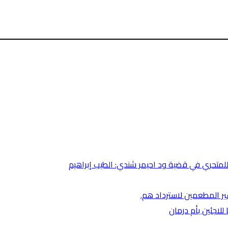
متحري في قضية ود احيمر شندي: الطيب إبراهيم
غير المطعمين لاسترداد هم.
لاجئين بأم درمان