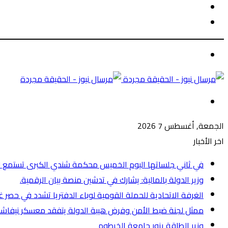
الوضع
بحث
المظلم
عن
الوضع
المظلم
القائمة
الجمعة, أغسطس 7 2026
اخر الأخبار
في ثاني جلساتها اليوم الخميس محكمة شندي الكبرى تستمع لل
وزير الدولة بالمالية: يشارك في تدشين منصة بيان الرقمية.
الغرفة الاتحادية للحملة القومية لوباء الدفتريا تشدد في حصر 
ممثل لجنة ضبط الأمن وفرض هيبة الدولة يتفقد معسكر نيفاشا ل
وزير الطاقة يزور جامعة الخرطوم