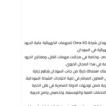
في إطار تعزيز التعاون الإقليمي بين السودان ومصر والصين، زار المهندس مستشار / عبد الله أحمد محمد علي، المدير العام لشركة كهرباء السودان شركة China XD للمهمات الكهربائية عالية الجهد
ربائية في السودان.
لاجتماع مناقشات فنية واستراتيجية حول سبل دعم شبكة الكهرباء السودانية بالاعتماد على الحلول المتكاملة التي تقدمها China XD مصر ، وخاصة في مجالات مهمات النقل، ومفاتيح الجهد
كمة في هذا المجال الحيوي.
 اهتمامًا كبيرًا من جانب السودان بتنظيم زيارة
يقية يُعد أولوية ضمن توجهات الدولة المصرية في نقل الخبرة
الخدمات الفنية واللوجستية، وتخصيص برامج تدريبية