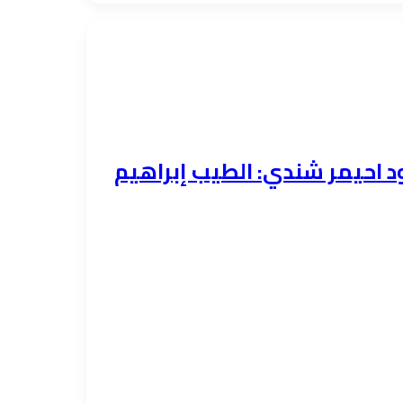
احيمر شندي: الطيب إبراهيم