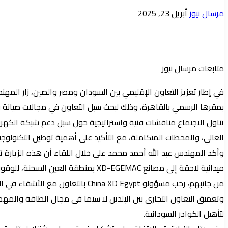
أرسل
مرسال نيوز
أبريل 23, 2025
بريدا
إلكترونيا
متابعات مرسال نيوز
بمقرها الرسمي بالقاهرة، وذلك لبحث سبل التعاون في مجالات صيانة وتو
العالي، والمحطات المتكاملة، مع التأكيد على أهمية توطين التكنولوجي
وأكد المهندس عبد الله أحمد محمد علي خلال اللقاء أن هذه الزيارة تمث
ميدانية لاحقة إلى مصانع XD-EGEMAC بمنطقة العين السخنة، للوقوف ميدانيًا على إمكانات التصنيع والصيانة وتدريب الكوادر السودانية وسبل التعاون المباشر في تلبية احتياجات الشبكة السودانية.
من جانبهم، رحب مسؤولو a XD Egypt
وتعميق التعاون التجارى بين البلدين لا سيما فى مجال الطاقة والمهمات
لتأهيل الكوادر السودانية.