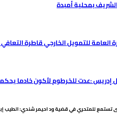
ي الشريف بمحلية أمبدة
 العامة للتمويل الخارجي قاطرة التعافي ا
امل إدريس :عدت للخرطوم لأكون خادما يحك
 تستمع للمتحري في قضية ود احيمر شندي: الطيب إب