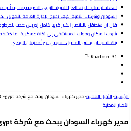
انعقاد اجتماع اللجنة العليا للمولد النبوي الشريف بمحلية أمبدة
السودان وشركاء التنمية: كيف تصبح الإدارة العامة للتمويل الخ
قال ان ستحتفل بالانتصار الكبير قريبا كامل إدريس :عدت للخرط
شردت السكان وحولت المستشفى إلى ثكنة عسكرية.. ما كشفه تحر
بنك السودان يدشن المحول القومي عبر أمدرمان الوطني
℃
Khartoum
31
تسجيل
مقال
الدخول
إضافة
عشوائي
عمود
الرئيسية
-
الأخبار المحلية
-
مدير كهرباء السودان يبحث مع شركة China. x D Egypt سبل دعم الشبكات الكهرباء
جانبي
الأخبار المحلية
مدير كهرباء السودان يبحث مع شركة China. x D Egypt سبل دعم الشبكات الكهرباء