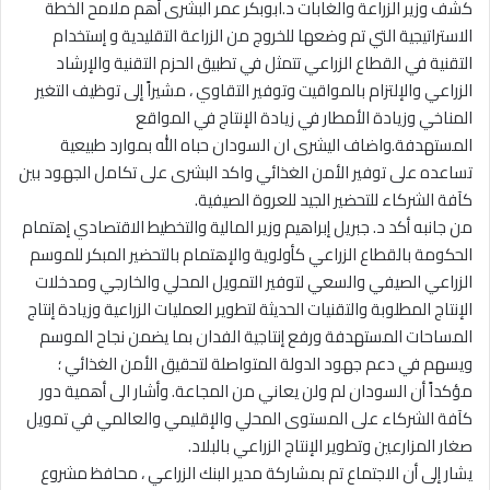
كشف وزير الزراعة والغابات د.ابوبكر عمر البشرى أهم ملامح الخطة
الاستراتيجية التي تم وضعها للخروج من الزراعة التقليدية و إستخدام
التقنية في القطاع الزراعي تتمثل في تطبيق الحزم التقنية والإرشاد
الزراعي والإلتزام بالمواقيت وتوفير التقاوي ، مشيراً إلى توظيف التغير
المناخي وزيادة الأمطار في زيادة الإنتاج في المواقع
المستهدفة.واضاف اليشرى ان السودان حباه الله بموارد طبيعية
تساعده على توفير الأمن الغذائي واكد البشرى على تكامل الجهود بين
كآفة الشركاء للتحضير الجيد للعروة الصيفية.
من جانبه أكد د. جبريل إبراهيم وزير المالية والتخطيط الاقتصادي إهتمام
الحكومة بالقطاع الزراعي كأولوية والإهتمام بالتحضير المبكر للموسم
الزراعي الصيفي والسعي لتوفير التمويل المحلي والخارجي ومدخلات
الإنتاج المطلوبة والتقنيات الحديثة لتطوير العمليات الزراعية وزيادة إنتاج
المساحات المستهدفة ورفع إنتاجية الفدان بما يضمن نجاح الموسم
ويسهم في دعم جهود الدولة المتواصلة لتحقيق الأمن الغذائي ؛
مؤكداً أن السودان لم ولن يعاني من المجاعة. وأشار الى أهمية دور
كآفة الشركاء على المستوى المحلي والإقليمي والعالمي في تمويل
صغار المزارعين وتطوير الإنتاج الزراعي بالبلاد.
يشار إلى أن الاجتماع تم بمشاركة مدير البنك الزراعي ، محافظ مشروع