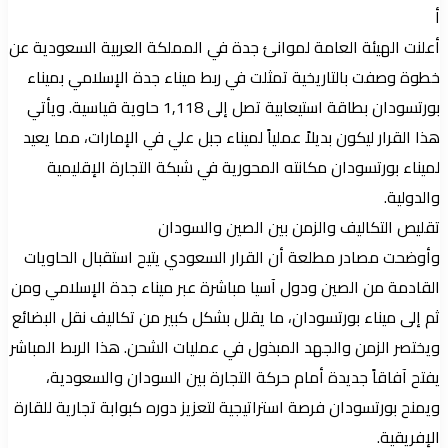
أ
أعلنت الهيئة العامة لموانئ جدة في المملكة العربية السعودية عن
خطوة وصفت بالتاريخية تمثلت في ربط ميناء جدة الإسلامي بميناء
بورتسودان بطاقة استيعابية تصل إلى 1,118 حاوية قياسية. ويأتي
هذا القرار ليكون بديلاً عملياً لميناء جبل علي في الإمارات، مما يعيد
لميناء بورتسودان مكانته المحورية في شبكة التجارة الإقليمية
والدولية.
تقليص التكاليف والزمن بين الصين والسودان
وأوضحت مصادر مطلعة أن القرار السعودي يتيح استقبال الحاويات
القادمة من الصين ودول آسيا مباشرة عبر ميناء جدة الإسلامي ومن
ثم إلى ميناء بورتسودان، ما يقلل بشكل كبير من تكاليف نقل البضائع
ويختصر الزمن والجهد المبذول في عمليات الشحن. هذا الربط المباشر
يفتح آفاقاً جديدة أمام حركة التجارة بين السودان والسعودية،
ويمنح بورتسودان فرصة استراتيجية لتعزيز دوره كبوابة تجارية للقارة
الإفريقية.