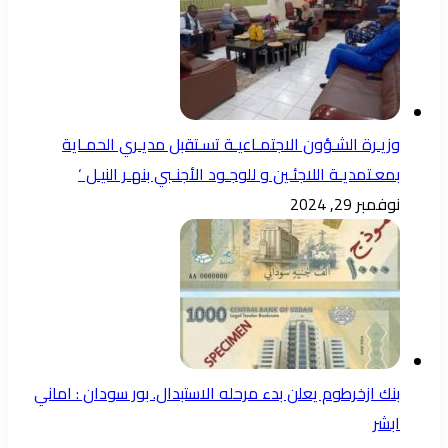
وزيـرة الشـؤون الاجتمـاعيـة تسـتقبل مديـري الحمـاية
بمعـتمديـة اللاجئـين و للوجـود الأجنـبي بنهـر النيـل ‘
نوفمبر 29, 2024
بنك ازخرطوم يعلن بدء مرحله الاستبدال. بور سودان : اماني
ابشر