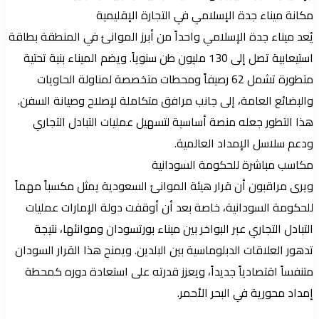
مكانة ميناء جدة الإسلامي في التجارة الإقليمية
يُعد ميناء جدة الإسلامي واحداً من أبرز الموانئ في المنطقة بطاقة
استيعابية تصل إلى 130 مليون طن سنوياً. ويضم الميناء بنية تحتية
متطورة تشمل 62 رصيفاً ومحطات متخصصة لمناولة الحاويات
والبضائع العامة، إلى جانب مرافق متكاملة لإصلاح وصيانة السفن.
هذا التطور جعله منصة أساسية لتسهيل عمليات التبادل التجاري
ودعم سلاسل الإمداد العالمية.
مكاسب مباشرة للحكومة السودانية
ويرى مراقبون أن قرار هيئة الموانئ السعودية يمثل مكسباً مهماً
للحكومة السودانية، خاصة بعد أن أوقفت دولة الإمارات عمليات
التبادل التجاري عبر البواخر بين ميناء بورتسودان وموانئها، نتيجة
تدهور العلاقات الدبلوماسية بين البلدين. ويمنح هذا القرار السودان
متنفساً اقتصادياً جديداً، ويعزز قدرته على استعادة دوره كمحطة
إمداد محورية في البحر الأحمر.