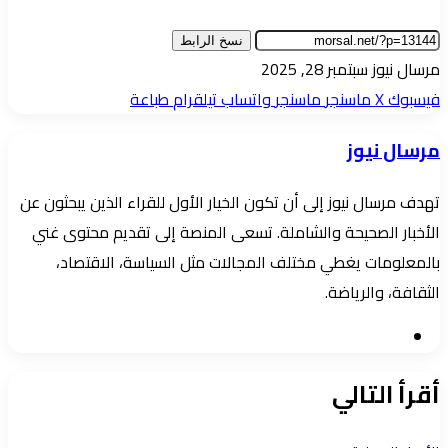
نسخ الرابط
أرسل
مرسال نيوز
سبتمبر 28, 2025
بريدا
فيسبوك
‫X
ماسنجر
ماسنجر
واتساب
تيلقرام
طباعة
إلكترونيا
مرسال نيوز
تهدف مرسال نيوز إلى أن تكون الخيار الأول للقراء الذين يبحثون عن
الأخبار الصحيحة والشاملة. تسعى المنصة إلى تقديم محتوى غني
بالمعلومات يغطي مختلف المجالات مثل السياسة، الاقتصاد،
الثقافة، والرياضة.
موقع
الويب
أقرأ التالي