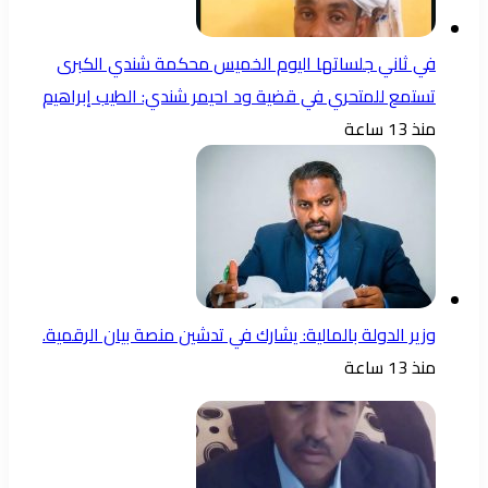
في ثاني جلساتها اليوم الخميس محكمة شندي الكبرى
تستمع للمتحري في قضية ود احيمر شندي: الطيب إبراهيم
منذ 13 ساعة
وزير الدولة بالمالية: يشارك في تدشين منصة بيان الرقمية.
منذ 13 ساعة