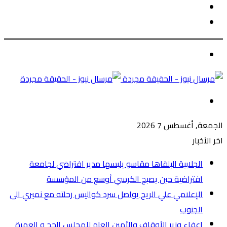
الوضع
بحث
المظلم
عن
الوضع
المظلم
القائمة
الجمعة, أغسطس 7 2026
اخر الأخبار
الجلابية البلقاها مقاسو يلبسها ​مدير افتراضي لجامعة
افتراضية حين يصبح الكرسي أوسع من المؤسسة
الإعلامي علي الريح يواصل سرد كواليس رحلته مع نميري الى
الجنوب
إعفاء وزير الأوقاف والأمين العام للمجلس الحج و العمرة