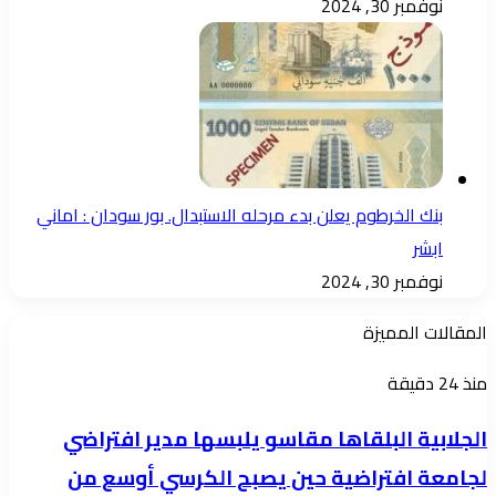
نوفمبر 30, 2024
بنك الخرطوم يعلن بدء مرحله الاستبدال. بور سودان : اماني
ابشر
نوفمبر 30, 2024
المقالات المميزة
الجلابية
منذ 24 دقيقة
البلقاها
الجلابية البلقاها مقاسو يلبسها ​مدير افتراضي
مقاسو
لجامعة افتراضية حين يصبح الكرسي أوسع من
يلبسها