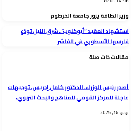
منذ 14 ساعة
وزير الطاقة يزور جامعة الخرطوم
استشهاد
استشهاد العقيد “أبوكلوب”.. شرق النيل تودّع
العقيد
فارسها الأسطوري في الفاشر
“أبوكلوب”..
مقالات ذات صلة
شرق
النيل
تودّع
فارسها
أصدر رئيس الوزراء، الدكتور كامل إدريس، توجيهات
الأسطوري
عاجلة للمركز القومي للمناهج والبحث التربوي،
في
الفاشر
يونيو 16, 2025