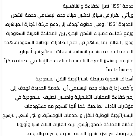
خدمة “JSS” تعزز الكفاءة والتنافسية
ويأتي القرار في سياق تدشين ميناء جدة الإسلامي خدمة الشحن
الجديدة “JSS”، وهي خطوة تهدف إلى دعم حركة التجارة المباشرة،
ورفع كفاءة عمليات الشحن البحري بين المملكة العربية السعودية
ودول العالم، بما يساهم في دعم الصادرات الوطنية السعودية. هذه
الخدمة الجديدة ستدعم انسيابية تدفقات البضائع نحو أسواق
متنوعة، وستعزز الميزة التنافسية لميناء جدة الإسلامي بصفته مركزاً
لوجستياً عالمياً.
أهداف تنموية مرتبطة باستراتيجية النقل السعودية
وأكدت إدارة ميناء جدة الإسلامي أن الخدمة الجديدة تهدف إلى
رفع كفاءة العمليات التشغيلية وتحسين تصنيف السعودية في
مؤشرات الأداء العالمية. كما أنها تنسجم مع مستهدفات
الإستراتيجية الوطنية للنقل والخدمات اللوجستية، والتي تسعى لترسيخ
مكانة المملكة كمحور رئيسي لربط القارات الثلاث آسيا وأوروبا
وإفريقيا، عبر تعزيز بنيتها التحتية البحرية والبرية والجوية.