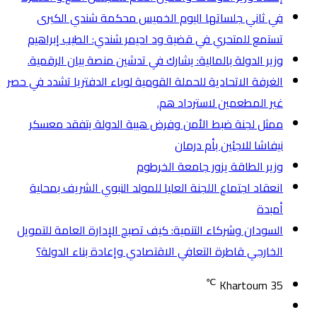
في ثاني جلساتها اليوم الخميس محكمة شندي الكبرى
تستمع للمتحري في قضية ود احيمر شندي: الطيب إبراهيم
وزير الدولة بالمالية: يشارك في تدشين منصة بيان الرقمية.
الغرفة الاتحادية للحملة القومية لوباء الدفتريا تشدد في حصر
غير المطعمين لاسترداد هم.
ممثل لجنة ضبط الأمن وفرض هيبة الدولة يتفقد معسكر
نيفاشا للاجئين بأم درمان
وزير الطاقة يزور جامعة الخرطوم
انعقاد اجتماع اللجنة العليا للمولد النبوي الشريف بمحلية
أمبدة
السودان وشركاء التنمية: كيف تصبح الإدارة العامة للتمويل
الخارجي قاطرة التعافي الاقتصادي وإعادة بناء الدولة؟
℃
Khartoum
35
تسجيل